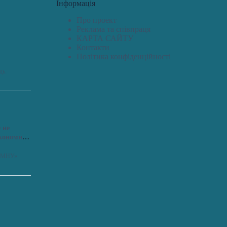
Інформація
Про проект
Реклама та співпраця
КАРТА САЙТУ
Контакти
Політика конфіденційності
дь.
 не
економить
я «МНУ»