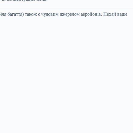
іля багаття) також є чудовим джерелом аеройонів. Нехай ваше