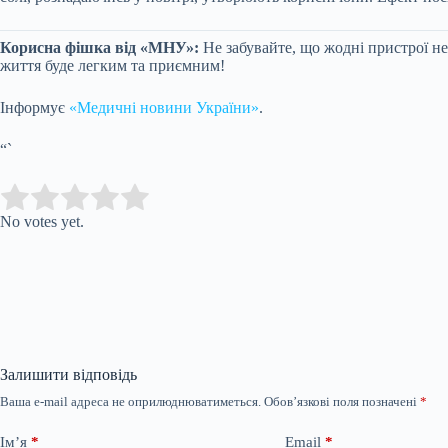
Корисна фішка від «МНУ»:
Не забувайте, що жодні пристрої не
життя буде легким та приємним!
Інформує
«Медичні новини України»
.
“`
Submit Rating
Rate this item:
No votes yet.
Залишити відповідь
Ваша e-mail адреса не оприлюднюватиметься.
Обов’язкові поля позначені
*
Ім’я
*
Email
*