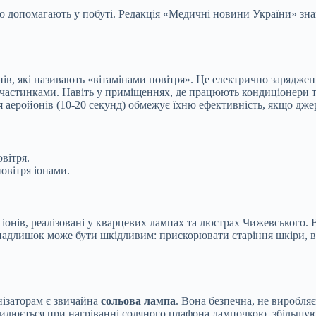
о допомагають у побуті. Редакція «Медичні новини України» зна
нів, які називають «вітамінами повітря». Це електрично заряджен
астинками. Навіть у приміщеннях, де працюють кондиціонери та
аеройонів (10-20 секунд) обмежує їхню ефективність, якщо джер
вітря.
овітря іонами.
я іонів, реалізовані у кварцевих лампах та люстрах Чижевського
го надлишок може бути шкідливим: прискорювати старіння шкіри,
ізаторам є звичайна
сольова лампа
. Вона безпечна, не виробля
осилюється при нагріванні соляного плафона лампочкою, збільшую