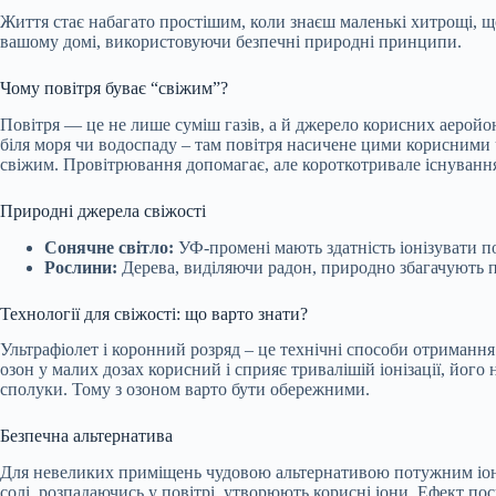
Життя стає набагато простішим, коли знаєш маленькі хитрощі, щ
вашому домі, використовуючи безпечні природні принципи.
Чому повітря буває “свіжим”?
Повітря — це не лише суміш газів, а й джерело корисних аеройо
біля моря чи водоспаду – там повітря
насичене цими корисними ч
свіжим. Провітрювання допомагає, але короткотривале існування 
Природні джерела свіжості
Сонячне світло:
УФ-промені мають здатність іонізувати по
Рослини:
Дерева, виділяючи радон, природно збагачують п
Технології для свіжості: що варто знати?
Ультрафіолет і коронний розряд – це технічні способи отриманн
озон у малих дозах корисний і сприяє тривалішій іонізації, йо
сполуки. Тому з озоном варто бути обережними.
Безпечна альтернатива
Для невеликих приміщень чудовою альтернативою потужним іон
солі, розпадаючись у повітрі, утворюють корисні іони. Ефект п