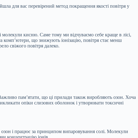
йшла для вас перевірений метод покращення якості повітря у
і молекули кисню. Саме тому ми відчуваємо себе краще в лісі,
 комп’ютери, що знижують іонізацію, повітря стає менш
ело свіжого повітря далеко.
. Важливо пам’ятати, що ці прилади також виробляють озон. Хоча
 викликати опіки слизових оболонок і утворювати токсичні
є озон і працює за принципом випаровування солі. Молекули
чи концентрацію іонів.