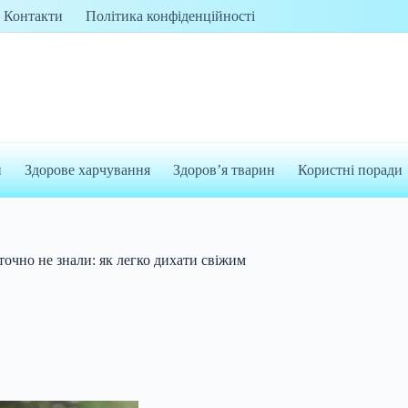
Контакти
Політика конфіденційності
и
Здорове харчування
Здоров’я тварин
Користні поради
точно не знали: як легко дихати свіжим