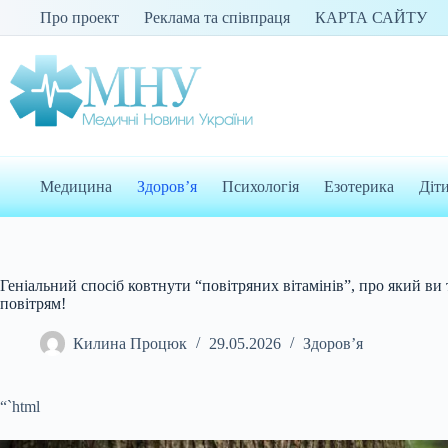
Перейти
Про проект
Реклама та співпраця
КАРТА САЙТУ
до
вмісту
Медицина
Здоров’я
Психологія
Езотерика
Діт
Геніальний спосіб ковтнути “повітряних вітамінів”, про який ви 
повітрям!
Килина Процюк
29.05.2026
Здоров’я
“`html