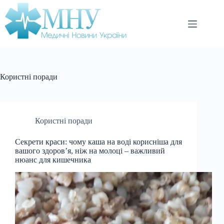
Перейти
до
вмісту
Користні поради
Користні поради
Секрети краси: чому каша на воді корисніша для
вашого здоров’я, ніж на молоці – важливий
нюанс для кишечника