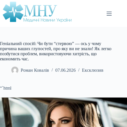
Перейти
до
вмісту
Геніальний спосіб: Чи бути “стервою” — ось у чому
причина ваших глупостей, про яку ви не знали! Як легко
позбутися проблем, використовуючи хитрість, що
економить час.
Роман Ковалів
07.06.2026
Ексклюзив
“`html