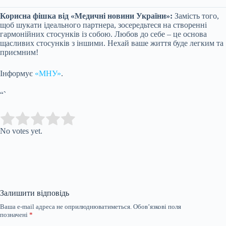
Корисна фішка від «Медичні новини України»:
Замість того,
щоб шукати ідеального партнера, зосередьтеся на створенні
гармонійних стосунків із собою. Любов до себе – це основа
щасливих стосунків з іншими. Нехай ваше життя буде легким та
приємним!
Інформує
«МНУ»
.
“`
Submit Rating
Rate this item:
No votes yet.
Залишити відповідь
Ваша e-mail адреса не оприлюднюватиметься.
Обов’язкові поля
позначені
*