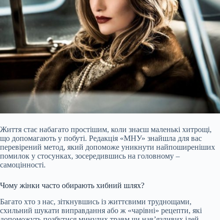
Життя стає набагато простішим, коли знаєш маленькі хитрощі,
що допомагають у побуті. Редакція «МНУ» знайшла для вас
перевірений метод, який допоможе уникнути найпоширеніших
помилок у стосунках, зосередившись на головному –
самоцінності.
Чому жінки часто обирають хибний шлях?
Багато хто з нас, зіткнувшись із життєвими труднощами,
схильний шукати виправдання або ж «чарівні» рецепти, які
допоможуть позбутися минулих травм чи нав’язливих ідей.