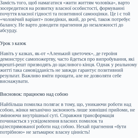
Замість того, щоб намагатися «жити життям чоловіка», варто
зосередитися на розвитку власної особистості, формуванні
почуття власної гідності та позитивної самооцінки. Це і є той
«чоловічий варіант» поведінки, який, до речі, також потребує
балансу. Не варто доводити прагнення до незалежності до
абсурду.
Урок з казок
Навіть у казках, як-от «Аленький цветочек», де героїня
демонструє самопожертву, часто йдеться про випробування, які
врешті-решт призводять до щасливого кінця. Однак у реальному
житті така самовідданість не завжди гарантує позитивний
результат. Важливо вміти прощати, але не дозволяти себе
виснажувати.
Висновок: працюємо над собою
Найбільша помилка полягає в тому, що, уникаючи роботи над
собою, жінки механічно засвоюють лише зовнішні прийоми, не
змінюючи внутрішньої суті. Справжня трансформація
починається з усвідомлення власних помилок та
цілеспрямованої роботи над собою. Нехай прагнення «бути
потрібною» не затьмарює власну цінність!