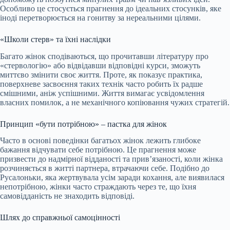
Особливо це стосується прагнення до ідеальних
стосунків, яке
іноді перетворюється на гонитву за нереальними цілями.
«Школи стерв» та їхні наслідки
Багато жінок сподіваються, що прочитавши літературу про
«стервологію» або відвідавши відповідні курси, зможуть
миттєво змінити своє життя. Проте, як показує практика,
поверхневе засвоєння таких технік часто робить їх радше
смішними, аніж успішними. Життя вимагає усвідомлення
власних помилок, а не механічного копіювання чужих стратегій.
Принцип «бути потрібною» – пастка для жінок
Часто в основі поведінки багатьох жінок лежить глибоке
бажання відчувати себе потрібною. Це прагнення може
призвести до надмірної відданості та прив’язаності, коли жінка
розчиняється в житті партнера, втрачаючи себе. Подібно до
Русалоньки, яка жертвувала усім заради кохання, але виявилася
непотрібною, жінки часто страждають через те, що їхня
самовідданість не знаходить відповіді.
Шлях до справжньої самоцінності