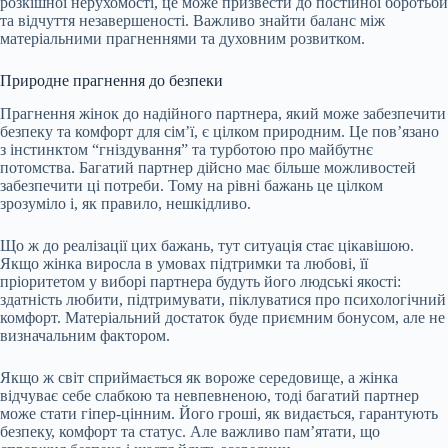
розкішної нерухомості, це може призвести до постійної боротьби
та відчуття незавершеності. Важливо знайти баланс між
матеріальними прагненнями та духовним розвитком.
Природне прагнення до безпеки
Прагнення жінок до надійного партнера, який може забезпечити
безпеку та комфорт для сім’ї, є цілком природним. Це пов’язано
з інстинктом “гніздування” та турботою про майбутнє
потомства. Багатий партнер дійсно має більше можливостей
забезпечити ці потреби. Тому на рівні бажань це цілком
зрозуміло і, як правило, нешкідливо.
Що ж до реалізації цих бажань, тут ситуація стає цікавішою.
Якщо жінка виросла в умовах підтримки та любові, її
пріоритетом у виборі партнера будуть його людські якості:
здатність любити, підтримувати, піклуватися про психологічний
комфорт. Матеріальний достаток буде приємним бонусом, але не
визначальним фактором.
Якщо ж світ сприймається як вороже середовище, а жінка
відчуває себе слабкою та невпевненою, тоді багатий партнер
може стати гіпер-цінним. Його гроші, як видається, гарантують
безпеку, комфорт та статус. Але важливо пам’ятати, що