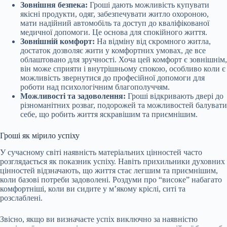
Зовнішня безпека:
Гроші дають можливість купувати
якісні продукти, одяг, забезпечувати житло охороною,
мати надійний автомобіль та доступ до кваліфікованої
медичної допомоги. Це основа для спокійного життя.
Зовнішній комфорт:
На відміну від скромного житла,
достаток дозволяє жити у комфортних умовах, де все
облаштовано для зручності. Хоча цей комфорт є зовнішнім,
він може сприяти і внутрішньому спокою, особливо коли є
можливість звернутися до професійної допомоги для
роботи над психологічним благополуччям.
Можливості та задоволення:
Гроші відкривають двері до
різноманітних розваг, подорожей та можливостей балувати
себе, що робить життя яскравішим та приємнішим.
Гроші як мірило успіху
У сучасному світі наявність матеріальних цінностей часто
розглядається як показник успіху. Навіть прихильники духовних
цінностей відзначають, що життя стає легшим та приємнішим,
коли базові потреби задоволені. Роздуми про “високе” набагато
комфортніші, коли ви сидите у м’якому кріслі, ситі та
розслаблені.
Звісно, якщо ви визначаєте успіх виключно за наявністю