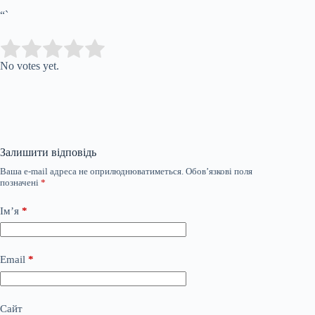
“`
Submit Rating
Rate this item:
No votes yet.
Залишити відповідь
Ваша e-mail адреса не оприлюднюватиметься.
Обов’язкові поля
позначені
*
Ім’я
*
Email
*
Сайт