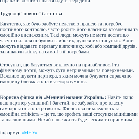
справжня безпека і щастя йдуть зсередини.
Труднощі “нового” багатства
Багатство, яке було здобуте нелегкою працею та потребує
постійного контролю, часто робить його власника втомленим та
емоційно виснаженим. Такі люди можуть не мати достатньо
часу та сил для побудови глибоких, душевних стосунків. Вони
можуть віддавати перевагу відпочинку, хобі або компанії друзів,
залишаючи жінку на самоті з її потребами.
Стосунки, що базуються виключно на привабливості та
фізичному потязі, можуть бути нетривалими та поверхневими.
Важливо шукати партнера, з яким можна будувати справжню
емоційну близькість та взаєморозуміння.
Корисна фішка від «Медичні новини України»:
Навіть якщо
ваш партнер успішний і багатий, не забувайте про власну
самодостатність та розвиток. Фінансова незалежність та
емоційна стійкість – це те, що зробить ваші стосунки міцнішими
та щасливішими. Нехай ваше життя буде легким та приємним!
Інформує
«МНУ»
.