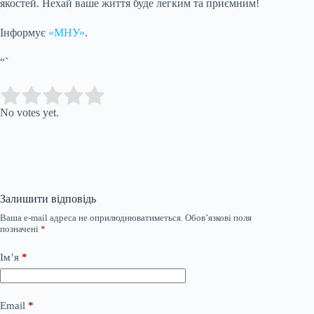
якостей. Нехай ваше життя буде легким та приємним!
Інформує
«МНУ»
.
“`
Submit Rating
Rate this item:
No votes yet.
Залишити відповідь
Ваша e-mail адреса не оприлюднюватиметься.
Обов’язкові поля
позначені
*
Ім’я
*
Email
*