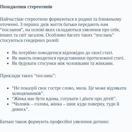
Походження стереотипів
Найчастіше стереотипи формуються в родині та ближньому
оточенні. З перших днів життя батьки передають нам
“послання”, на основі яких складаються уявлення про себе,
інших та світ загалом. Особливо багато таких “послань”
стосуються гендерних ролей:
Як потрібно поводитися відповідно до своєї статі.
Як мають поводитися представники протилежної статі.
Як будувати стосунки між чоловіками та жінками.
Приклади таких “послань”:
“Не показуй своє гостре слово, мила. Це може відлякати
залицяльників”.
“Жінка має бути вдома, готувати і дбати про дітей”.
“Чоловік – голова, жінка – шия: куди поверну, туди й
дивись”.
Батьки також формують професійні уявлення дитини: