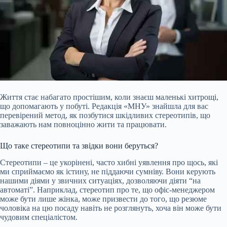
Життя стає набагато простішим, коли знаєш маленькі хитрощі,
що допомагають у побуті. Редакція «МНУ» знайшла для вас
перевірений метод, як позбутися шкідливих стереотипів, що
заважають нам повноцінно жити та працювати.
Що таке стереотипи та звідки вони беруться?
Стереотипи – це укорінені, часто хибні уявлення про щось, які
ми сприймаємо як істину, не піддаючи сумніву. Вони керують
нашими діями у звичних ситуаціях, дозволяючи діяти “на
автоматі”. Наприклад, стереотип про те, що
офіс-менеджером
може бути лише жінка, може призвести до того, що резюме
чоловіка на цю посаду навіть не розглянуть, хоча він може бути
чудовим спеціалістом.