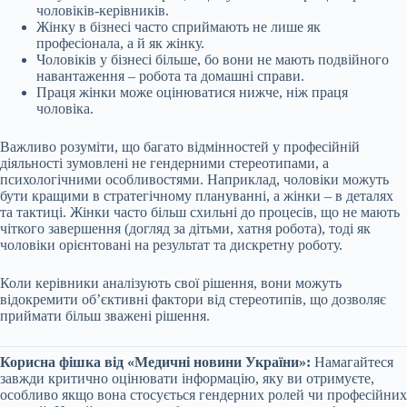
чоловіків-керівників.
Жінку в бізнесі часто сприймають не лише як
професіонала, а й як жінку.
Чоловіків у бізнесі більше, бо вони не мають подвійного
навантаження – робота та домашні справи.
Праця жінки може оцінюватися нижче, ніж праця
чоловіка.
Важливо розуміти, що багато відмінностей у професійній
діяльності зумовлені не гендерними стереотипами, а
психологічними особливостями. Наприклад, чоловіки можуть
бути кращими в стратегічному плануванні, а жінки – в деталях
та тактиці. Жінки часто більш схильні до процесів, що не мають
чіткого завершення (догляд за дітьми, хатня робота), тоді як
чоловіки орієнтовані на результат та дискретну роботу.
Коли керівники аналізують свої рішення, вони можуть
відокремити об’єктивні фактори від стереотипів, що дозволяє
приймати більш зважені рішення.
Корисна фішка від «Медичні новини України»:
Намагайтеся
завжди критично оцінювати інформацію, яку ви отримуєте,
особливо якщо вона стосується гендерних ролей чи професійних