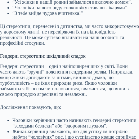
“Усі жінки в нашій родині займалися виключно домом”.
“Чоловіки нашого роду споконвіку ставали лікарями”.
“З тебе вийде чудова вчителька!”
Ці стереотипи, перенесені з дитинства, ми часто використовуємо
у дорослому житті, не перевіряючи їх на відповідність
реальності. Це може суттєво впливати на наші особисті та
професійні стосунки.
Гендерні стереотипи: шкідливий спадок
Гендерні стереотипи – одні з найпоширеніших у світі. Вони
часто дають “зручні” пояснення гендерним ролям. Наприклад,
якщо жінки доглядають за дітьми, виникає думка, що
турботливість – це їхня природна риса. Якщо чоловіки
займаються бізнесом чи полюванням, вважається, що вони за
своєю природою агресивні та незалежні.
Дослідження показують, що:
Чоловіки-керівники часто називають гендерні стереотипи
“заходами безпеки” або “здоровим глуздом”.
Жінки-керівниці вважають, що для успіху їм потрібно
набути “чоловічих” рис, і що суспільство краще сприймає