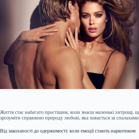
Життя стає набагато простішим, коли знаєш маленькі хитрощі, щ
зрозуміти справжню природу любові, яка ховається за спалахами
Від закоханості до одержимості: коли емоції стають наркотиком