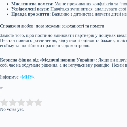
Мисленнєва помста:
Уявне проживання конфліктів та “пом
Усвідомлені паузи:
Навчіться зупинятися, аналізувати свої
Правда про життя:
Важливо з дитинства навчати дітей не
Справжня любов: поза межами закоханості та помсти
Замість того, щоб постійно змінювати партнерів у пошуках ідеал
Це стан повного розчинення, відсутності оцінок та бажань, цілі
егоїзму та постійного прагнення до контролю.
Корисна фішка від «Медичні новини України»:
Якщо ви відчув
собі час на обдумане рішення, а не імпульсивну реакцію. Нехай
Інформує
«МНУ»
.
“`
Submit Rating
Rate this item:
No votes yet.