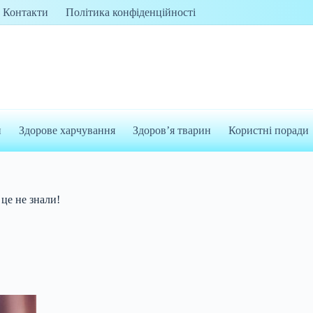
Контакти
Політика конфіденційності
и
Здорове харчування
Здоров’я тварин
Користні поради
 це не знали!