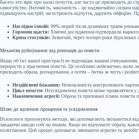
Багато хто мріє про палкі почуття, але часто це призводить д
самогубство. Натомість, закоханість – це надзвичайно сильна на
підвищують настрій, загострюють відчуття, дарують ейфорію. Про
Наслідки ілюзій:
99% людей після душевних травм уникають
Гормони щастя:
Хімічні дослідження підтвердили наркоти
Криза стосунків:
Зазвичай, через чотири роки бурхливих с
Механізм руйнування: від ревнощів до помсти
Якщо об’єкт вашої пристрасті не відповідає вашим очікуванням,
перерости у прагнення помсти. Це особливо небезпечно, коли лю
приходить образа, розчарування, а потім – битва за честь і розбит
Нездійснені бажання:
Неможливість контролювати партнер
Цикл помсти:
Неусвідомлена помста може проявлятися у др
Накопичення агресії:
Образа та приховані плани помсти п
Шлях до зцілення: прощення та усвідомлення
Психологи пропонують методи, які допомагають звільнитися від 
завдаючи шкоди собі чи іншим. Якщо ви відчуваєте образу, важли
полегшення. Цей процес допомагає зменшити агресію та запобіг