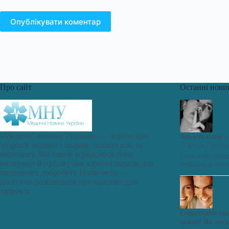
Опублікувати коментар
Про сайт
Останні нови
«Медичні новини України» — портал про
Замість сотні 
здоров'я людини і тварин, психологію та
Богдан Гаврил
медицину. Ми також торкаємося теми
І десь за пів годи
езотерики й публікуємо корисні поради для
Геніальна, просто
щоденного добробуту. Наша мета —
доступно розповідати про важливе для
здоров'я.
Геніальний сп
знали! Як легк