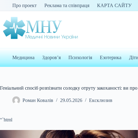
Перейти
Про проект
Реклама та співпраця
КАРТА САЙТУ
до
вмісту
Медицина
Здоров’я
Психологія
Езотерика
Діт
Геніальний спосіб розпізнати солодку отруту закоханості: ви про
Роман Ковалів
29.05.2026
Ексклюзив
“`html