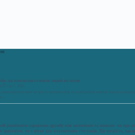
ни
слів: як елегантно ставити людей на місце
юк
Сер 7, 2026
ни, поки нарізаєш салат чи просто прогулюєшся, в голові раптом виникає блискуча відпові
 на…
осіб розпізнати справжню дружбу між чоловіком та жінкою: ви про це
о зрозуміти, чи є місце для платонічних стосунків. Ця хитрість, що 