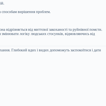
ій.
та способам вирішення проблем.
а відрізняється від миттєвої закоханості та руйнівної помсти.
ся змінювати логіку людських стосунків, відмовляючись від
ихання. Глибокий вдих і видих допоможуть заспокоїтися і дати