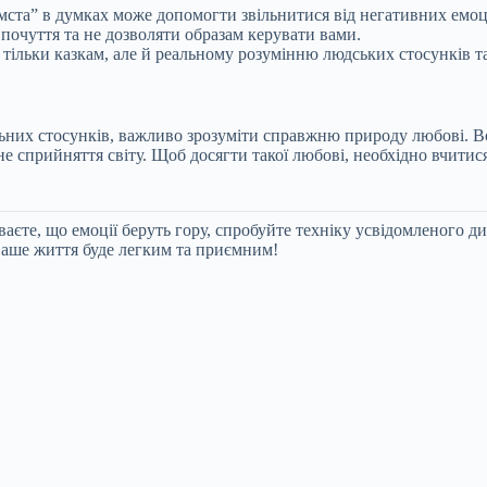
ста” в думках може допомогти звільнитися від негативних емоц
 почуття та не дозволяти образам керувати вами.
 тільки казкам, але й реальному розумінню людських стосунків 
ьних стосунків, важливо зрозуміти справжню природу любові. Вон
сне сприйняття світу. Щоб досягти такої любові, необхідно вчити
аєте, що емоції беруть гору, спробуйте техніку усвідомленого д
 ваше життя буде легким та приємним!