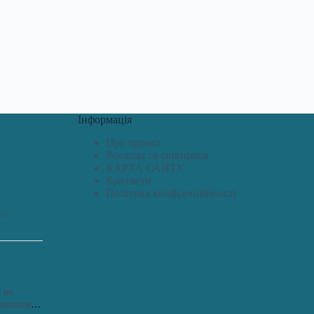
Інформація
Про проект
Реклама та співпраця
КАРТА САЙТУ
Контакти
Політика конфіденційності
дь.
 не
економить