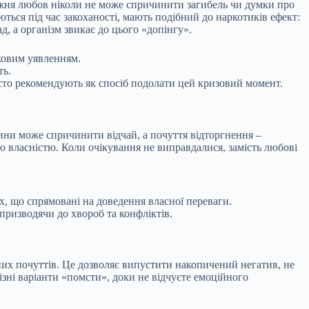
вжня любов ніколи не може
спричинити загибель чи думки про
ться під час закоханості, мають подібний до наркотиків ефект:
, а організм звикає до цього «допінгу».
зковим уявленням.
ть.
сто рекомендують як спосіб подолати цей кризовий момент.
дини може спричинити відчай, а почуття відторгнення –
 власністю. Коли очікування не виправдалися, замість любові
х, що спрямовані на доведення власної переваги.
призводячи до хвороб та конфліктів.
них почуттів. Це дозволяє випустити накопичений негатив, не
ізні варіанти «помсти», доки не відчуєте емоційного