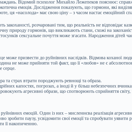
о страждань. Відомий психолог Михайло Лежепеков пояснює: спра
ркотична емоція. Дослідження показують, що гормони, які виділяю
те, ця «насолода» має свою ціну – з часом настає емоційний спад
 закоханості, розчаровані тим, що реальність не відповідає ка
чну природу гормонів, що викликають стани, схожі на закоханіс
тосунків сексуальне почуття може згасати. Народження дітей ча
 це може призвести до руйнівних наслідків. Відмова коханої лю
дина не може прийняти той факт, що її «любов» не є абсолютною
е серце.
а та страх втрати породжують ревнощі та образа.
ібних капостях, погрозах, а іноді й у більш небезпечних вчинка
ровокують агресивні образи, що спотворюють сприйняття світу, 
руйнівних емоцій. Один із них – мисленнєва реалізація агресив
во зробити паузу, усвідомити свої емоції та спробувати уявити р
ти її накопиченню.