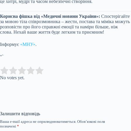
це хитрі, мудрі та часом небезпечні створіння.
Корисна фішка від «Медичні новини України»:
Спостерігайте
за мовою тіла співрозмовника – жести, постава та міміка можуть
розповісти про його справжні емоції та наміри більше, ніж
слова. Нехай ваше життя буде легким та приємним!
Інформує
«МНУ»
.
“`
Submit Rating
Rate this item:
No votes yet.
Залишити відповідь
Ваша e-mail адреса не оприлюднюватиметься.
Обов’язкові поля
позначені
*