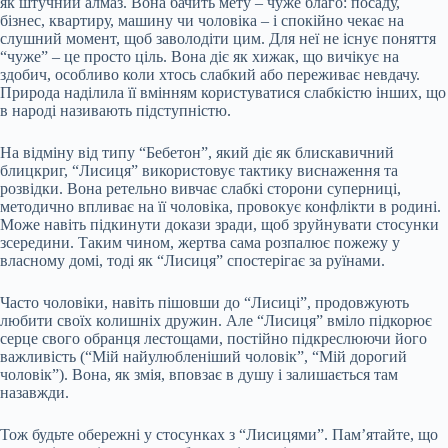
як штучний алмаз. Вона бачить мету – чуже благо: посаду,
бізнес, квартиру, машину чи чоловіка – і спокійно чекає на
слушний момент, щоб заволодіти цим. Для неї не існує поняття
“чуже” – це просто ціль. Вона діє як хижак, що вичікує на
здобич, особливо коли хтось слабкий або переживає невдачу.
Природа наділила її вмінням користуватися слабкістю інших, що
в народі називають підступністю.
На відміну від типу “Бебетон”, який діє як блискавичний
блицкриг, “Лисиця” використовує тактику виснаження та
розвідки. Вона ретельно вивчає слабкі сторони суперниці,
методично впливає на її чоловіка, провокує конфлікти в родині.
Може навіть підкинути докази зради, щоб зруйнувати стосунки
зсередини. Таким чином, жертва сама розпалює пожежу у
власному домі, тоді як “Лисиця” спостерігає за руїнами.
Часто чоловіки, навіть пішовши до “Лисиці”, продовжують
любити своїх колишніх дружин. Але “Лисиця” вміло підкорює
серце свого обранця лестощами, постійно підкреслюючи його
важливість (“Мій найулюбленіший чоловік”, “Мій дорогий
чоловік”). Вона, як змія, вповзає в душу і залишається там
назавжди.
Тож будьте обережні у стосунках з “Лисицями”. Пам’ятайте, що