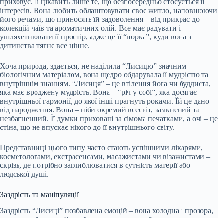
приховує. Її цікавить лише те, що безпосередньо стосується її
інтересів. Вона любить облаштовувати своє житло, наповнюючи
його речами, що приносять їй задоволення – від прикрас до
колекцій чаїв та ароматичних олій. Все має радувати і
ушляхетнювати її простір, адже це її “норка”, куди вона з
дитинства тягне все цінне.
Хоча природа, здається, не наділила “Лисицю” значним
біологічним матеріалом, вона щедро обдарувала її мудрістю та
внутрішнім знанням. “Лисиця” – це втілення йога чи буддиста,
яка має вроджену мудрість. Вона – “річ у собі”, яка досягає
внутрішньої гармонії, до якої інші прагнуть роками. Їй це дано
від народження. Вона – ніби окремий всесвіт, замкнений та
незбагненний. Її думки приховані за сімома печатками, а очі – це
стіна, що не впускає нікого до її внутрішнього світу.
Представниці цього типу часто стають успішними лікарями,
косметологами, екстрасенсами, масажистами чи візажистами –
скрізь, де потрібно заглиблюватися в сутність матерії або
людської душі.
Заздрість та маніпуляції
Заздрість “Лисиці” позбавлена емоцій – вона холодна і прозора,