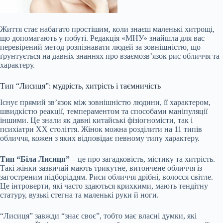
Життя стає набагато простішим, коли знаєш маленькі хитрощі,
що допомагають у побуті. Редакція «МНУ» знайшла для вас
перевірений метод розпізнавати людей за зовнішністю, що
ґрунтується на давніх знаннях про взаємозв’язок рис обличчя та
характеру.
Тип “Лисиця”: мудрість, хитрість і таємничість
Існує прямий зв’язок між зовнішністю людини, її характером,
швидкістю реакції, темпераментом та способами маніпуляції
іншими. Це знали як давні китайські фізіогномісти, так і
психіатри ХХ століття.
Жінок можна розділити на 11 типів
обличчя, кожен з яких відповідає певному типу характеру.
Тип “Біла Лисиця”
– це про загадковість, містику та хитрість.
Такі жінки зазвичай мають трикутне, витончене обличчя із
загостреним підборіддям. Риси обличчя дрібні, волосся світле.
Це інтроверти, які часто здаються крихкими, мають тендітну
статуру, вузькі стегна та маленькі руки й ноги.
“Лисиця” завжди “знає своє”, тобто має власні думки, які