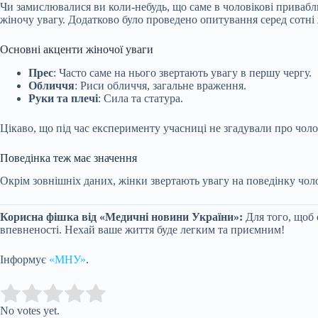
Чи замислювалися ви коли-небудь, що саме в чоловікові приваблю
жіночу увагу. Додатково було
проведено опитування серед сотні 
Основні акценти жіночої уваги
Прес
: Часто саме на нього звертають увагу в першу чергу.
Обличчя
: Риси обличчя, загальне враження.
Руки та плечі
: Сила та статура.
Цікаво, що під час експерименту учасниці не згадували про чол
Поведінка теж має значення
Окрім зовнішніх даних, жінки звертають увагу на поведінку чо
Корисна фішка від «Медичні новини України»:
Для того, щоб 
впевненості. Нехай ваше життя буде легким та приємним!
Інформує
«МНУ»
.
Submit Rating
Rate this item:
No votes yet.