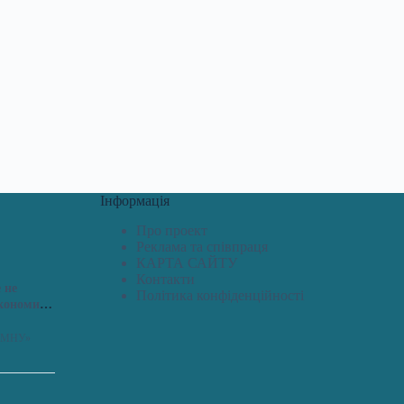
Інформація
Про проект
Реклама та співпраця
КАРТА САЙТУ
Контакти
 не
Політика конфіденційності
економить
я «МНУ»