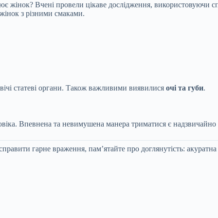
є жінок? Вчені провели цікаве дослідження, використовуючи спец
жінок з різними смаками.
овічі статеві органи. Також важливими виявилися
очі та губи
.
ловіка. Впевнена та невимушена манера триматися є надзвичайн
справити гарне враження, пам’ятайте про доглянутість: акуратна