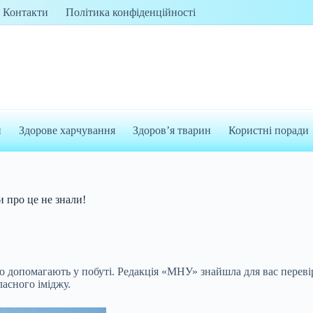
Контакти
Політика конфіденційності
и
Здорове харчування
Здоров’я тварин
Користні поради
и про це не знали!
о допомагають у побуті. Редакція «МНУ» знайшла для вас переві
асного іміджу.