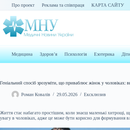
Перейти
Про проект
Реклама та співпраця
КАРТА САЙТУ
до
вмісту
Медицина
Здоров’я
Психологія
Езотерика
Діт
Геніальний спосіб зрозуміти, що приваблює жінок у чоловіках: в
Роман Ковалів
29.05.2026
Ексклюзив
Життя стає набагато простішим, коли знаєш маленькі хитрощі, щ
увагу в чоловіках, адже це може бути корисно для формування вл