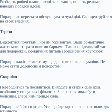
Розберіть робочі плани, почніть навчання, оновіть резюме,
наведіть порядок вдома.
Порада: час перестати обслуговувати чужі цілі. Сконцентруйтеся
на своїх власних.
Терези
Відкритися почуттям і новим горизонтам. Ваше романтичне
життя може заграти новими барвами. Також це ідеальний час
для подорожей, юридичних питань і розширення кругозору.
Порада: скажіть «так» тому, що довго викликало сумніви. Це
може стати доленосним поворотом.
Скорпіон
Переродитися та посилитися. Виходьте зі старих сценаріїв,
особливо у стосунках і фінансах. Звільнення може бути
болісним, але за ним прийде сила.
Порада: не бійтеся втрат. Усе, що йде зараз — звільняє шлях для
істинного.