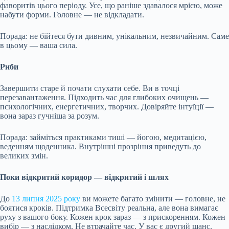
фаворитів цього періоду. Усе, що раніше здавалося мрією, може
набути форми. Головне — не відкладати.
Порада: не бійтеся бути дивним, унікальним, незвичайним. Саме
в цьому — ваша сила.
Риби
Завершити старе й почати слухати себе. Ви в точці
перезавантаження. Підходить час для глибоких очищень —
психологічних, енергетичних, творчих. Довіряйте інтуїції —
вона зараз гучніша за розум.
Порада: займіться практиками тиші — йогою, медитацією,
веденням щоденника. Внутрішні прозріння приведуть до
великих змін.
Поки відкритий коридор — відкритий і шлях
До
13 липня
2025 року
ви можете багато змінити — головне, не
боятися кроків. Підтримка Всесвіту реальна, але вона вимагає
руху з вашого боку. Кожен крок зараз — з прискоренням. Кожен
вибір — з наслідком. Не втрачайте час. У вас є другий шанс.