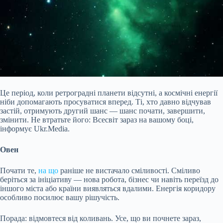
Це період, коли ретроградні планети відсутні, а космічні енергії
ніби допомагають просуватися вперед. Ті, хто давно відчував
застій, отримують другий шанс — шанс почати, завершити,
змінити. Не втратьте його: Всесвіт зараз на вашому боці,
інформує Ukr.Media.
Овен
Почати те,
на що
раніше не вистачало сміливості. Сміливо
беріться за ініціативу — нова робота, бізнес чи навіть переїзд до
іншого міста або країни виявляться вдалими. Енергія коридору
особливо посилює вашу рішучість.
Порада: відмовтеся
від коливань. Усе, що ви почнете зараз,