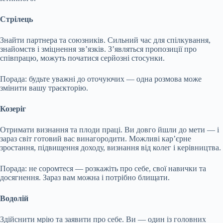
Стрілець
Знайти партнера та союзників. Сильний час для спілкування,
знайомств і зміцнення зв’язків. З’являться пропозиції про
співпрацю, можуть початися серйозні стосунки.
Порада: будьте уважні до оточуючих — одна розмова може
змінити вашу траєкторію.
Козеріг
Отримати визнання та плоди праці. Ви довго йшли до мети — і
зараз світ готовий вас винагородити. Можливі кар’єрне
зростання, підвищення доходу, визнання від колег і керівництва.
Порада: не соромтеся — розкажіть про себе, свої навички та
досягнення. Зараз вам можна і потрібно блищати.
Водолій
Здійснити мрію та заявити про себе. Ви — один із головних