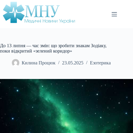
Перейти
до
вмісту
До 13 липня — час змін: що зробити знакам Зодіаку,
поки відкритий «зелений коридор»
Килина Процюк
23.05.2025
Езотерика