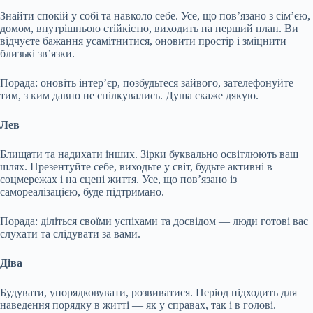
Знайти спокій у собі та навколо себе. Усе, що пов’язано з сім’єю,
домом, внутрішньою стійкістю, виходить на перший план. Ви
відчуєте бажання усамітнитися, оновити простір і зміцнити
близькі зв’язки.
Порада: оновіть інтер’єр, позбудьтеся зайвого, зателефонуйте
тим, з ким давно не спілкувались. Душа скаже дякую.
Лев
Блищати та надихати інших. Зірки буквально освітлюють ваш
шлях. Презентуйте себе, виходьте у світ, будьте активні в
соцмережах і на сцені життя. Усе, що пов’язано із
самореалізацією, буде підтримано.
Порада: діліться своїми успіхами та досвідом — люди готові вас
слухати та слідувати за вами.
Діва
Будувати, упорядковувати, розвиватися. Період підходить для
наведення порядку в житті — як у справах, так і в голові.