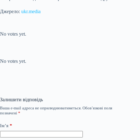
Джерело:
ukr.media
Submit Rating
Rate this item:
No votes yet.
Submit Rating
Rate this item:
No votes yet.
Залишити відповідь
Ваша e-mail адреса не оприлюднюватиметься.
Обов’язкові поля
позначені
*
Ім’я
*