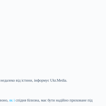
недалеко від істини, інформує Ukr.Media.
 воно,
як і
спідня білизна, має бути надійно приховане під