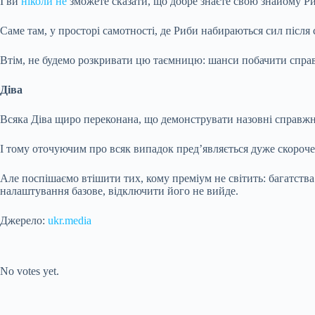
І ви
ніколи не
зможете сказати, що добре знаєте свою знайому Риб
Саме там, у просторі самотності, де Риби набираються сил післ
Втім, не будемо розкривати цю таємницю: шанси побачити справ
Діва
Всяка Діва щиро переконана, що демонструвати назовні справжні
І тому оточуючим про всяк випадок пред’являється дуже скорочен
Але поспішаємо втішити тих, кому преміум не світить: багатства д
налаштування базове, відключити його не вийде.
Джерело:
ukr.media
Submit Rating
Rate this item:
No votes yet.
Submit Rating
Rate this item: