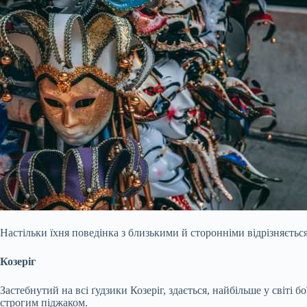
Настільки їхня поведінка з близькими й сторонніми відрізняється
Козеріг
Застебнутий на всі ґудзики Козеріг, здається, найбільше у світі 
строгим піджаком.