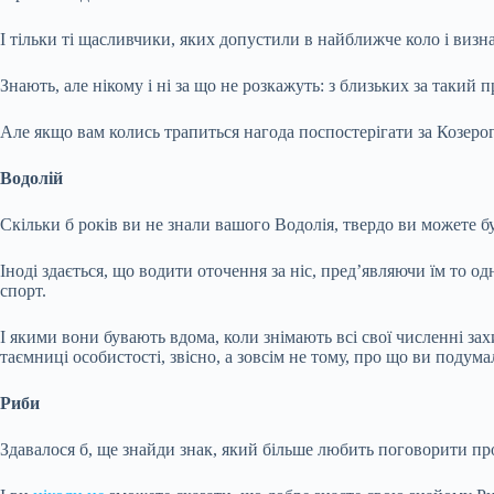
І тільки ті щасливчики, яких допустили в найближче коло і визн
Знають, але нікому і ні за що не розкажуть: з близьких за такий 
Але якщо вам колись трапиться нагода поспостерігати за Козерого
Водолій
Скільки б років ви не знали вашого Водолія, твердо ви можете бу
Іноді здається, що водити оточення за ніс, пред’являючи їм то о
спорт.
І якими вони бувають вдома, коли знімають всі свої численні за
таємниці особистості, звісно, а зовсім не тому, про що ви подума
Риби
Здавалося б, ще знайди знак, який більше любить поговорити про 