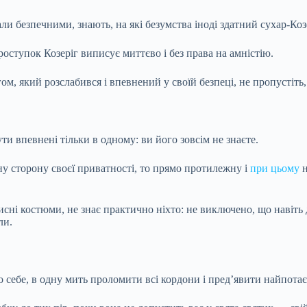
али безпечними, знають, на які безумства іноді
здатний сухар-Козе
проступок Козеріг виписує миттєво і без права на амністію.
м, який розслабився і впевнений у своїй безпеці, не пропустіть,
ти впевнені тільки в одному: ви його зовсім не знаєте.
дну сторону своєї приватності, то прямо протилежну і
при цьому
н
хисні костюми, не знає практично ніхто: не виключено, що навіть
ли.
себе, в одну мить проломити всі кордони і пред’явити найпотаємн