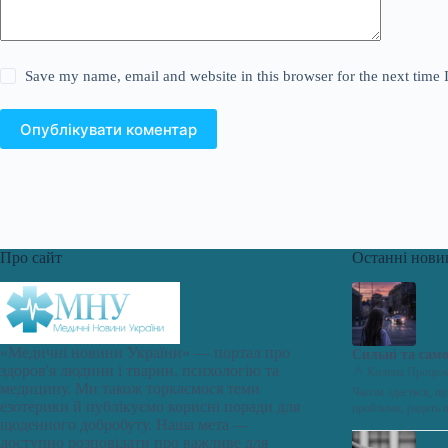
Save my name, email and website in this browser for the next time
Опублікувати коментар
Про сайт
Останні нови
«Медичні новини України» — портал про
Сильні та само
здоров'я людини і тварин, психологію та
Килина Процю
медицину. Ми також торкаємося теми
Часом здається, щ
езотерики й публікуємо корисні поради для
проблеми, радять 
щоденного добробуту. Наша мета —
доступно розповідати про важливе для