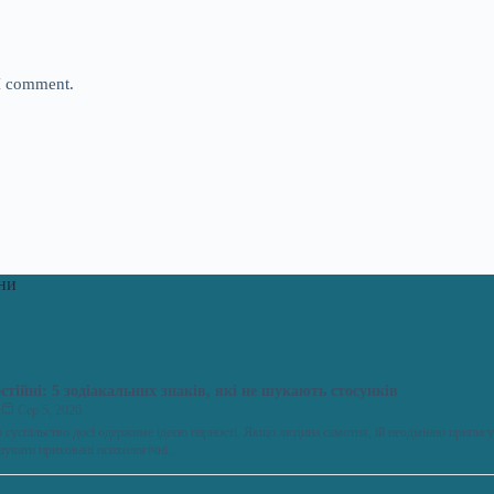
 I comment.
ни
стійні: 5 зодіакальних знаків, які не шукають стосунків
к
Сер 5, 2026
о суспільство досі одержиме ідеєю парності. Якщо людина самотня, їй неодмінно припису
шукати приховані психологічні…