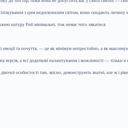
ку до тих пір, поки вона не допустить вас у свята святих — сві
я спілкування з цим недосконалим світом, вони скидають личину
жню натуру Риб мінімальні, тож немає чого лякатися
 емоції та почуття, — це як мінімум непристойно, а як максиму
а версія, а всі додаткові налаштування і можливості — тільки в 
івочої особистості там, звісно, демонструють знатні, але ж і рів