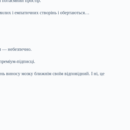
й потаємний простір.
 милих і емпатичних створінь і обертаються…
м — небезпечно.
преміум-підписці.
ень виносу мозку ближнім своїм відповідний. І ні, це