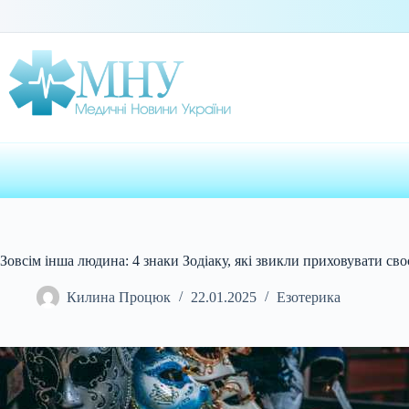
Перейти
до
вмісту
Зовсім інша людина: 4 знаки Зодіаку, які звикли приховувати св
Килина Процюк
22.01.2025
Езотерика