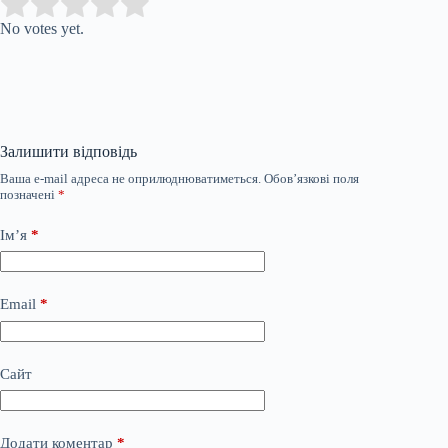
Submit Rating
Rate this item:
No votes yet.
Залишити відповідь
Ваша e-mail адреса не оприлюднюватиметься.
Обов’язкові поля
позначені
*
Ім’я
*
Email
*
Сайт
Додати коментар
*