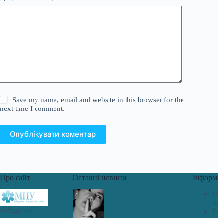
Save my name, email and website in this browser for the
next time I comment.
Опублікувати коментар
Про сайт
Останні новини
Інформ
П
п
«Медичні
Р