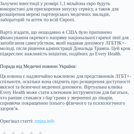
Залучені інвестиції у розмірі 1,1 мільйона євро будуть
використані для прискорення запуску сервісу, а також для
розширення мережі партнерських медичних закладів,
лабораторій та аптек по всій Європі.
Варто згадати, що нещодавно в США було припинено
фінансування окремого напряму національної гарячої лінії для
запобігання самогубствам, який надавав допомогу ЛГБТІК+-
молоді, після рішення адміністрації Дональда Трампа. Цей крок
підкреслює важливість ініціатив, подібних до Every Health.
Порада від Медичні новини України:
Ця новина є надзвичайно важливою для представників ЛГБТ+-
спільноти, оскільки вона свідчить про розширення доступності
якісної та безпечної медичної допомоги. Віртуальна клініка
Every Health може стати ключовим інструментом для багатьох,
хто раніше стикався з бар’єрами у зверненні до лікарів,
сприяючи покращенню їхнього фізичного та психологічного
здоров’я.
Оригінал статті:
zmina.info