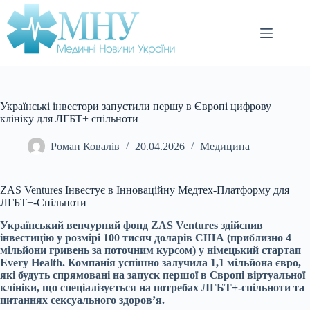
Перейти
до
вмісту
Українські інвестори запустили першу в Європі цифрову
клініку для ЛГБТ+ спільноти
Роман Ковалів
20.04.2026
Медицина
ZAS Ventures Інвестує в Інноваційну Медтех-Платформу для
ЛГБТ+-Спільноти
Український венчурний фонд ZAS Ventures здійснив
інвестицію у розмірі 100 тисяч доларів США (приблизно 4
мільйони гривень за поточним курсом) у німецький стартап
Every Health. Компанія успішно залучила 1,1 мільйона євро,
які будуть спрямовані на запуск першої в Європі віртуальної
клініки, що спеціалізується на потребах ЛГБТ+-спільноти та
питаннях сексуального здоров’я.