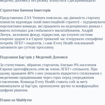
медичну допомогу без ризику зіткнутися з дискримінацією.
Стратегічне Бачення Інвесторів
Представники ZAS Ventures пояснили, що діяльність стартапу
повністю відповідає їхній інвестиційній стратегії – підтримувати
перспективні команди, які працюють на недооцінених ринках і
мають потенціал для глобального масштабування. Андрій
Зінчук, засновник фонду, підкреслив, що існуючі системи
охорони здоров’я в Європі тривалий час ігнорували специфічні
потреби ЛГБТ+-пацієнтів, і саме Every Health покликаний
заповнити цю суттєву прогалину.
Подолання Бар’єрів у Медичній Допомозі
За статистикою, зібраною стартапом, близько 9% населення
Європи ідентифікують себе як члени ЛГБТ+-спільноти. При
цьому, вражаючі 46% з них уникають відкритого спілкування з
медичними працівниками через страх перед упередженим
ставленням. Команда Every Health ставить собі за мету
мінімізувати ці бар’єри, пропонуючи зручні та конфіденційні
цифрові рішення.
Плани на Майбутнє