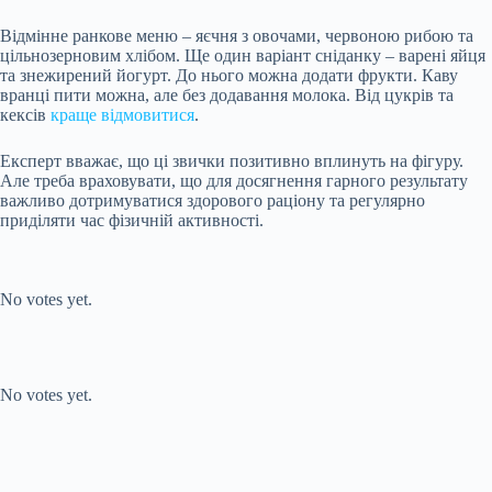
Відмінне ранкове меню – яєчня з овочами, червоною рибою та
цільнозерновим хлібом. Ще один варіант сніданку – варені яйця
та знежирений йогурт. До нього можна додати фрукти. Каву
вранці пити можна, але без додавання молока. Від цукрів та
кексів
краще відмовитися
.
Експерт вважає, що ці звички позитивно вплинуть на фігуру.
Але треба враховувати, що для досягнення гарного результату
важливо дотримуватися здорового раціону та регулярно
приділяти час фізичній активності.
Submit Rating
Rate this item:
No votes yet.
Submit Rating
Rate this item:
No votes yet.