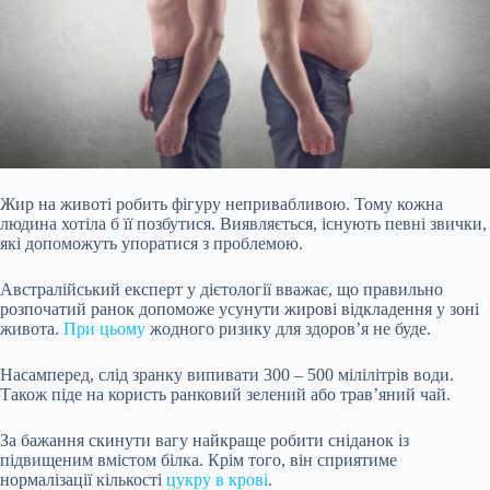
Жир на животі робить фігуру непривабливою. Тому кожна
людина хотіла б її позбутися. Виявляється, існують певні звички,
які допоможуть упоратися з проблемою.
Австралійський експерт у дієтології вважає, що правильно
розпочатий ранок допоможе усунути жирові відкладення у зоні
живота.
При цьому
жодного ризику для здоров’я не буде.
Насамперед, слід зранку випивати 300 – 500 мілілітрів води.
Також піде на користь ранковий зелений або трав’яний чай.
За бажання скинути вагу найкраще робити
сніданок із
підвищеним вмістом білка. Крім того, він сприятиме
нормалізації кількості
цукру в крові
.