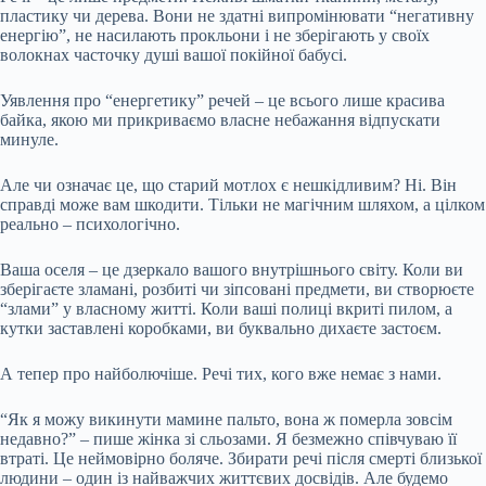
пластику чи дерева. Вони не здатні випромінювати “негативну
енергію”, не насилають прокльони і не зберігають у своїх
волокнах часточку душі вашої покійної бабусі.
Уявлення про “енергетику” речей – це всього лише красива
байка, якою ми прикриваємо власне небажання відпускати
минуле.
Але чи означає це, що старий мотлох є нешкідливим? Ні. Він
справді може вам шкодити. Тільки не магічним шляхом, а цілком
реально – психологічно.
Ваша оселя – це дзеркало вашого внутрішнього світу. Коли ви
зберігаєте зламані, розбиті чи зіпсовані предмети, ви створюєте
“злами” у власному житті. Коли ваші полиці вкриті пилом, а
кутки заставлені коробками, ви буквально дихаєте застоєм.
А тепер про найболючіше. Речі тих, кого вже немає з нами.
“Як я можу викинути мамине пальто, вона ж померла зовсім
недавно?” – пише жінка зі сльозами. Я безмежно співчуваю її
втраті. Це неймовірно боляче. Збирати речі після смерті близької
людини – один із найважчих життєвих досвідів. Але будемо