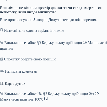
Ваш дім — це вільний простір для життя чи склад «мертвого»
непотребу, який шкода викинути?
Вже проголосували
5
людей. Долучайтесь до обговорення.
👇 Натисніть на один з варіантів нижче
🗑️ Викидаю все зайве 📦 Бережу кожну дрібницю 🧐 Маю власні
правила
☝️ Спочатку оберіть свою позицію
✏️ Написати коментар
📊 Карта думок
🗑️ Викидаю все зайве 0% 📦 Бережу кожну дрібницю 0% 🧐
Маю власні правила 100% 💡