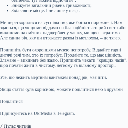
безпечно, тут можна відпочити”;
Знижуєте загальний рівень тривожності;
Звільняєте місце. І не лише у шафі.
Ми перетворилися на суспільство, яке боїться порожнечі. Нам
здається, що якщо ми віддамо на благодійність старий светр або
викинемо на смітник надщерблену чашку, ми щось втратимо.
Але єдина річ, яку ви втрачаєте разом із мотлохом, – це тягар.
Припиніть бути охоронцями музею непотребу. Віддайте гарні
дитячі речі тим, хто їх потребує. Продайте те, що має цінність.
Зламане – викиньте без жалю. Припиніть чекати “кращих часів”,
щоб почати жити в чистому, легкому та вільному просторі.
Усе, що лежить мертвим вантажем понад рік, має піти.
Якщо стаття була корисною, можете поділитися нею з друзями
Поділитися
Підписуйтесь на UkrMedia в Telegram.
⚡ Пульс читачів