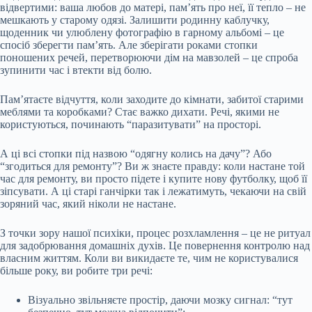
відвертими: ваша любов до матері, пам’ять про неї, її тепло – не
мешкають у старому одязі. Залишити родинну каблучку,
щоденник чи улюблену фотографію в гарному альбомі – це
спосіб зберегти пам’ять. Але зберігати роками стопки
поношених речей, перетворюючи дім на мавзолей – це спроба
зупинити час і втекти від болю.
Пам’ятаєте відчуття, коли заходите до кімнати, забитої старими
меблями та коробками? Стає важко дихати. Речі, якими не
користуються, починають “паразитувати” на просторі.
А ці всі стопки під назвою “одягну колись на дачу”? Або
“згодиться для ремонту”? Ви ж знаєте правду: коли настане той
час для ремонту, ви просто підете і купите нову футболку, щоб її
зіпсувати. А ці старі ганчірки так і лежатимуть, чекаючи на свій
зоряний час, який ніколи не настане.
З точки зору нашої психіки, процес розхламлення – це не ритуал
для задобрювання домашніх духів. Це повернення контролю над
власним життям. Коли ви викидаєте те, чим не користувалися
більше року, ви робите три речі:
Візуально звільняєте простір, даючи мозку сигнал: “тут