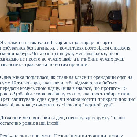
Як тільки я натякнула в Instagram, що старі речі варто
позбуватися без вагань, як у коментарях розгорілася справжня
емоційна буря. Читаючи ці відгуки, мені здавалося, що я
заглядаю не просто до чужих шаф, а в глибини чужих душ,
завалених страхами та почуттям провини.
Одна жінка поділилася, як спалила власний брендовий одяг на
суму 10 тисяч євро, вважаючи себе відьмою, яка боїться
передати комусь свою вдачу. Інша зізналася, що протягом 15
років (!) зберігає свою весільну сукню, яка просто збирає
пил.
Треті запитували одна одну, чи можна носити прикраси покійної
матері, чи краще очистити їх сіллю від “мертвої аури”.
Дозвольте мені висловити дещо непопулярну думку. Те, що
остаточно розвіє ваші ілюзії.
Речі – це лише предмети. Неживі шматки тканини, металу,