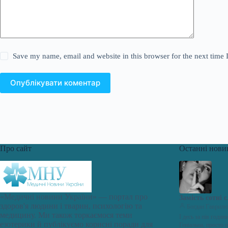
Save my name, email and website in this browser for the next time
Опублікувати коментар
Про сайт
Останні нови
«Медичні новини України» — портал про
Замість сотні 
здоров'я людини і тварин, психологію та
Богдан Гаврил
медицину. Ми також торкаємося теми
І десь за пів годи
езотерики й публікуємо корисні поради для
Геніальна, просто