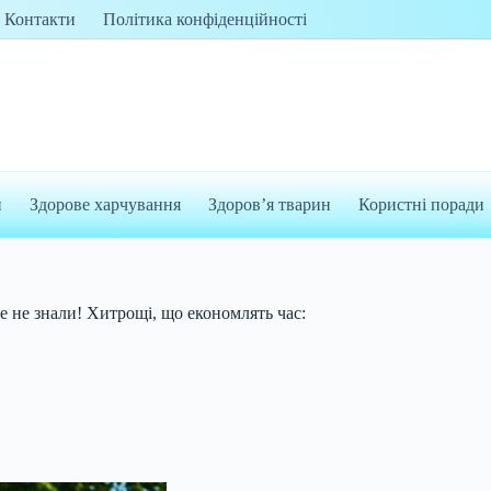
Контакти
Політика конфіденційності
и
Здорове харчування
Здоров’я тварин
Користні поради
це не знали! Хитрощі, що економлять час: