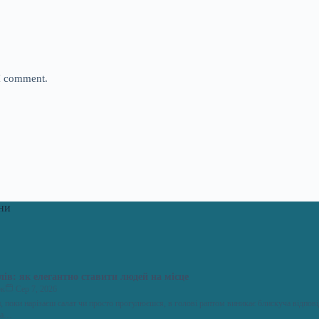
 I comment.
ни
слів: як елегантно ставити людей на місце
юк
Сер 7, 2026
ни, поки нарізаєш салат чи просто прогулюєшся, в голові раптом виникає блискуча відпові
 на…