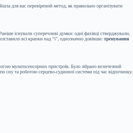
йшла для вас перевірений метод, як правильно організувати
Раніше існували суперечливі думки: одні фахівці стверджували,
озставило всі крапки над “і”, однозначно довівши:
тренування
омогою мультисенсорних пристроїв. Було зібрано величезний
тю сну та роботою серцево-судинної системи під час відпочинку.