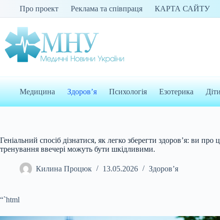
Перейти
Про проект
Реклама та співпраця
КАРТА САЙТУ
до
вмісту
Медицина
Здоров’я
Психологія
Езотерика
Діт
Геніальний спосіб дізнатися, як легко зберегти здоров’я: ви про 
тренування ввечері можуть бути шкідливими.
Килина Процюк
13.05.2026
Здоров’я
“`html