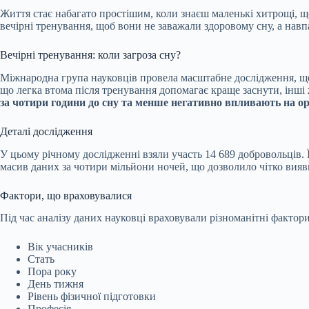
Життя стає набагато простішим, коли знаєш маленькі хитрощі, щ
вечірні тренування, щоб вони не заважали здоровому сну, а навп
Вечірні тренування: коли загроза сну?
Міжнародна група науковців провела масштабне дослідження, щоб
що
легка втома після тренування допомагає краще заснути, інші 
за чотири години до сну та менше негативно впливають на ор
Деталі дослідження
У цьому річному дослідженні взяли участь 14 689 добровольців.
масив даних за чотири мільйони ночей, що дозволило чітко вияви
Фактори, що враховувалися
Під час аналізу даних науковці враховували різноманітні фактори
Вік учасників
Стать
Пора року
День тижня
Рівень фізичної підготовки
Професія