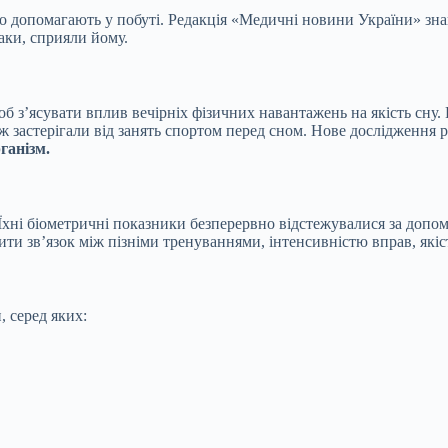
о допомагають у побуті. Редакція «Медичні новини України» зна
аки, сприяли йому.
 з’ясувати вплив вечірніх фізичних навантажень на якість сну. 
ж застерігали від занять спортом перед сном. Нове дослідження р
ганізм.
 Їхні біометричні показники безперервно відстежувалися за доп
ти зв’язок між пізніми тренуваннями, інтенсивністю вправ, якіс
, серед яких: