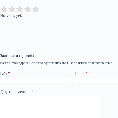
Submit Rating
Rate this item:
No votes yet.
Залишити відповідь
Ваша e-mail адреса не оприлюднюватиметься.
Обов’язкові поля позначені
*
Ім’я
*
Email
*
Додати коментар
*