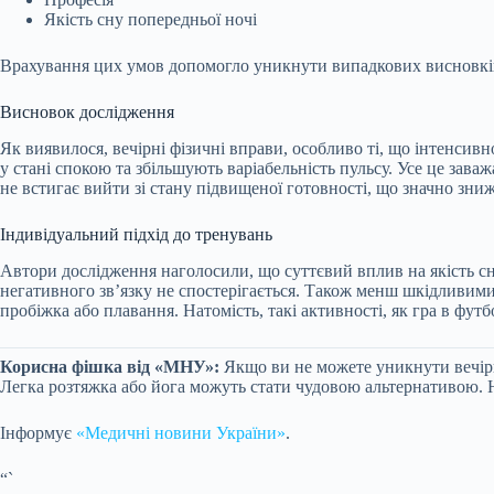
Якість сну попередньої ночі
Врахування цих умов допомогло уникнути випадкових висновків 
Висновок дослідження
Як виявилося, вечірні фізичні вправи, особливо ті, що інтенс
у стані спокою та збільшують варіабельність пульсу. Усе це зав
не встигає вийти зі стану підвищеної готовності, що значно зниж
Індивідуальний підхід до тренувань
Автори дослідження наголосили, що суттєвий вплив на якість сн
негативного зв’язку не спостерігається. Також менш шкідливими
пробіжка або плавання. Натомість, такі активності, як гра в фут
Корисна фішка від «МНУ»:
Якщо ви не можете уникнути вечірні
Легка розтяжка або йога можуть стати чудовою альтернативою. 
Інформує
«Медичні новини України»
.
“`