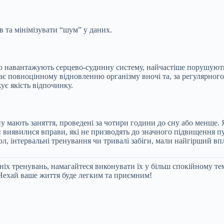
та мінімізувати “шум” у даних.
ивно навантажують серцево-судинну систему, найчастіше порушую
ажає повноцінному відновленню організму вночі та, за регулярно
ує якість відпочинку.
у мають заняття, проведені за чотири години до сну або менше.
 виявилися вправи, які не призводять до значного підвищення пу
бол, інтервальні тренування чи тривалі забіги, мали найгірший вп
х тренувань, намагайтеся виконувати їх у більш спокійному тем
Нехай ваше життя буде легким та приємним!