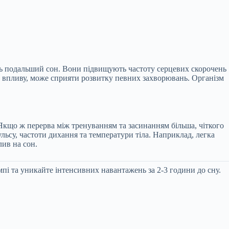
ть подальший сон. Вони підвищують частоту серцевих скорочень
го впливу, може сприяти розвитку певних захворювань. Організм
 Якщо ж перерва між тренуванням та засинанням більша, чіткого
льсу, частоти дихання та температури тіла. Наприклад, легка
лив на сон.
пі та уникайте інтенсивних навантажень за 2-3 години до сну.