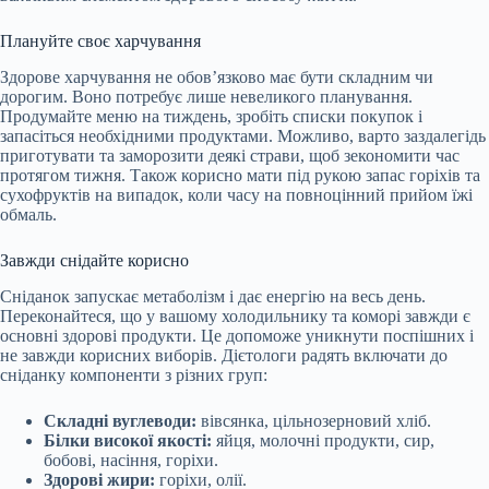
Плануйте своє харчування
Здорове харчування не обов’язково має бути складним чи
дорогим. Воно потребує лише невеликого планування.
Продумайте меню на тиждень, зробіть списки покупок і
запасіться необхідними продуктами. Можливо, варто заздалегідь
приготувати та заморозити деякі страви, щоб зекономити час
протягом тижня. Також корисно мати під рукою запас горіхів та
сухофруктів на випадок, коли часу на повноцінний прийом їжі
обмаль.
Завжди снідайте корисно
Сніданок запускає метаболізм і дає енергію на весь день.
Переконайтеся, що у вашому холодильнику та коморі завжди є
основні здорові продукти. Це допоможе уникнути поспішних і
не завжди корисних виборів. Дієтологи радять включати до
сніданку компоненти з різних груп:
Складні вуглеводи:
вівсянка, цільнозерновий хліб.
Білки високої якості:
яйця, молочні продукти, сир,
бобові, насіння, горіхи.
Здорові жири:
горіхи, олії.