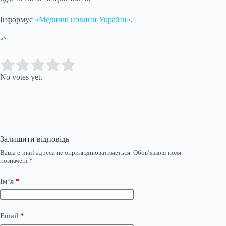
Інформує
«Медичні новини України»
.
“`
Submit Rating
Rate this item:
No votes yet.
Залишити відповідь
Ваша e-mail адреса не оприлюднюватиметься.
Обов’язкові поля
позначені
*
Ім’я
*
Email
*