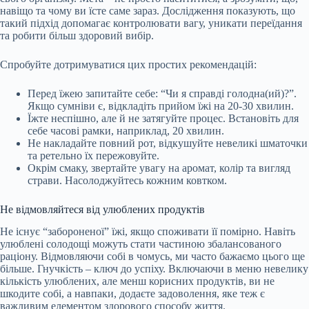
навіщо та чому ви їсте саме зараз. Дослідження показують, що
такий підхід допомагає контролювати вагу, уникати переїдання
та робити більш здоровий вибір.
Спробуйте дотримуватися цих простих рекомендацій:
Перед їжею запитайте себе: “Чи я справді голодна(ий)?”.
Якщо сумніви є, відкладіть прийом їжі на 20-30 хвилин.
Їжте неспішно, але й не затягуйте процес. Встановіть для
себе часові рамки, наприклад, 20 хвилин.
Не накладайте повний рот, відкушуйте невеликі шматочки
та ретельно їх пережовуйте.
Окрім смаку, звертайте увагу на аромат, колір та вигляд
страви. Насолоджуйтесь кожним ковтком.
Не відмовляйтеся від улюблених продуктів
Не існує “забороненої” їжі, якщо споживати її помірно. Навіть
улюблені солодощі можуть стати частиною збалансованого
раціону. Відмовляючи собі в чомусь, ми часто бажаємо цього ще
більше. Гнучкість – ключ до успіху. Включаючи в меню невелику
кількість улюблених, але менш корисних продуктів, ви не
шкодите собі, а навпаки, додаєте задоволення, яке теж є
важливим елементом здорового способу життя.