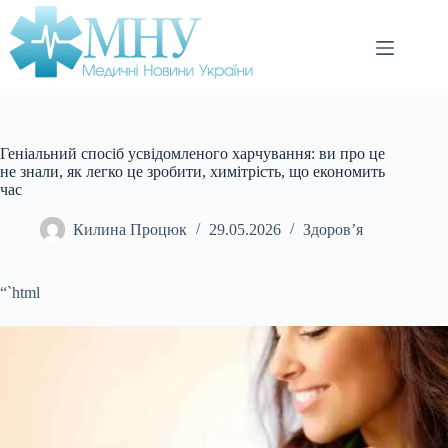
Перейти
до
вмісту
Геніальний спосіб усвідомленого харчування: ви про це
не знали, як легко це зробити, химітрість, що економить
час
Килина Процюк
29.05.2026
Здоров’я
“`html