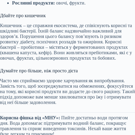
Рослинні продукти:
овочі, фрукти.
Дбайте про кишечник
Кишечник – це справжня екосистема, де співіснують корисні та
шкідливі бактерії. Їхній баланс надзвичайно важливий для
здоров’я. Порушення цього балансу пов’язують із ризиком
розвитку діабету, психічних розладів та ожиріння. Корисні
бактерії – пробіотики – містяться у ферментованих продуктах
(квашена капуста, кефір). Вони живляться пребіотиками, які є у
овочах, фруктах, цільнозернових продуктах та бобових.
Думайте про більше, ніж просто дієта
Часто ми сприймаємо здорове харчування як випробування.
Замість того, щоб зосереджуватися на обмеженнях, фокусуйтеся
на тому, які корисні продукти ви додаєте до свого раціону. Такий
підхід допоможе вам менше хвилюватися про їжу і отримувати
від неї більше задоволення.
Корисна фішка від «МНУ»:
Пийте достатньо води протягом
дня. Вода допомагає підтримувати водний баланс, покращує
травлення та сприяє виведенню токсинів. Нехай ваше життя
буде легким та приємним!