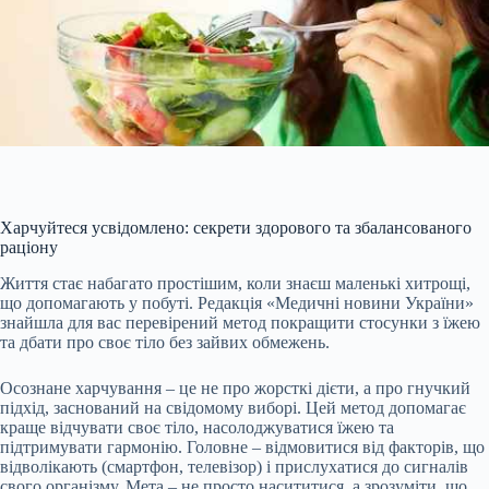
Харчуйтеся усвідомлено: секрети здорового та збалансованого
раціону
Життя стає набагато простішим, коли знаєш маленькі хитрощі,
що допомагають у побуті. Редакція «Медичні новини України»
знайшла для вас перевірений метод покращити стосунки з їжею
та дбати про своє тіло без зайвих обмежень.
Осознане харчування – це не про жорсткі дієти, а про гнучкий
підхід, заснований на свідомому виборі. Цей метод допомагає
краще відчувати своє тіло, насолоджуватися їжею та
підтримувати гармонію.
Головне – відмовитися від факторів, що
відволікають (смартфон, телевізор) і прислухатися до сигналів
свого організму. Мета – не просто насититися, а зрозуміти, що,