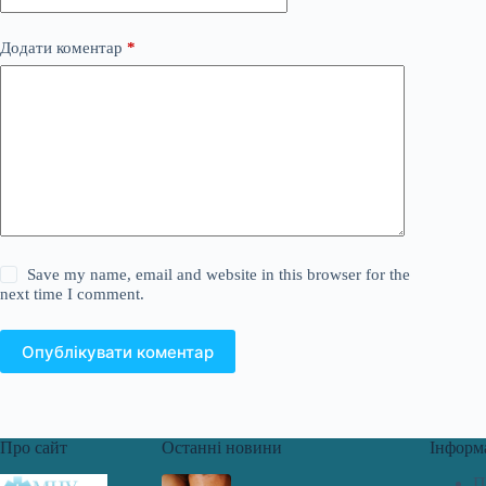
Додати коментар
*
Save my name, email and website in this browser for the
next time I comment.
Опублікувати коментар
Про сайт
Останні новини
Інформ
П