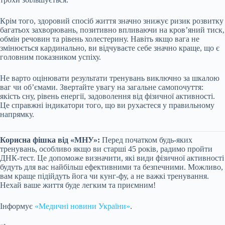
Крім того, здоровий спосіб життя значно знижує ризик розвитку
багатьох захворювань, позитивно впливаючи на кров’яний тиск,
обмін речовин та рівень холестерину. Навіть якщо вага не
змінюється кардинально, ви відчуваєте себе значно краще, що є
головним показником успіху.
Не варто оцінювати результати тренувань виключно за шкалою
ваг чи об’ємами. Звертайте увагу на загальне самопочуття:
якість сну, рівень енергії, задоволення від фізичної активності.
Це справжні індикатори того, що ви рухаєтеся у правильному
напрямку.
Корисна фішка від «МНУ»:
Перед початком будь-яких
тренувань, особливо якщо ви старші 45 років, радимо пройти
ДНК-тест. Це допоможе визначити, які види фізичної активності
будуть для вас найбільш ефективними та безпечними. Можливо,
вам краще підійдуть йога чи кунг-фу, а не важкі тренування.
Нехай ваше життя буде легким та приємним!
Інформує
«Медичні новини України»
.