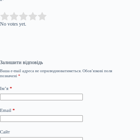
“`
Submit Rating
Rate this item:
No votes yet.
Залишити відповідь
Ваша e-mail адреса не оприлюднюватиметься.
Обов’язкові поля
позначені
*
Ім’я
*
Email
*
Сайт