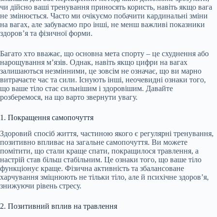
чи дійсно ваші тренування приносять користь, навіть якщо вага
не змінюється. Часто ми очікуємо побачити кардинальні зміни
на вагах, але забуваємо про інші, не менш важливі показники
здоров’я та фізичної форми.
Багато хто вважає, що основна мета спорту – це схуднення
або
нарощування м’язів. Однак, навіть якщо цифри на вагах
залишаються незмінними, це зовсім не означає, що ви марно
витрачаєте час та сили. Існують інші, неочевидні ознаки того,
що ваше тіло стає сильнішим і здоровішим. Давайте
розберемося, на що варто звернути увагу.
1. Покращення самопочуття
Здоровий спосіб життя, частиною якого є регулярні тренування,
позитивно впливає на загальне самопочуття. Ви можете
помітити, що стали краще спати, покращилося травлення, а
настрій став більш стабільним. Це ознаки того, що ваше тіло
функціонує краще. Фізична активність та збалансоване
харчування зміцнюють не тільки тіло, але й психічне здоров’я,
знижуючи рівень стресу.
2. Позитивний вплив на травлення