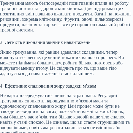
Тренування мають безпосередній позитивний вплив на роботу
травної системи та здоров’я кишківника. Для підтримки цих
позитивних змін важливо вживати продукти, багаті на поживні
речовини, зокрема клітковину. Фрукти, овочі, цільнозернові
продукти, насіння та горіхи – все це сприяє оптимальній роботі
травної системи.
3. Легкість виконання звичних навантажень
Якщо тренування, які раніше здавалися складними, тепер
виконуються легше, це явний показник вашого прогресу. Ви
можете піднімати більшу вагу, робити більше повторень або
відчувати меншу втому. Це свідчить про те, що ваше тіло
адаптується до навантажень і стає сильнішим.
4. Ефективне спалювання жиру завдяки м’язам
Не варто зосереджуватися лише на втраті ваги. Регулярні
тренування сприяють нарощуванню м’язової маси та
одночасному спалюванню жиру. Цей процес може бути не
завжди очевидним на вагах, адже м’язи важчі за жир. Однак,
чим більше у вас м’язів, тим більше калорій ваше тіло спалює
навіть у стані спокою. Це означає, що ви стаєте стрункішими та
здоровішими, навіть якщо вага залишається незмінною або
трохи збільшується.