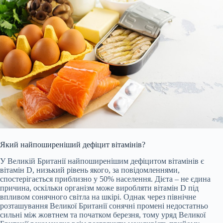
Який найпоширеніший дефіцит вітамінів?
У Великій Британії найпоширенішим дефіцитом вітамінів є
вітамін D, низький рівень якого, за повідомленнями,
спостерігається приблизно у 50% населення. Дієта – не єдина
причина, оскільки організм може виробляти вітамін D під
впливом сонячного світла на шкірі. Однак через північне
розташування Великої Британії сонячні промені недостатньо
сильні між жовтнем та початком березня, тому уряд Великої