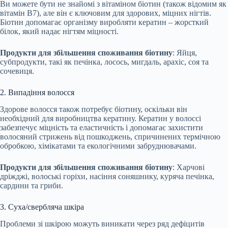
Ви можете бути не знайомі з вітаміном біотин (також відомим як
вітамін B7), але він є ключовим для здорових, міцних нігтів.
Біотин допомагає організму виробляти кератин – жорсткий
білок, який надає нігтям міцності.
Продукти для збільшення споживання біотину
: Яйця,
субпродукти, такі як печінка, лосось, мигдаль, арахіс, соя та
сочевиця.
2. Випадіння волосся
Здорове волосся також потребує біотину, оскільки він
необхідний для виробництва кератину. Кератин у волоссі
забезпечує міцність та еластичність і допомагає захистити
волосяний стрижень від пошкоджень, спричинених термічною
обробкою, хімікатами та екологічними забруднювачами.
Продукти для збільшення споживання біотину
: Харчові
дріжджі, волоські горіхи, насіння соняшнику, куряча печінка,
сардини та гриби.
3. Суха/свербляча шкіра
Проблеми зі шкірою можуть виникати через ряд дефіцитів