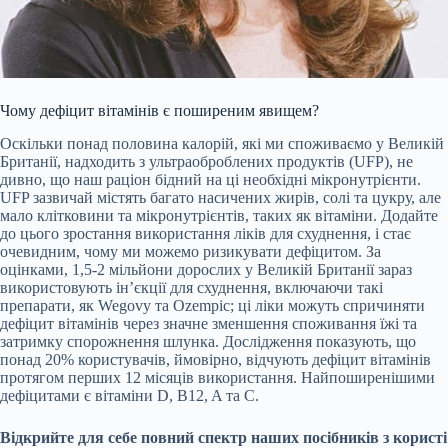
Чому дефіцит вітамінів є поширеним явищем?
Оскільки понад половина калорій, які ми споживаємо у Великій
Британії, надходить з ультраоброблених продуктів (UFP), не
дивно, що наш раціон бідний на ці необхідні мікронутрієнти.
UFP зазвичай містять багато насичених жирів, солі та цукру, але
мало клітковини та мікронутрієнтів, таких як вітаміни. Додайте
до цього зростання використання ліків для схуднення, і стає
очевидним, чому ми можемо ризикувати дефіцитом. За
оцінками, 1,5-2 мільйони дорослих у Великій Британії зараз
використовують ін’єкції для схуднення, включаючи такі
препарати, як Wegovy та Ozempic; ці ліки можуть спричиняти
дефіцит вітамінів через значне зменшення споживання їжі та
затримку спорожнення шлунка. Дослідження показують, що
понад 20% користувачів, ймовірно, відчують дефіцит вітамінів
протягом перших 12 місяців використання. Найпоширенішими
дефіцитами є вітаміни D, B12, A та C.
Відкрийте для себе повний спектр наших посібників з користі