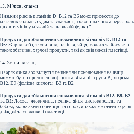
13. М’язові спазми
Низький рівень вітамінів D, B12 та B6 може призвести до
м’язових спазмів, судом та слабкості, головним чином через роль
цих вітамінів у м’язовій та нервовій функції.
Продукти для збільшення споживання вітамінів D, B12 та
B6
: Жирна риба, яловичина, печінка, яйця, молоко та йогурт, а
також збагачені харчові продукти, такі як сніданкові пластівці.
14. Зміни на язиці
Набряк язика або відчуття печіння чи поколювання на язиці
можуть бути спричинені дефіцитом вітамінів групи B, зокрема
B12, B9 (фолієва кислота), B3 та B2.
Продукти для збільшення споживання вітамінів B12, B9, B3
та B2
: Лосось, яловичина, печінка, яйця, листова зелень та
бобові, включаючи сочевицю та горох, а також збагачені харчові
дріжджі та сніданкові пластівці.