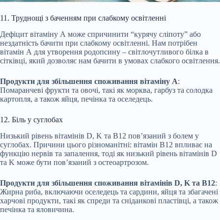
11. Труднощі з баченням при слабкому освітленні
Дефіцит вітаміну А може спричинити “курячу сліпоту” або
нездатність бачити при слабкому освітленні. Нам потрібен
вітамін А для утворення родопсину – світлочутливого білка в
сітківці, який дозволяє нам бачити в умовах слабкого освітлення.
Продукти для збільшення споживання вітаміну A
:
Помаранчеві фрукти та овочі, такі як морква, гарбуз та солодка
картопля, а також яйця, печінка та оселедець.
12. Біль у суглобах
Низький рівень вітамінів D, K та B12 пов’язаний з болем у
суглобах. Причини цього різноманітні: вітамін B12 впливає на
функцію нервів та запалення, тоді як низький рівень вітамінів D
та K може бути пов’язаний з остеоартрозом.
Продукти для збільшення споживання вітамінів D, K та B12
:
Жирна риба, включаючи оселедець та сардини, яйця та збагачені
харчові продукти, такі як спреди та сніданкові пластівці, а також
печінка та яловичина.