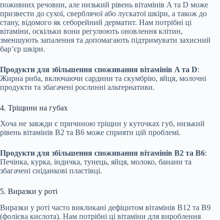
поживних речовин, але низький рівень вітамінів A та D може
призвести до сухої, сверблячої або лускатої шкіри, а також до
стану, відомого як себорейний дерматит. Нам потрібні ці
вітаміни, оскільки вони регулюють оновлення клітин,
зменшують запалення та допомагають підтримувати захисний
бар’єр шкіри.
Продукти для збільшення споживання вітамінів A та D
:
Жирна риба, включаючи сардини та скумбрію, яйця, молочні
продукти та збагачені рослинні альтернативи.
4. Тріщини на губах
Хоча не завжди є причиною тріщин у куточках губ, низький
рівень вітамінів B2 та B6 може сприяти цій проблемі.
Продукти для збільшення споживання вітамінів B2 та B6
:
Печінка, курка, індичка, тунець, яйця, молоко, банани та
збагачені сніданкові пластівці.
5. Виразки у роті
Виразки у роті часто викликані дефіцитом вітамінів B12 та B9
(фолієва кислота). Нам потрібні ці вітаміни для вироблення