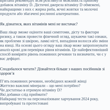
Британії рекомендує всім розглянути можливість прийому
добавок вітаміну D. Дієтичні джерела вітаміну D обмежені,
найкращими з них є жирна риба, яєчні жовтки та молочні
продукти або збагачені рослинні альтернативи.
Як дізнатися, яких вітамінів мені не вистачає?
Ваш лікар зможе оцінити ваші симптоми, дієту та фактори
ризику, а також провести фізичний огляд, шукаючи такі ознаки,
як проблеми зі шкірою, ламкі нігті, випадіння волосся або зміни
на язиці. На основі цього огляду ваш лікар може запропонувати
аналіз крові для перевірки рівня вітамінів. Це найефективніший
спосіб виміряти рівень поживних речовин та визначити, чи є у
вас дефіцит.
Сподобалося читати? Дізнайтеся більше з наших посібників зі
здоров’я
П’ять поживних речовин, необхідних кожній жінці
Життєво важливі мінерали – що мені потрібно?
Чи достатньо я отримую вітаміну D?
Які добавки слід приймати?
Найкращі тести на персоналізоване харчування 2024 року,
випробувані та протестовані