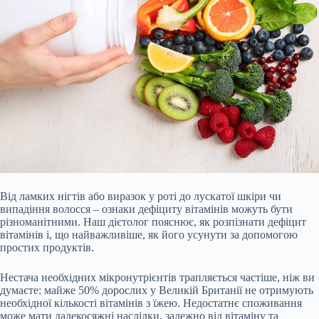
Від ламких нігтів або виразок у роті до лускатої шкіри чи
випадіння волосся – ознаки дефіциту вітамінів можуть бути
різноманітними. Наш дієтолог пояснює, як розпізнати дефіцит
вітамінів і, що найважливіше, як його усунути за допомогою
простих продуктів.
Нестача необхідних мікронутрієнтів трапляється частіше, ніж ви
думаєте: майже 50% дорослих у Великій Британії не отримують
необхідної кількості вітамінів з їжею. Недостатнє споживання
може мати далекосяжні наслідки, залежно від вітаміну та