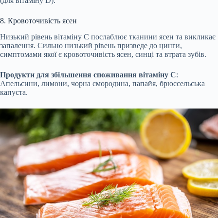
(для вітаміну D).
8. Кровоточивість ясен
Низький рівень вітаміну C послаблює тканини ясен та викликає
запалення. Сильно низький рівень призведе до цинги,
симптомами якої є кровоточивість ясен, синці та втрата зубів.
Продукти для збільшення споживання вітаміну C
:
Апельсини, лимони, чорна смородина, папайя, брюссельська
капуста.