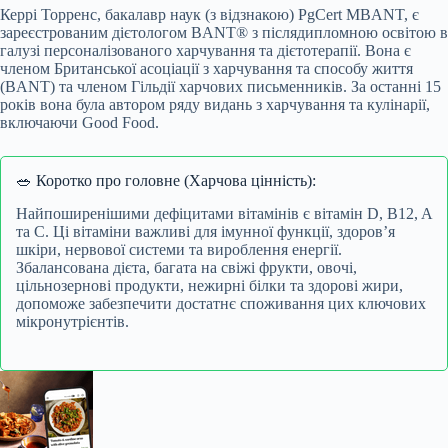
Керрі Торренс, бакалавр наук (з відзнакою) PgCert MBANT, є
зареєстрованим дієтологом BANT® з післядипломною освітою в
галузі персоналізованого харчування та дієтотерапії. Вона є
членом Британської асоціації з харчування та способу життя
(BANT) та членом Гільдії харчових письменників. За останні 15
років вона була автором ряду видань з харчування та кулінарії,
включаючи Good Food.
🥗 Коротко про головне (Харчова цінність):
Найпоширенішими дефіцитами вітамінів є вітамін D, B12, A
та C. Ці вітаміни важливі для імунної функції, здоров’я
шкіри, нервової системи та вироблення енергії.
Збалансована дієта, багата на свіжі фрукти, овочі,
цільнозернові продукти, нежирні білки та здорові жири,
допоможе забезпечити достатнє споживання цих ключових
мікронутрієнтів.