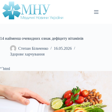
Перейти
до
вмісту
14 найменш очевидних ознак дефіциту вітамінів
Степан Більченко
16.05.2026
Здорове харчування
“`html