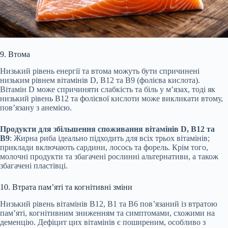
9. Втома
Низький рівень енергії та втома можуть бути спричинені
низьким рівнем вітамінів D, B12 та B9 (фолієва кислота).
Вітамін D може спричиняти слабкість та біль у м’язах, тоді як
низький рівень B12 та фолієвої кислоти може викликати втому,
пов’язану з анемією.
Продукти для збільшення споживання вітамінів D, B12 та
B9
: Жирна риба ідеально підходить для всіх трьох вітамінів;
приклади включають сардини, лосось та форель. Крім того,
молочні продукти та збагачені рослинні альтернативи, а також
збагачені пластівці.
10. Втрата пам’яті та когнітивні зміни
Низький рівень вітамінів B12, B1 та B6 пов’язаний із втратою
пам’яті, когнітивним зниженням та симптомами, схожими на
деменцію. Дефіцит цих вітамінів є поширеним, особливо з