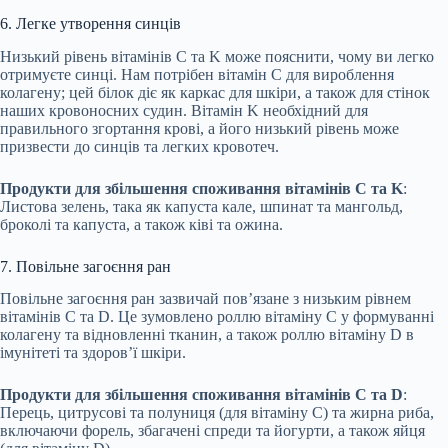
6. Легке утворення синців
Низький рівень вітамінів C та K може пояснити, чому ви легко
отримуєте синці. Нам потрібен вітамін C для вироблення
колагену; цей білок діє як каркас для шкіри, а також для стінок
наших кровоносних судин. Вітамін K необхідний для
правильного згортання крові, а його низький рівень може
призвести до синців та легких кровотеч.
Продукти для збільшення споживання вітамінів C та K
:
Листова зелень, така як капуста кале, шпинат та мангольд,
броколі та капуста, а також ківі та ожина.
7. Повільне загоєння ран
Повільне загоєння ран зазвичай пов’язане з низьким рівнем
вітамінів C та D. Це зумовлено роллю вітаміну C у формуванні
колагену та відновленні тканин, а також роллю вітаміну D в
імунітеті та здоров’ї шкіри.
Продукти для збільшення споживання вітамінів C та D
:
Перець, цитрусові та полуниця (для вітаміну C) та жирна риба,
включаючи форель, збагачені спреди та йогурти, а також яйця