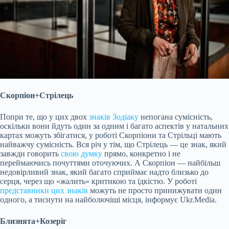
Скорпіон+Стрілець
Попри те, що у цих двох
знаків Зодіаку
непогана сумісність,
оскільки вони йдуть один за одним і багато аспектів у натальних
картах можуть збігатися, у роботі Скорпіони та Стрільці мають
найважчу сумісність. Вся річ у тім, що Стрілець — це знак, який
завжди говорить
свою думку
прямо, конкретно і не
переймаючись почуттями оточуючих. А Скорпіон — найбільш
недовірливий знак, який багато сприймає надто близько до
серця, через що «жалить» критикою та їдкістю. У роботі
представники цих знаків
можуть не просто принижувати один
одного, а тиснути на найболючіші місця, інформує Ukr.Media.
Близнята+Козеріг