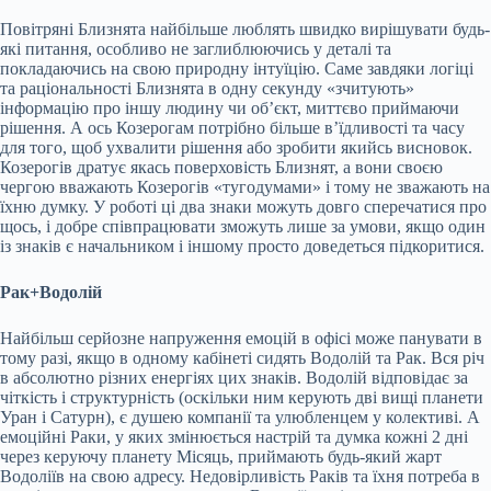
Повітряні Близнята найбільше люблять швидко вирішувати будь-
які питання, особливо не заглиблюючись у деталі та
покладаючись на свою природну інтуїцію. Саме завдяки логіці
та раціональності Близнята в одну секунду «зчитують»
інформацію про іншу людину чи об’єкт, миттєво приймаючи
рішення. А ось Козерогам потрібно більше в’їдливості та часу
для того, щоб ухвалити рішення або зробити якийсь висновок.
Козерогів дратує якась поверховість Близнят, а вони своєю
чергою вважають Козерогів «тугодумами» і тому не зважають на
їхню думку. У роботі ці два знаки можуть довго сперечатися про
щось, і добре співпрацювати зможуть лише за умови, якщо один
із знаків є начальником і іншому просто доведеться підкоритися.
Рак+Водолій
Найбільш серйозне напруження емоцій в офісі може панувати в
тому разі, якщо в одному кабінеті сидять Водолій та Рак. Вся річ
в абсолютно різних енергіях цих знаків. Водолій відповідає за
чіткість і структурність (оскільки ним керують дві вищі планети
Уран і Сатурн), є душею компанії та улюбленцем у колективі. А
емоційні Раки, у яких змінюється настрій та думка кожні 2 дні
через керуючу планету Місяць, приймають будь-який жарт
Водоліїв на свою адресу. Недовірливість Раків та їхня потреба в