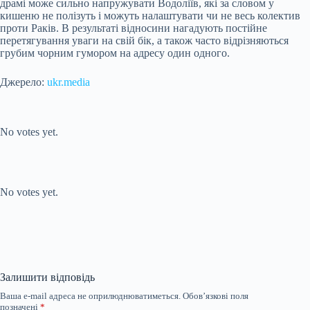
драмі може сильно напружувати Водоліїв, які за словом у
кишеню не полізуть і можуть налаштувати чи не весь колектив
проти Раків. В результаті відносини нагадують постійне
перетягування уваги на свій бік, а також часто відрізняються
грубим чорним гумором на адресу один одного.
Джерело:
ukr.media
Submit Rating
Rate this item:
No votes yet.
Submit Rating
Rate this item:
No votes yet.
Залишити відповідь
Ваша e-mail адреса не оприлюднюватиметься.
Обов’язкові поля
позначені
*