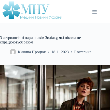
Перейти
до
вмісту
3 астрологічні пари знаків Зодіаку, які ніколи не
спрацюються разом
Килина Процюк
18.11.2023
Езотерика