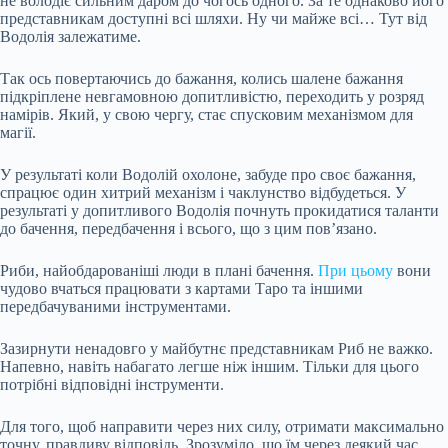
не володіє сильним даром до чогось одного. За те однаково його
представникам доступні всі шляхи. Ну чи майже всі… Тут від
Водолія залежатиме.
Так ось повертаючись до бажання, колись шалене бажання
підкріплене невгамовною допитливістю, переходить у розряд
намірів. Який, у свою чергу, стає спусковим механізмом для
магії.
У результаті коли Водолій охолоне, забуде про своє бажання,
спрацює один хитрий механізм і чаклунство відбудеться. У
результаті у допитливого Водолія почнуть прокидатися таланти
до бачення, передбачення і всього, що з цим пов’язано.
Риби, найобдарованіші люди в плані бачення.
При цьому
вони
чудово вчаться працювати з картами Таро та іншими
передбачуваними інструментами.
Зазирнути ненадовго у майбутнє представникам Риб не важко.
Напевно, навіть набагато легше ніж іншим. Тільки для цього
потрібні відповідні інструменти.
Для того, щоб направити через них силу, отримати максимально
точну, правдиву відповідь. Зрозуміло, що їм через деякий час