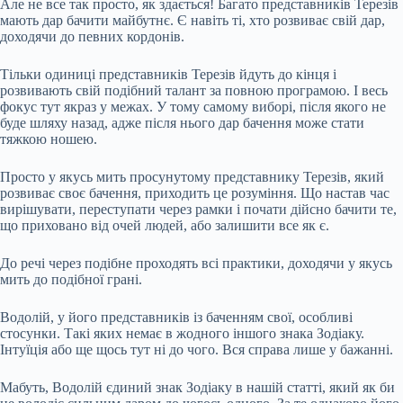
Але не все так просто, як здається! Багато представників Терезів
мають дар бачити майбутнє. Є навіть ті, хто розвиває свій дар,
доходячи до певних кордонів.
Тільки одиниці представників Терезів йдуть до кінця і
розвивають свій подібний талант за повною програмою. І весь
фокус тут якраз у межах. У тому самому виборі, після якого не
буде шляху назад, адже після нього дар бачення може стати
тяжкою ношею.
Просто у якусь мить просунутому представнику Терезів, який
розвиває своє бачення, приходить це розуміння. Що настав час
вирішувати, переступати через рамки і почати дійсно бачити те,
що приховано від очей людей, або залишити все як є.
До речі через подібне проходять всі практики, доходячи у якусь
мить до подібної грані.
Водолій, у його представників із баченням свої, особливі
стосунки. Такі яких немає в жодного іншого знака Зодіаку.
Інтуїція або ще щось тут ні до чого. Вся справа лише у бажанні.
Мабуть, Водолій єдиний знак Зодіаку в нашій статті, який як би