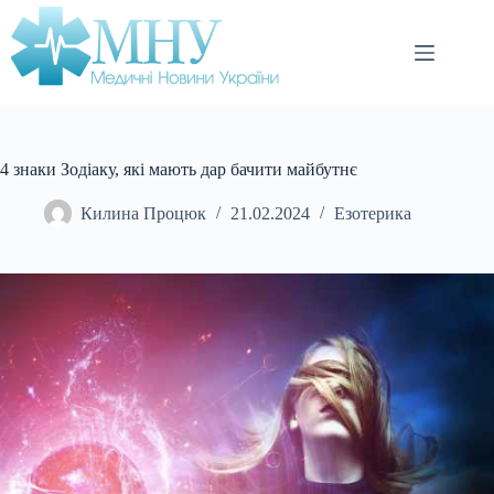
Перейти
до
вмісту
4 знаки Зодіаку, які мають дар бачити майбутнє
Килина Процюк
21.02.2024
Езотерика