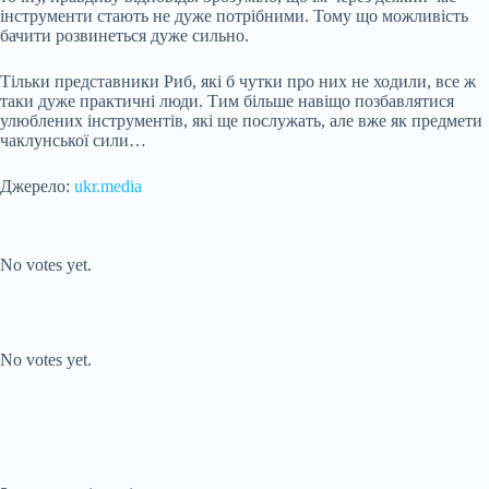
інструменти стають не дуже потрібними. Тому що можливість
бачити розвинеться дуже сильно.
Тільки представники Риб, які б чутки про них не ходили, все ж
таки дуже практичні люди. Тим більше навіщо позбавлятися
улюблених інструментів, які ще послужать, але вже як предмети
чаклунської сили…
Джерело:
ukr.media
Submit Rating
Rate this item:
No votes yet.
Submit Rating
Rate this item:
No votes yet.