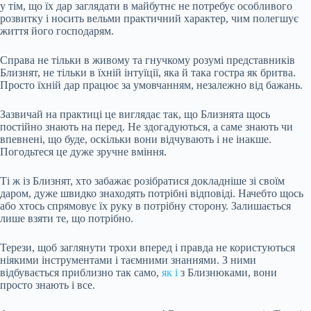
у тім, що їх дар заглядати в майбутнє не потребує особливого
розвитку і носить вельми практичний характер, чим полегшує
життя його господарям.
Справа не тільки в живому та гнучкому розумі представників
Близнят, не тільки в їхній інтуїції, яка й така гостра як бритва.
Просто їхній дар працює за умовчанням, незалежно від бажань.
Зазвичай на практиці це виглядає так, що Близнята щось
постійно знають на перед. Не здогадуються, а саме знають чи
впевнені, що буде, оскільки вони відчувають і не інакше.
Погодьтеся це дуже зручне вміння.
Ті ж із Близнят, хто забажає розібратися докладніше зі своїм
даром, дуже швидко знаходять потрібні відповіді. Начебто щось
або хтось спрямовує їх руку в потрібну сторону. Залишається
лише взяти те, що потрібно.
Терези, щоб заглянути трохи вперед і правда не користуються
ніякими інструментами і таємними знаннями. З ними
відбувається приблизно так само,
як і
з Близнюками, вони
просто знають і все.