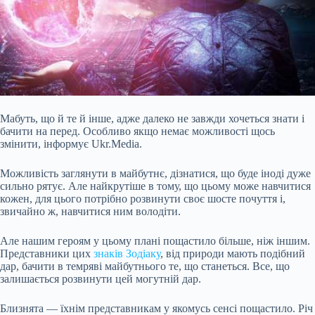
Мабуть, що й те й інше, адже далеко не завжди хочеться знати і
бачити на перед. Особливо якщо немає можливості щось
змінити, інформує Ukr.Media.
Можливість заглянути в майбутнє, дізнатися, що буде іноді дуже
сильно рятує. Але найкрутіше в тому, що цьому може навчитися
кожен, для цього потрібно розвинути своє шосте почуття і,
звичайно ж, навчитися ним володіти.
Але нашим героям у цьому плані пощастило більше, ніж іншим.
Представники цих
знаків Зодіаку
, від природи мають подібний
дар, бачити в
темряві майбутнього те, що станеться. Все, що
залишається розвинути цей могутній дар.
Близнята — їхнім представникам у якомусь сенсі пощастило. Річ