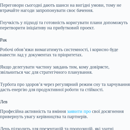
Переговори сьогодні дають шанси на вигідні умови, тому не
втрачайте нагоди запропонувати своє бачення.
Гнучкість у підході та готовність коригувати плани допоможуть
перетворити ініціативу на прибутковий проект.
Рак
Робочі обов’язки вимагатимуть системності, і корисно буде
навести лад у документах та пріоритетах.
Якщо делегувати частину завдань тим, кому довіряєте,
звільниться час для стратегічного планування.
Турбота про здоров’я через регулярний режим сну та харчування
дасть енергію для продуктивної роботи та стійкості.
Лев
Професійна активність та вміння
заявити про
свої досягнення
привернуть увагу керівництва та партнерів.
День підходить для презентацій та пропозицій, які здатні