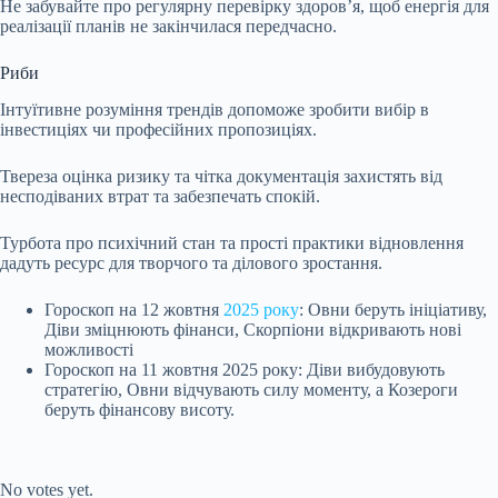
Не забувайте про регулярну перевірку здоров’я, щоб енергія для
реалізації планів не закінчилася передчасно.
Риби
Інтуїтивне розуміння трендів допоможе зробити вибір в
інвестиціях чи професійних пропозиціях.
Твереза оцінка ризику та чітка документація захистять від
несподіваних втрат та забезпечать спокій.
Турбота про психічний стан та прості практики відновлення
дадуть ресурс для творчого та ділового зростання.
Гороскоп на 12 жовтня
2025 року
: Овни беруть ініціативу,
Діви зміцнюють фінанси, Скорпіони відкривають нові
можливості
Гороскоп на 11 жовтня 2025 року: Діви вибудовують
стратегію, Овни відчувають силу моменту, а Козероги
беруть фінансову висоту.
Submit Rating
Rate this item:
No votes yet.