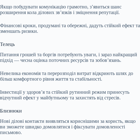
Якщо побудувати комунікацію грамотно, з’явиться шанс
розширення кола ділових зв’язків і зміцнення репутації.
Фінансові кроки, продумані та обережні, дадуть стійкий ефект та
зменшать ризики.
Телець
Питання грошей та боргів потребують уваги, і зараз найкращий
підхід — чесна оцінка поточних ресурсів та зобов’язань.
Невелика економія та перерозподіл витрат відкриють шлях до
більш комфортного рівня життя та стабільності.
Інвестиції у здоров’я та стійкий рутинний режим принесуть
відчутний ефект у майбутньому та захистять від стресів.
Близнюки
Нові ділові контакти виявляться кориснішими за користь, якщо
ви зможете швидко домовлятися і фіксувати домовленості
письмово.