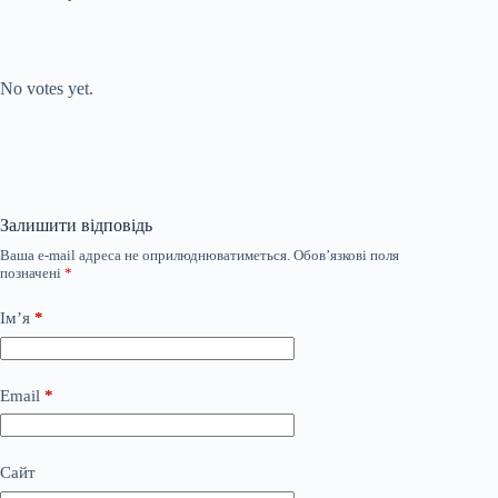
Submit Rating
Rate this item:
No votes yet.
Залишити відповідь
Ваша e-mail адреса не оприлюднюватиметься.
Обов’язкові поля
позначені
*
Ім’я
*
Email
*
Сайт