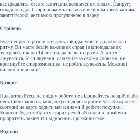
вас цікавлять, ставте запитання досвідченим людям. Напругу
складного дня Скорпіонам можна зняти вечірнім тренуванням,
заняттям хобі, активною прогулянкою в парку.
Стрілець
Буде непросто розпочати день, швидко увійти до робочого
ритму. Ви маєте безліч важливих справ і відповідальних
зустрічей, так що 14 листопада не варто розслаблятися і
лінуватися. У спілкуванні слідкуйте за своїми словами, не
критикуйте співрозмовника, не робіть зауважень. Можливі
вигідні пропозиції.
Козоріг
Налаштовуйтесь на плідну роботу, не відривайтесь на дрібні або
непотрібні заняття, заощаджуйте дорогоцінний час. Козорогам
сьогодні не варто ходити магазинами й робити покупки.
Корисно буде позбутися старих речей або планів, поміняти
пріоритети, закінчити відносини, що зжили себе.
Водолій