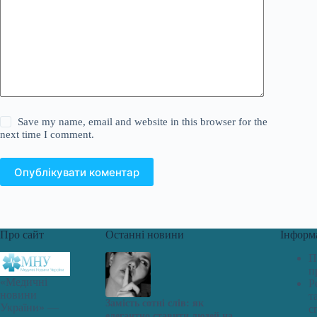
Save my name, email and website in this browser for the
next time I comment.
Опублікувати коментар
Про сайт
Останні новини
Інформ
П
п
«Медичні
Р
новини
т
Замість сотні слів: як
України» —
с
елегантно ставити людей на