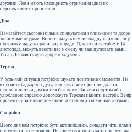
друзями. Леви мають ймовірність отримання цікавих
перспективних пропозицій.
Діва
Намагайтеся сьогодні більше спілкуватися з близькими та добре
знайомими людьми. Вони нададуть вам необхідну психологічну
підтримку, дадуть правильну пораду. Ті, кого ви зустрінете 14
листопада, можуть ввести вас в оману чи маніпулювати вами.
Усі дії Дів мають бути добре продумані.
Терези
У будь-якій ситуації потрібно шукати позитивних моментів. Не
втрачайте бадьорості духу, тоді вам стане простіше долати
неприємності та домагатися бажаного. Заняття спортом або
улюбленою справою допоможуть Терезам підняти настрій. Вечір
проведіть у затишній домашній обстановці з коханими людьми.
Скорпіон
Цього дня вам потрібно бути активнішими, складати чіткі плани
й починати їх реалізацію. Не соромтеся запитувати про речі, які