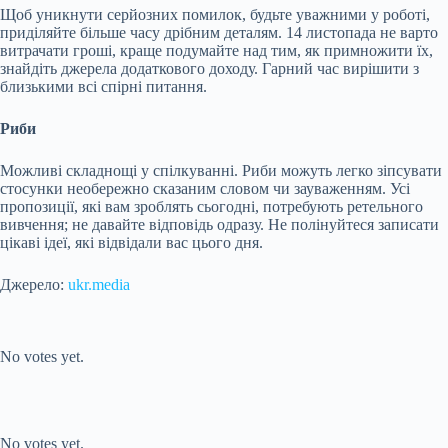
Щоб уникнути серйозних помилок, будьте уважними у роботі,
приділяйте більше часу дрібним деталям. 14 листопада не варто
витрачати гроші, краще подумайте над тим, як примножити їх,
знайдіть джерела додаткового доходу. Гарний час вирішити з
близькими всі спірні питання.
Риби
Можливі складнощі у спілкуванні. Риби можуть легко зіпсувати
стосунки необережно сказаним словом чи зауваженням. Усі
пропозиції, які вам зроблять сьогодні, потребують ретельного
вивчення; не давайте відповідь одразу. Не полінуйтеся записати
цікаві ідеї, які відвідали вас цього дня.
Джерело:
ukr.media
Submit Rating
Rate this item:
No votes yet.
Submit Rating
Rate this item:
No votes yet.