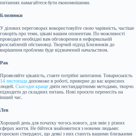
питаннях намагайтеся бути економнішими.
Близнюки
У ділових переговорах використовуйте свою чарівність, частіше
говоріть про теми, цікаві вашим опонентам. По можливості
проводьте необхідні вам обговорення в неформальній
розслабленій обстановці. Творчий підхід Близнюків до
вирішення проблеми буде відзначений начальством.
Рак
Проявляйте цікавість, ставте потрібні запитання. Товариськість
14 листопада
допоможе в роботі, приверне до вас корисних
людей.
Сьогодні краще
діяти нестандартними методами, творчо
підходити до складних питань. Нові проєкти перенесіть на
інший час.
Лев
Хороший день для початку чогось нового, для змін у різних
сферах життя. Не бійтеся знайомитися з новими людьми:
гороскоп стверджує, що деякі з них стануть вашими близькими