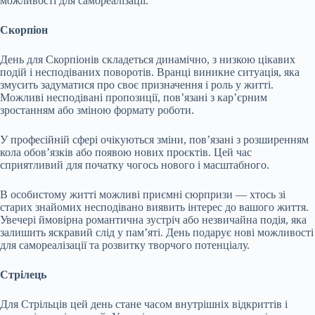
можливості для самореалізації.
Скорпіон
День для Скорпіонів складеться динамічно, з низкою цікавих
подій і несподіваних поворотів. Вранці виникне ситуація, яка
змусить задуматися про своє призначення і роль у житті.
Можливі несподівані пропозиції, пов’язані з кар’єрним
зростанням або зміною формату роботи.
У професійній сфері очікуються зміни, пов’язані з розширенням
кола обов’язків або появою нових проєктів. Цей час
сприятливий для початку чогось нового і масштабного.
В особистому житті можливі приємні сюрпризи — хтось зі
старих знайомих несподівано виявить інтерес до вашого життя.
Увечері ймовірна романтична зустріч або незвичайна подія, яка
залишить яскравий слід у пам’яті. День подарує нові можливості
для самореалізації та розвитку творчого потенціалу.
Стрілець
Для Стрільців цей день стане часом внутрішніх відкриттів і