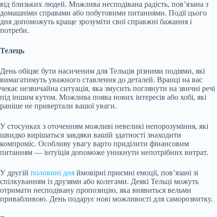
від близьких людей. Можлива несподівана радість, пов’язана з
домашніми справами або побутовими питаннями. Події цього
дня допоможуть краще зрозуміти свої справжні бажання і
потреби.
Телець
День обіцяє бути насиченим для Тельців різними подіями, які
вимагатимуть уважного ставлення до деталей. Вранці на вас
чекає незвичайна ситуація, яка змусить поглянути на звичні речі
під іншим кутом. Можлива поява нових інтересів або хобі, які
раніше не привертали вашої уваги.
У стосунках з оточенням можливі невеликі непорозуміння, які
швидко вирішаться завдяки вашій здатності знаходити
компроміс. Особливу увагу варто приділити фінансовим
питанням — інтуїція допоможе уникнути непотрібних витрат.
У другій
половині дня
ймовірні приємні емоції, пов’язані зі
спілкуванням із друзями або колегами. Деякі Тельці можуть
отримати несподівану пропозицію, яка виявиться вельми
привабливою. День подарує нові можливості для саморозвитку.