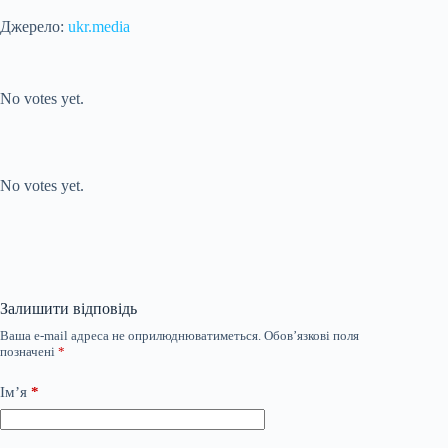
Джерело:
ukr.media
Submit Rating
Rate this item:
No votes yet.
Submit Rating
Rate this item:
No votes yet.
Залишити відповідь
Ваша e-mail адреса не оприлюднюватиметься.
Обов’язкові поля
позначені
*
Ім’я
*