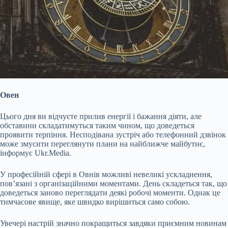
Овен
Цього дня ви відчуєте прилив енергії і бажання діяти, але
обставини складатимуться таким чином, що доведеться
проявити терпіння. Несподівана зустріч або телефонний дзвінок
може змусити переглянути плани на найближче майбутнє,
інформує Ukr.Media.
У професійній сфері в Овнів можливі невеликі ускладнення,
пов’язані з організаційними моментами. День складеться так, що
доведеться заново переглядати деякі робочі моменти. Однак це
тимчасове явище, яке швидко вирішиться само собою.
Увечері
настрій значно покращиться завдяки приємним новинам