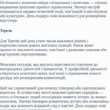
Особливого значення набуде спілкування з колегами — спільне
вирішення проблеми принесе задоволення. Увечері настрій
покращиться завдяки незвичній події, пов’язаній із мистецтвом
або культурою. День подарує нові можливості для розширення
кругозору.
Терези
Для Терезів цей день стане часом важливих рішень і
переосмислення деяких життєвих позицій. Ранок може
принести хвилюючі новини, пов’язані з далекими планами або
кар’єрними перспективами.
Можлива ситуація, яка змусить переглянути ставлення до
матеріальних цінностей і пріоритетів. У професійній діяльності
очікуються позитивні зміни, пов’язані з отриманням нового
досвіду або розширенням компетенцій.
Цей час сприятливий для початку співпраці або партнерських
відносин. В особистому житті можливі приємні сюрпризи —
хтось із близьких людей несподівано виявить інтерес до ваших
захоплень. Увечері ймовірна романтична зустріч або незвичайна
подія, яка залишить яскравий слід у пам’яті. День подарує нові