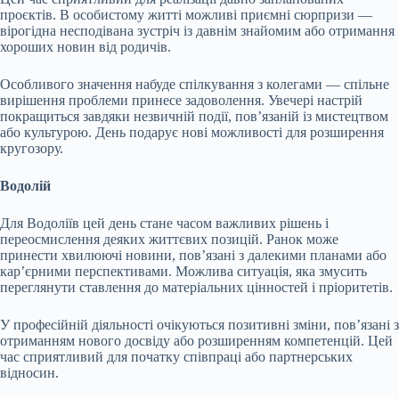
проєктів. В особистому житті можливі приємні сюрпризи —
вірогідна несподівана зустріч із давнім знайомим або отримання
хороших новин від родичів.
Особливого значення набуде спілкування з колегами — спільне
вирішення проблеми принесе задоволення. Увечері настрій
покращиться завдяки незвичній події, пов’язаній із мистецтвом
або культурою. День подарує нові можливості для розширення
кругозору.
Водолій
Для Водоліїв цей день стане часом важливих рішень і
переосмислення деяких життєвих позицій. Ранок може
принести хвилюючі новини, пов’язані з далекими планами або
кар’єрними перспективами. Можлива ситуація, яка змусить
переглянути ставлення до матеріальних цінностей і пріоритетів.
У професійній діяльності очікуються позитивні зміни, пов’язані з
отриманням нового досвіду або розширенням компетенцій. Цей
час сприятливий для початку співпраці або партнерських
відносин.