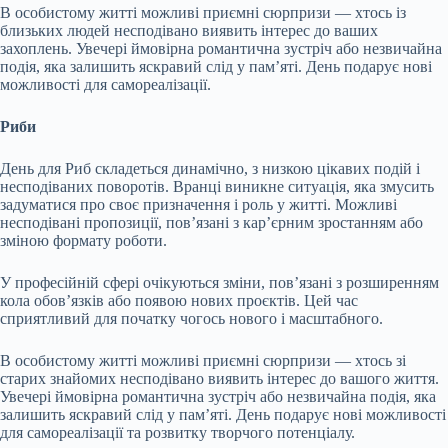
В особистому житті можливі приємні сюрпризи — хтось із
близьких людей несподівано виявить інтерес до ваших
захоплень. Увечері ймовірна романтична зустріч або незвичайна
подія, яка залишить яскравий слід у пам’яті. День подарує нові
можливості для самореалізації.
Риби
День для Риб складеться динамічно, з низкою цікавих подій і
несподіваних поворотів. Вранці виникне ситуація, яка змусить
задуматися про своє призначення і роль у житті. Можливі
несподівані пропозиції, пов’язані з кар’єрним зростанням або
зміною формату роботи.
У професійній сфері очікуються зміни, пов’язані з розширенням
кола обов’язків або появою нових проєктів. Цей час
сприятливий для початку чогось нового і масштабного.
В особистому житті можливі приємні сюрпризи — хтось зі
старих знайомих несподівано виявить інтерес до вашого життя.
Увечері ймовірна романтична зустріч або незвичайна подія, яка
залишить яскравий слід у пам’яті. День подарує нові можливості
для самореалізації та розвитку творчого потенціалу.