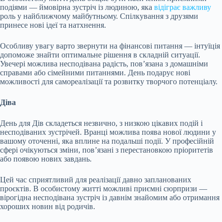
подіями — ймовірна зустріч із людиною, яка
відіграє важливу
роль у найближчому майбутньому. Спілкування з друзями
принесе нові ідеї та натхнення.
Особливу увагу варто звернути на фінансові питання — інтуїція
допоможе знайти оптимальне рішення в складній ситуації.
Увечері можлива несподівана радість, пов’язана з домашніми
справами або сімейними питаннями. День подарує нові
можливості для самореалізації та розвитку творчого потенціалу.
Діва
День для Дів складеться незвично, з низкою цікавих подій і
несподіваних зустрічей. Вранці можлива поява нової людини у
вашому оточенні, яка вплине на подальші події. У професійній
сфері очікуються зміни, пов’язані з перестановкою пріоритетів
або появою нових завдань.
Цей час сприятливий для реалізації давно запланованих
проєктів. В особистому житті можливі приємні сюрпризи —
вірогідна несподівана зустріч із давнім знайомим або отримання
хороших новин від родичів.