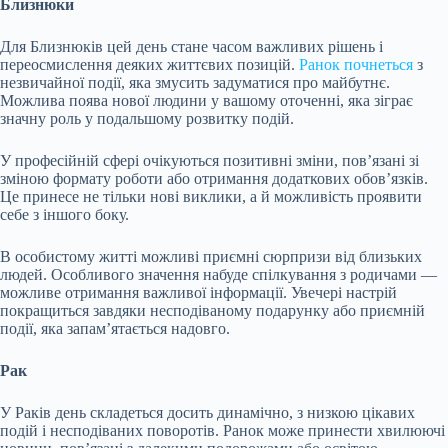
Близнюки
Для Близнюків цей день стане часом важливих рішень і
переосмислення деяких життєвих позицій.
Ранок почнеться
з
незвичайної події, яка змусить задуматися про майбутнє.
Можлива поява нової людини у вашому оточенні, яка зіграє
значну роль у подальшому розвитку подій.
У професійній сфері очікуються позитивні зміни, пов’язані зі
зміною формату роботи або отримання додаткових обов’язків.
Це принесе не тільки нові виклики, а й можливість проявити
себе з іншого боку.
В особистому житті можливі приємні сюрпризи від близьких
людей. Особливого значення набуде спілкування з родичами —
можливе отримання важливої інформації. Увечері настрій
покращиться завдяки несподіваному подарунку або приємній
події, яка запам’ятається надовго.
Рак
У Раків день складеться досить динамічно, з низкою цікавих
подій і несподіваних поворотів. Ранок може принести хвилюючі