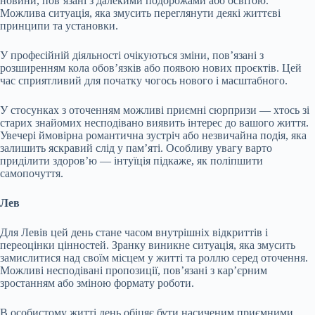
новини, пов’язані з далекими подорожами або освітою.
Можлива ситуація, яка змусить переглянути деякі життєві
принципи та установки.
У професійній діяльності очікуються зміни, пов’язані з
розширенням кола обов’язків або появою нових проєктів. Цей
час сприятливий для початку чогось нового і масштабного.
У стосунках з оточенням можливі приємні сюрпризи — хтось зі
старих знайомих несподівано виявить інтерес до вашого життя.
Увечері ймовірна романтична зустріч або незвичайна подія, яка
залишить яскравий слід у пам’яті. Особливу увагу варто
приділити здоров’ю — інтуїція підкаже, як поліпшити
самопочуття.
Лев
Для Левів цей день стане часом внутрішніх відкриттів і
переоцінки цінностей. Зранку виникне ситуація, яка змусить
замислитися над своїм місцем у житті та роллю серед оточення.
Можливі несподівані пропозиції, пов’язані з кар’єрним
зростанням або зміною формату роботи.
В особистому житті день обіцяє бути насиченим приємними