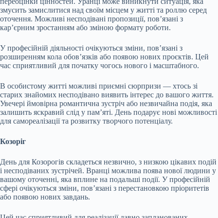
переоцінки цінностей. Уранці може виникнути ситуація, яка
змусить замислитися над своїм місцем у житті та роллю серед
оточення. Можливі несподівані пропозиції, пов’язані з
кар’єрним зростанням або зміною формату роботи.
У професійній діяльності очікуються зміни, пов’язані з
розширенням кола обов’язків або появою нових проєктів. Цей
час сприятливий для початку чогось нового і масштабного.
В особистому житті можливі приємні сюрпризи — хтось зі
старих знайомих несподівано виявить інтерес до вашого життя.
Увечері ймовірна романтична зустріч або незвичайна подія, яка
залишить яскравий слід у пам’яті. День подарує нові можливості
для самореалізації та розвитку творчого потенціалу.
Козоріг
День для Козорогів складеться незвично, з низкою цікавих подій
і несподіваних зустрічей. Вранці можлива поява нової людини у
вашому оточенні, яка вплине на подальші події. У професійній
сфері очікуються зміни, пов’язані з перестановкою пріоритетів
або появою нових завдань.
Цей час сприятливий для реалізації давно запланованих