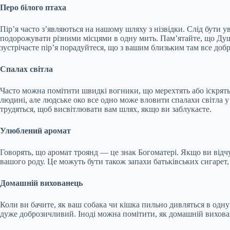
Перо білого птаха
Пір’я часто з’являються на нашому шляху з нізвідки. Слід бути у
подорожувати різними місцями в одну мить. Пам’ятайте, що Душа
зустрічаєте пір’я порадуйтеся, що з вашим близьким там все добр
Спалах світла
Часто можна помітити швидкі вогники, що мерехтять або іскрятьс
людині, але людське око все одно може вловити спалахи світла 
трудяться, щоб висвітлювати вам шлях, якщо ви заблукаєте.
Улюблений аромат
Говорять, що аромат троянд — це знак Богоматері. Якщо ви відчув
вашого роду. Це можуть бути також запахи батьківських сигарет
Домашній вихованець
Коли ви бачите, як ваш собака чи кішка пильно дивляться в одн
дуже доброзичливий. Іноді можна помітити, як домашній вихован