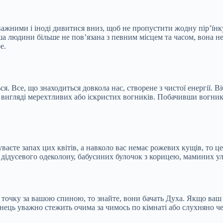
важними і іноді дивитися вниз, щоб не пропустити жодну пір’їнку
 людини більше не пов’язана з певним місцем та часом, вона не 
е.
я. Все, що знаходиться довкола нас, створене з чистої енергії.
у вигляді мерехтливих або іскристих вогників. Побачивши вогник
аєте запах цих квітів, а навколо вас немає рожевих кущів, то це
, дідусевого одеколону, бабусиних булочок з корицею, маминих 
у точку за вашою спиною, то знайте, вони бачать Духа. Якщо ва
ець уважно стежить очима за чимось по кімнаті або слухняно чек