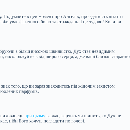
. Подумайте в цей момент про Ангелів, про здатність літати і
відчуває фізичного болю та страждань. І це чудово! Коли ви
 Вібруючи з більш високою швидкістю, Дух стає невидимим
и, насолоджуйтесь від щирого серця, адже ваші близькі старанно
 знак того, що ви зараз знаходитесь під жіночим захистом
улюблених парфумів.
ш вихованець
при цьому
гавкає, гарчить чи шипить, то Дух не
ає, ніби його хочуть погладити по голові.