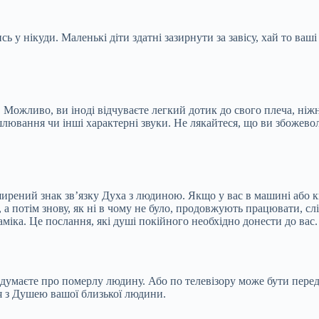
ь у нікуди. Маленькі діти здатні зазирнути за завісу, хай то ваш
 Можливо, ви іноді відчуваєте легкий дотик до свого плеча, ніжні
лювання чи інші характерні звуки. Не лякайтеся, що ви збожеволі
рений знак зв’язку Духа з людиною. Якщо у вас в машині або ква
потім знову, як ні в чому не було, продовжують працювати, слід
міка. Це послання, які душі покійного необхідно донести до вас.
умаєте про померлу людину. Або по телевізору може бути передача
я з Душею вашої близької людини.