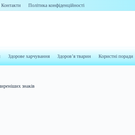
Контакти
Політика конфіденційності
и
Здорове харчування
Здоров’я тварин
Користні поради
ширеніших знаків