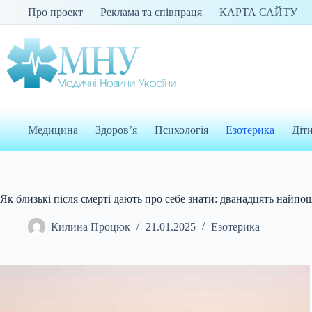
Перейти
Про проект
Реклама та співпраця
КАРТА САЙТУ
до
вмісту
Медицина
Здоров’я
Психологія
Езотерика
Діт
Як близькі після смерті дають про себе знати: дванадцять найпо
Килина Процюк
21.01.2025
Езотерика