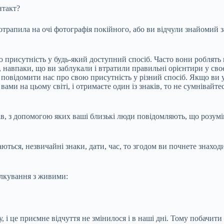
нтакт?
трапила на очі фотографія покійного, або ви відчули знайомий за
 присутність у будь-який доступний спосіб. Часто вони роблять
, навпаки, що ви заблукали і втратили правильні орієнтири у сво
я повідомити нас про свою присутність у різний спосіб. Якщо ви 
 вами на цьому світі, і отримаєте один із знаків, то не сумнівай
, з допомогою яких ваші близькі люди повідомляють, що розумію
аються, незвичайні знаки, дати, час, то згодом ви почнете знаходи
ілкування з живими:
у, і це приємне відчуття не змінилося і в наші дні. Тому побачи