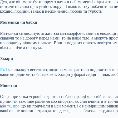
Дух, але він може бути поруч з вами в цей момент і підказати ва
позначити свою присутність поруч. І якщо влітку побачити на не
коханої людини, і знак її нескінченної любові та турботи.
Метелики чи бабки
Метелики символізують життєві метаморфози, зміни в еволюції т
сідаючи то на дорогу перед нами, то на наше тіло, а можуть про
проводять у вічному польоті. Вони з водяних стають повітряним
вільна і нічим не скута.
Хмари
Як і
у випадку з веселкою, людина може раптово подивитися в не
вашими рідними та близькими. Хмари у формі серця — знак любов
Монетки
Стара приказка «гроші падають з неба» справді має свій сенс. 
прийняти важливе рішення або вибрати, як слід вчинити в тій чи 
або
те, про
що ви подумали в цей момент, і є найвірнішим рішення
ваші очі не повинні страждати від сліз, і ваша близька людина п