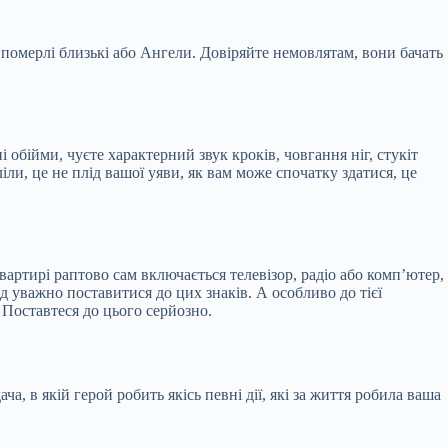
і померлі близькі або Ангели. Довіряйте немовлятам, вони бачать
 обійми, чуєте характерний звук кроків, човгання ніг, стукіт
ли, це не плід вашої уяви, як вам може спочатку здатися, це
ртирі раптово сам включається телевізор, радіо або комп’ютер,
 уважно поставитися до цих знаків. А особливо до тієї
 Поставтеся до цього серйозно.
, в якій герой робить якісь певні дії, які за життя робила ваша