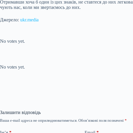
Отримавши хоча б один із цих знаків, не ставтеся до них легков
чують нас, коли ми звертаємось до них.
Джерело:
ukr.media
Submit Rating
Rate this item:
No votes yet.
Submit Rating
Rate this item:
No votes yet.
Залишити відповідь
Ваша e-mail адреса не оприлюднюватиметься.
Обов’язкові поля позначені
*
Ім’я
*
Email
*