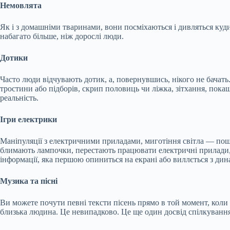
Немовлята
Як і з домашніми тваринами, вони посміхаються і дивляться кудис
набагато більше, ніж дорослі люди.
Дотики
Часто люди відчувають дотик, а, повернувшись, нікого не бачать.
тростини або підборів, скрип половиць чи ліжка, зітхання, покаш
реальність.
Ігри електрики
Маніпуляції з електричними приладами, миготіння світла — поши
блимають лампочки, перестають працювати електричні прилади, а 
інформації, яка першою опиниться на екрані або виллється з дина
Музика та пісні
Ви можете почути певні тексти пісень прямо в той момент, коли д
близька людина. Це невипадково. Це ще один досвід спілкуванн