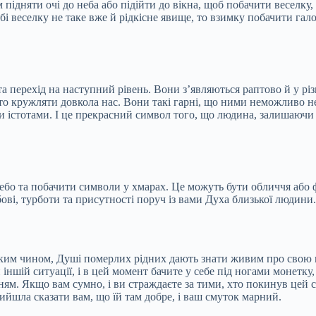
м підняти очі до неба або підійти до вікна, щоб побачити веселку
бі веселку не таке вже й рідкісне явище, то взимку побачити гал
а перехід на наступний рівень. Вони з’являються раптово й у рі
сто кружляти довкола нас. Вони такі гарні, що ними неможливо н
и істотами. І це прекрасний символ того, що людина, залишаючи 
бо та побачити символи у хмарах. Це можуть бути обличчя або ф
і, турботи та присутності поруч із вами Духа близької людини.
Таким чином, Душі померлих рідних дають знати живим про свою 
іншій ситуації, і в цей момент бачите у себе під ногами монетку
м. Якщо вам сумно, і ви страждаєте за тими, хто покинув цей сві
рийшла сказати вам, що їй там добре, і ваш смуток марний.