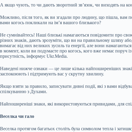
А якщо чують, то чи дають зворотний зв’язок, чи виходять на ко
Можливо, після того, як ви згадали про людину, що пішла, вам по
вами когось покликали на ім’я вашого близького?
Не сумнівайтесь! Наші близькі намагаються повідомити про свою
різних знаків, дають зрозуміти, що ви на правильному шляху або
вимагає від них великих зусиль та енергії, але вони намагаютьс
в момент, коли ви подумаєте про когось, кого вже немає поруч із
присутність, інформує Ukr.Media.
Наведені нижче ознаки — це лише кілька найпоширеніших знаків
заспокоюють і підтримують вас у скрутну хвилину.
Якщо взяти за правило, записувати дивні події, які з вами відбув
спілкуванню з Духами.
Найпоширеніші знаки, які використовуються привидами, для сп
Веселка чи гало
Веселка протягом багатьох століть була символом тепла і затишк