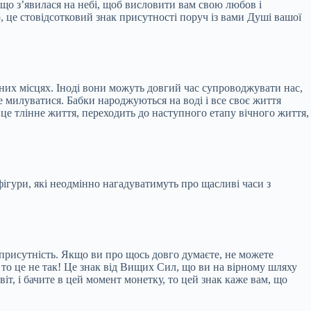
, що з’явилася на небі, щоб висловити вам свою любов і
о, це стовідсотковий знак присутності поруч із вами Душі вашої
зних місцях. Іноді вони можуть довгий час супроводжувати нас,
е милуватися. Бабки народжуються на воді і все своє життя
це тлінне життя, переходить до наступного етапу вічного життя,
ігури, які неодмінно нагадуватимуть про щасливі часи з
присутність. Якщо ви про щось довго думаєте, не можете
, то це не так! Це знак від Вищих Сил, що ви на вірному шляху
т, і бачите в цей момент монетку, то цей знак каже вам, що