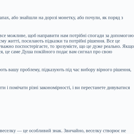
пах, або знайшли на дорозі монетку, або почули, як поряд з
 все можливе, щоб направити нам потрібні спогади за допомогою
єму житті, посилають підказки та потрібні рішення. Все це
уважно поспостерігаєте, то зрозумієте, що це дуже реально. Якщо
теся, це саме Душа покійного подає вам сигнал про свою
ть вашу проблему, підказують під час вибору вірного рішення,
ти і помічати різні закономірності, і ви перестанете дивуватися
ти веселку — це особливий знак. Звичайно, веселку створює не