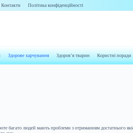
Контакти
Політика конфіденційності
и
Здорове харчування
Здоров’я тварин
Користні поради
оте багато людей мають проблеми з отриманням достатнього якісн