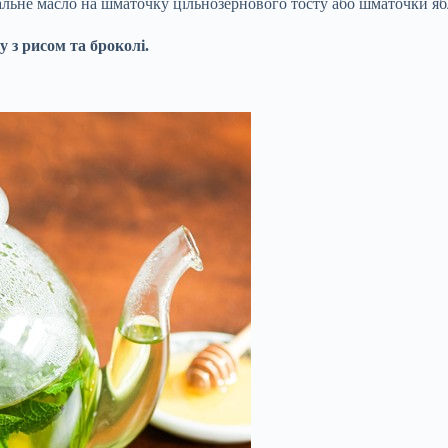
дальне масло на шматочку цільнозернового тосту або шматочки яб
 з рисом та броколі.