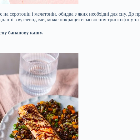
на серотонін і мелатонін, обидва з яких необхідні для сну. До пр
єднанні з вуглеводами, може покращити засвоєння триптофану та
чену бананову кашу.