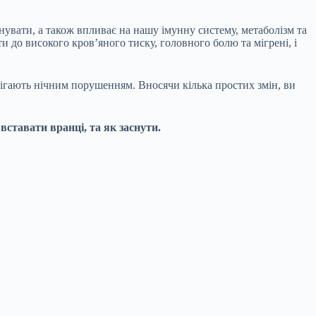
вати, а також впливає на нашу імунну систему, метаболізм та
 до високого кров’яного тиску, головного болю та мігрені, і
ігають нічним порушенням. Вносячи кілька простих змін, ви
 вставати вранці
, та
як заснути
.