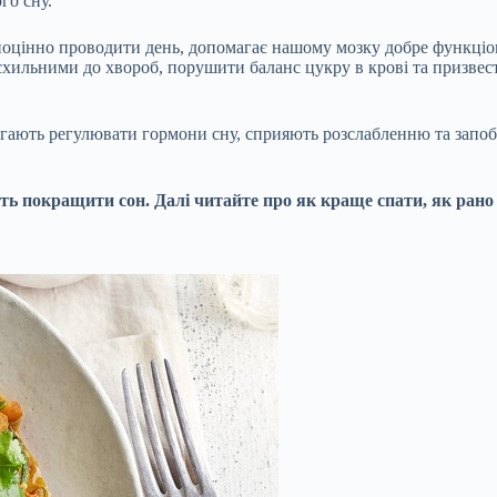
го сну.
цінно проводити день, допомагає нашому мозку добре функціону
хильними до хвороб, порушити баланс цукру в крові та призвести
агають регулювати гормони сну, сприяють розслабленню та запоб
.
жуть покращити сон. Далі читайте про
як краще спати
,
як рано