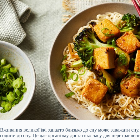
Вживання великої їжі занадто близько до сну може заважати сну
години до сну. Це дає організму достатньо часу для перетравлен