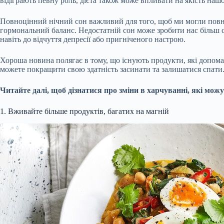
відіграють певну роль, дієта також може впливати на якість нашо
Повноцінний нічний сон важливий для того, щоб ми могли повно
гормональний баланс. Недостатній сон може зробити нас більш с
навіть до відчуття депресії або пригніченого настрою.
Хороша новина полягає в тому, що існують продукти, які допом
можете покращити свою здатність засинати та залишатися спати
Читайте далі, щоб дізнатися про зміни в харчуванні, які мо
1. Вживайте більше продуктів, багатих на магній