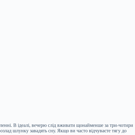
ленні. В ідеалі, вечерю слід вживати щонайменше за три-чотири
озлад шлунку завадять сну. Якщо ви часто відчуваєте тягу до