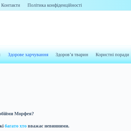
Контакти
Політика конфіденційності
и
Здорове харчування
Здоров’я тварин
Користні поради
в обійми Морфея?
які
багато хто
вважає невинними.