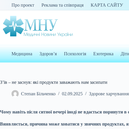
Перейти
Про проект
Реклама та співпраця
КАРТА САЙТУ
до
вмісту
Медицина
Здоров’я
Психологія
Езотерика
Діт
З’їв – не заснув: які продукти заважають нам засипати
Степан Більченко
02.09.2025
Здорове харчування
Чому навіть після ситної вечері іноді не вдається поринути 
Виявляється, причина може ховатися у звичних продуктах, 