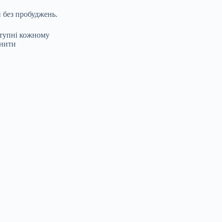
 без пробуджень.
ступні кожному
инити