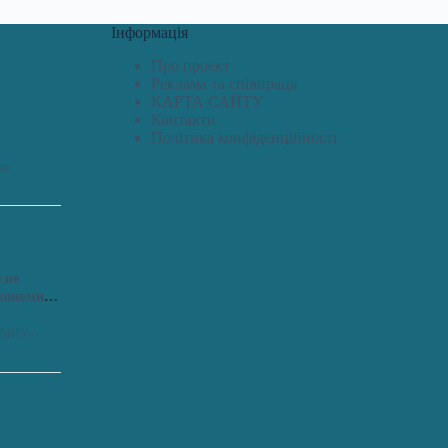
Інформація
Про проект
Реклама та співпраця
КАРТА САЙТУ
Контакти
Політика конфіденційності
дь.
 не
економить
я «МНУ»