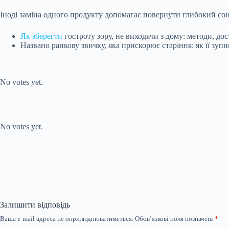
Іноді заміна одного продукту допомагає повернути глибокий сон
Як зберегти
гостроту зору, не виходячи з дому: методи, до
Названо ранкову звичку, яка прискорює старіння: як її зуп
Submit Rating
Rate this item:
No votes yet.
Submit Rating
Rate this item:
No votes yet.
Залишити відповідь
Ваша e-mail адреса не оприлюднюватиметься.
Обов’язкові поля позначені
*