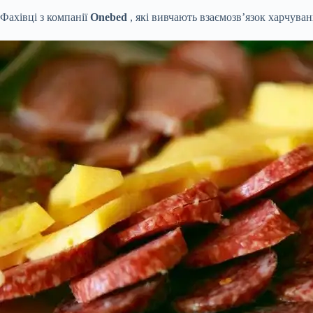
Фахівці з компанії
Onebed
, які вивчають взаємозв’язок харчуван