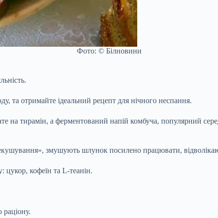
Фото: © Білновини
льність.
у, та отримайте ідеальний рецепт для нічного неспання.
гате на тирамін, а ферментований напій комбуча, популярний с
ерекушування», змушують шлунок посилено працювати, відволікаю
: цукор, кофеїн та L-теанін.
 раціону.