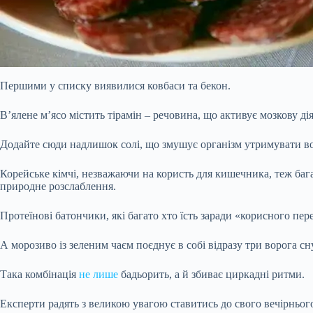
Першими у списку виявилися ковбаси та бекон.
В’ялене м’ясо містить тірамін – речовина, що активує мозкову дія
Додайте сюди надлишок солі, що змушує організм утримувати вод
Корейське кімчі, незважаючи на користь для кишечника, теж ба
природне розслаблення.
Протеїнові батончики, які багато хто їсть заради «корисного п
А морозиво із зеленим чаєм поєднує в собі відразу три ворога сну
Така комбінація
не лише
бадьорить, а й збиває циркадні ритми.
Експерти радять з великою увагою ставитись до свого вечірнього