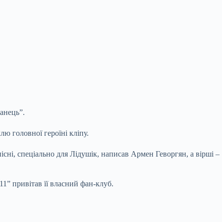
Танець”.
ю головної героїні кліпу.
ні, спеціально для Лідушік, написав Армен Геворгян, а вірші –
11” привітав її власний фан-клуб.