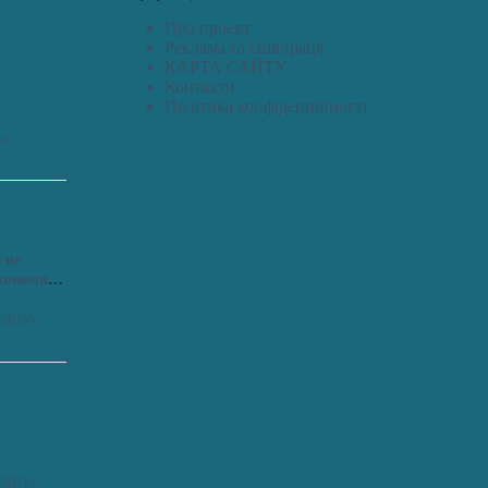
Про проект
Реклама та співпраця
КАРТА САЙТУ
Контакти
Політика конфіденційності
дь.
 не
економить
я «МНУ»
я «МНУ»