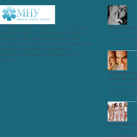
«Медичні новини України» — портал про
Замість сотні 
здоров'я людини і тварин, психологію та
Богдан Гаврил
медицину. Ми також торкаємося теми
І десь за пів годи
езотерики й публікуємо корисні поради для
Геніальна, просто
щоденного добробуту. Наша мета —
доступно розповідати про важливе для
здоров'я.
Геніальний сп
знали! Як легк
час, допоможе 
Роман Ковалів
“`html Життя стає
знайшла для вас п
Геніальний спо
Роман Ковалів
“`html Життя стає