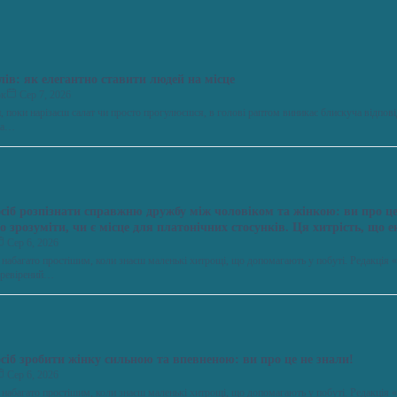
слів: як елегантно ставити людей на місце
юк
Сер 7, 2026
ни, поки нарізаєш салат чи просто прогулюєшся, в голові раптом виникає блискуча відпові
 на…
осіб розпізнати справжню дружбу між чоловіком та жінкою: ви про це
о зрозуміти, чи є місце для платонічних стосунків. Ця хитрість, що 
розставити крапки над “і”.
Сер 6, 2026
 набагато простішим, коли знаєш маленькі хитрощі, що допомагають у побуті. Редакці
еревірений…
сіб зробити жінку сильною та впевненою: ви про це не знали!
Сер 6, 2026
 набагато простішим, коли знаєш маленькі хитрощі, що допомагають у побуті. Редакці