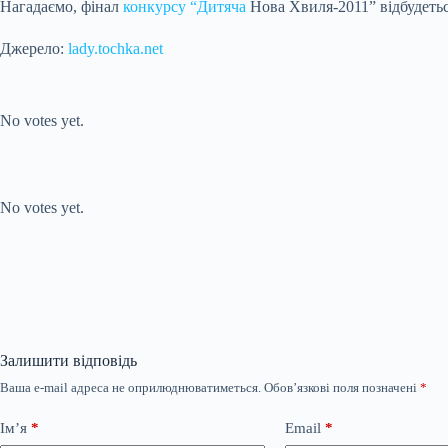
Нагадаємо, фінал
конкурсу “Дитяча
Нова Хвиля-2011” відбудетьс
Джерело:
lady.tochka.net
Submit Rating
Rate this item:
No votes yet.
Submit Rating
Rate this item:
No votes yet.
Залишити відповідь
Ваша e-mail адреса не оприлюднюватиметься.
Обов’язкові поля позначені
*
Ім’я
*
Email
*