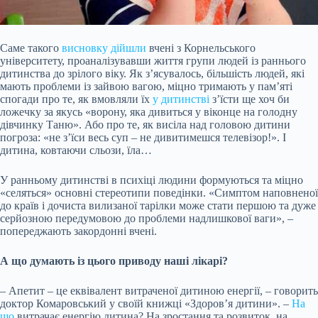
Саме такого
висновку дійшли
вчені з Корнельського
університету, проаналізувавши життя групи людей із раннього
дитинства до зрілого віку. Як з’ясувалось, більшість людей, які
мають проблеми із зайвою вагою, міцно тримають у пам’яті
спогади про те, як вмовляли їх
у дитинстві
з’їсти ще хоч би
ложечку за якусь «ворону, яка дивиться у віконце на голодну
дівчинку Таню». Або про те, як висіла над головою дитини
погроза: «не з’їси весь суп – не дивитимешся
телевізор!». І
дитина, ковтаючи сльози, їла…
У ранньому дитинстві в психіці людини формуються та міцно
«селяться» основні стереотипи поведінки. «Симптом наповненої
до країв і дочиста вилизаної тарілки може стати першою та дуже
серйозною передумовою до проблеми надлишкової ваги», –
попереджають закордонні вчені.
А що думають із цього приводу наші лікарі?
– Апетит – це еквівалент витраченої дитиною енергії, – говорить
доктор Комаровський у своїй книжці «Здоров’я дитини». –
На
що
витрачає енергію дитина? На зростання та розвиток, на