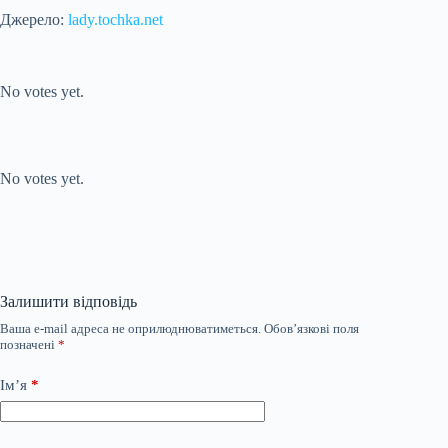
Джерело:
lady.tochka.net
Submit Rating
Rate this item:
No votes yet.
Submit Rating
Rate this item:
No votes yet.
Залишити відповідь
Ваша e-mail адреса не оприлюднюватиметься.
Обов’язкові поля
позначені
*
Ім’я
*