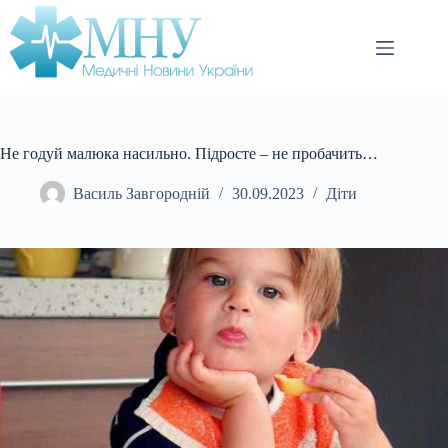
Перейти
до
вмісту
Не годуй малюка насильно. Підросте – не пробачить…
Василь Завгородній
30.09.2023
Діти