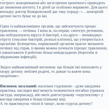
гострого захворювання або загострення хронічного приводить
до зниження апетиту. І в дітей це особливо виражене. Для цього
випадку доктор Комаровський дає таку пораду: «…захворілій
дитині часто буває не до їжі.
Один із найважливіших органів, що забезпечують процес
травлення, –- печінка. І вона ж, по-перше, синтезує речовини,
що нейтралізують віруси й бактерії, а по-друге – знешкоджує
отруту (токсини бактерій, розпалі клітини), що утворюється в
організмі. Безперечно, нормальний організм прагне звільнити
печінку від справ, із якими можна почекати (процес травлення),
і навантажити її роботою більш невідкладною (боротьба зі
збудниками інфекцій).
Звідси найважливіший висновок: що більше їжі напихають у
хвору дитину люблячі родичі, то довше та важче вона
хворітиме».
Висновок загальний:
насильне годування – дуже шкідлива
практика, наслідки якої можуть позначитися негайно (тривала
застуда, наприклад), або мати довгострокову «перспективу» у
вигляді ожиріння в більш пізньому віці.
А ти практикуєш «пісні й танці», коли годуєш дитину?