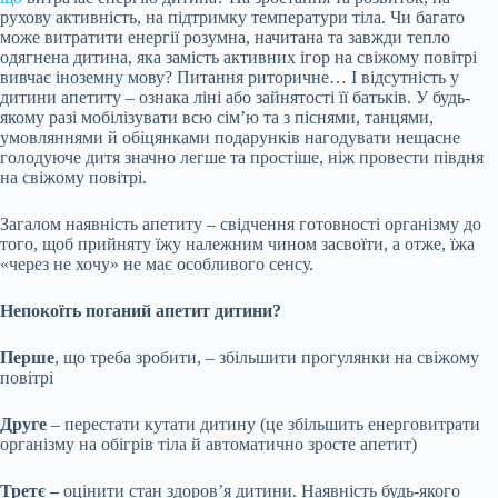
рухову активність, на підтримку температури тіла. Чи багато
може витратити енергії розумна, начитана та завжди тепло
одягнена дитина, яка замість активних ігор на свіжому повітрі
вивчає іноземну мову? Питання риторичне… І відсутність у
дитини апетиту – ознака ліні або зайнятості її батьків. У будь-
якому разі мобілізувати всю сім’ю та з піснями, танцями,
умовляннями й обіцянками подарунків нагодувати нещасне
голодуюче дитя значно легше та простіше, ніж провести півдня
на свіжому повітрі.
Загалом наявність апетиту – свідчення готовності організму до
того, щоб прийняту їжу належним чином засвоїти, а отже, їжа
«через не хочу» не має особливого сенсу.
Непокоїть поганий апетит дитини?
Перше
, що треба зробити, – збільшити прогулянки на свіжому
повітрі
Друге
– перестати кутати дитину (це збільшить енерговитрати
організму на обігрів тіла й автоматично зросте апетит)
Третє –
оцінити стан здоров’я дитини. Наявність будь-якого