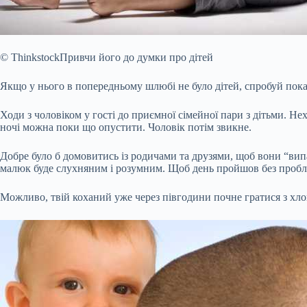
© ThinkstockПривчи його до думки про дітей
Якщо у нього в попередньому шлюбі не було дітей, спробуй пока
Ходи з чоловіком у гості до приємної сімейної пари з дітьми. Не
ночі можна поки що опустити. Чоловік потім звикне.
Добре було б домовитись із родичами та друзями, щоб вони “випа
малюк буде слухняним і розумним. Щоб день пройшов без пробл
Можливо, твій коханий уже через півгодини почне гратися з хло