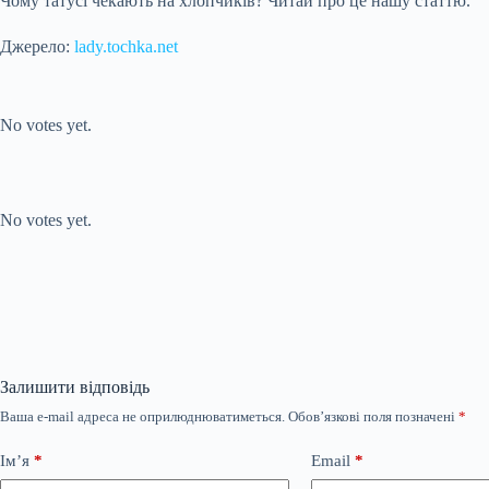
Чому татусі чекають на хлопчиків? Читай про це нашу статтю.
Джерело:
lady.tochka.net
Submit Rating
Rate this item:
No votes yet.
Submit Rating
Rate this item:
No votes yet.
Залишити відповідь
Ваша e-mail адреса не оприлюднюватиметься.
Обов’язкові поля позначені
*
Ім’я
*
Email
*