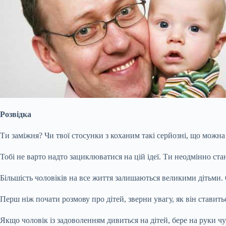
Розвідка
Ти заміжня? Чи твої стосунки з коханим такі серйозні, що можн
Тобі не варто надто зациклюватися на цій ідеї. Ти неодмінно ст
Більшість чоловіків на все життя залишаються великими дітьми. 
Перш ніж почати розмову про дітей, зверни увагу, як він ставитьс
Якщо чоловік із задоволенням дивиться на дітей, бере на руки чу