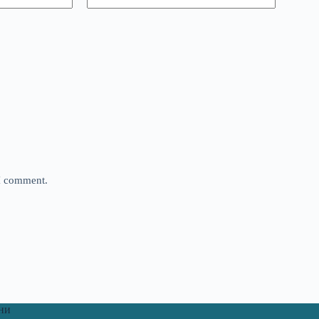
 I comment.
ни