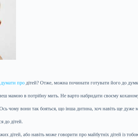
а
думати про
дітей? Отже, можна починати готувати його до думк
анеш мамою в потрібну мить. Не варто набридати своєму коханому
Ось чому вони так бояться, що інша дитина, хоч навіть ще дуже
м
я до дітей.
жих дітей, або навіть може говорити про майбутніх дітей із тобо