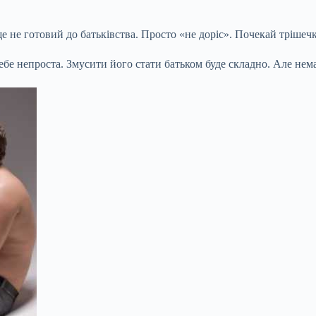
е не готовий до батьківства. Просто «не доріс». Почекай трішеч
в тебе непроста. Змусити його стати батьком буде складно. Але не