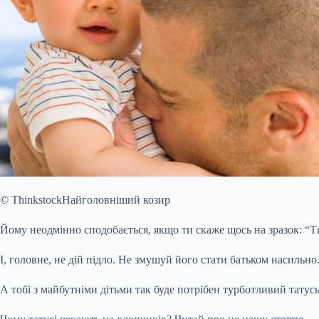
© ThinkstockНайголовніший козир
Йому неодмінно сподобається, якщо ти скаже щось на зразок: “Ти
І, головне, не дій підло. Не змушуй його стати батьком насиль
А тобі з майбутніми дітьми так буде потрібен турботливий татусь