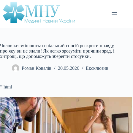
Перейти
до
вмісту
Чоловіки змінюють: геніальний спосіб розкрити правду,
про яку ви не знали! Як легко зрозуміти причини зрад, і
хитрощі, що допоможуть зберегти стосунки.
Роман Ковалів
20.05.2026
Ексклюзив
“`html