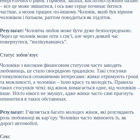
енергетичного рівня. Гормони, запахи, кислотно-лужний баланс
– все це може змішатися, і ось вже серце починає битися
частіше, а мозок працює по-іншому. Чоловік, який був вірним
чоловіком і батьком, раптом поводиться як підліток.
Результат:
Чоловіча любов може бути дуже безпосередньою.
Через це чоловік може піти з сім’ї, але через деякий час
повернутися, “вилікувавшись”.
Статус зобов’язує
Чоловіки з високим фінансовим статусом часто заводять
любовниць, це стало своєрідною традицією. Такі стосунки
стимулюються споживчими інтересами: жінки отримують гроші
та можливості, а чоловіки – їхню красу та молодість. Правила
таких стосунків чіткі: від жінок вимагається одне, від чоловіків –
інше. Ніхто нікого не змушує, адже жінки часто самі прагнуть
опинитися в таких обставинах.
Результат:
З’являється багато молодих жінок, які розглядають
роль любовниці як кар’єру. Чоловіки часто змінюють їх, як
дорогі автомобілі.
Секс