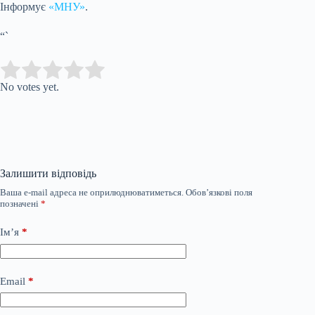
Інформує
«МНУ»
.
“`
Submit Rating
Rate this item:
No votes yet.
Залишити відповідь
Ваша e-mail адреса не оприлюднюватиметься.
Обов’язкові поля
позначені
*
Ім’я
*
Email
*