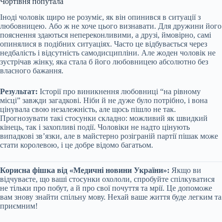
Чортівня попутала
Іноді чоловік щиро не розуміє, як він опинився в ситуації з
любовницею. Або ж не хоче цього визнавати. Для дружини його
пояснення здаються непереконливими, а друзі, ймовірно, самі
опинялися в подібних ситуаціях. Часто це відбувається через
недбалість і відсутність самодисципліни. Але жоден чоловік не
зустрічав жінку, яка стала б його любовницею абсолютно без
власного бажання.
Результат:
Історії про виникнення любовниці “на рівному
місці” завжди загадкові. Ніби й не дуже було потрібно, і вона
цінувала свою незалежність, але щось пішло не так.
Прогнозувати такі стосунки складно: можливий як швидкий
кінець, так і захопливі події. Чоловіки не надто цінують
випадкові зв’язки, але в майстерно розіграній партії пішак може
стати королевою, і це добре відомо багатьом.
Корисна фішка від «Медичні новини України»:
Якщо ви
відчуваєте, що ваші стосунки охололи, спробуйте спілкуватися
не тільки про побут, а й про свої почуття та мрії. Це допоможе
вам знову знайти спільну мову. Нехай ваше життя буде легким та
приємним!