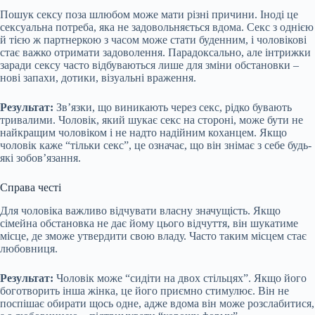
Пошук сексу поза шлюбом може мати різні причини. Іноді це
сексуальна потреба, яка не задовольняється вдома. Секс з однією
й тією ж партнеркою з часом може стати буденним, і чоловікові
стає важко отримати задоволення. Парадоксально, але інтрижки
заради сексу часто відбуваються лише для зміни обстановки –
нові запахи, дотики, візуальні враження.
Результат:
Зв’язки, що виникають через секс, рідко бувають
тривалими. Чоловік, який шукає секс на стороні, може бути не
найкращим чоловіком і не надто надійним коханцем. Якщо
чоловік каже “тільки секс”, це означає, що він знімає з себе будь-
які зобов’язання.
Справа честі
Для чоловіка важливо відчувати власну значущість. Якщо
сімейна обстановка не дає йому цього відчуття, він шукатиме
місце, де зможе утвердити свою владу. Часто таким місцем стає
любовниця.
Результат:
Чоловік може “сидіти на двох стільцях”. Якщо його
боготворить інша жінка, це його приємно стимулює. Він не
поспішає обирати щось одне, адже вдома він може розслабитися,