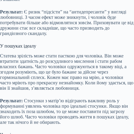
Результат:
Є ризик “підсісти” на “антидепресанти” у вигляді
любовниці. З часом ефект може зникнути, і чоловік буде
потребувати більше або відмовлятися зовсім. Приховувати це від
дружини стає все складніше, що часто призводить до
грандіозного скандалу.
У пошуках ідеалу
Статева зрілість може стати пасткою для чоловіка. Він може
втратити здатність до розсудливого мислення і стати рабом
власних бажань. Часто чоловіки одружуються в такому віці, а
згодом розуміють, що це було бажане за дійсне через
гормональний сплеск. Кожен має право на мрію, а чоловіки
часто мріють про прекрасну незнайомку. Коли йому здається, що
він її знайшов, з’являється любовниця.
Результат:
Стосунки з матір’ю відіграють важливу роль у
формуванні уявлень чоловіка про ідеальні стосунки. Якщо він
знаходить їх поза шлюбом, то це може поставити під загрозу
його шлюб. Часто чоловіки проводять життя в пошуках ідеалу,
але так нічого й не обирають.