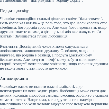
а з любовницею – підтримувати “хорошу форму”.
Передача досвіду
Чоловіки еволюційно схильні ділитися своїми “багатствами”.
Роль чоловіка і батька – це роль того, хто дає. Коли чоловік стає
сімейним, його досвід зростає. Але кому його передавати, якщо
дружина знає те ж саме, а діти ще малі або вже живуть своїм
життям? Залишається тільки любовниця.
Результат:
Досвідчений чоловік може одружитися з
любовницею, залишивши дружину. Особливо, якщо він
відчуває, що родина в безпеці, а подруга здається йому
беззахисною. Але почуття “німф” можуть бути мінливими, і
старий “солдат” може погано закінчити, якщо колишня дружина
не захоче знову стати просто дружиною.
Антидепресанти
Чоловікам важко визнавати власні слабкості, а до
психотерапевтів вони ходять рідко. Любовниця може стати для
деяких чоловіків способом самозаспокоєння, особливо у складні
моменти життя. Наприклад, коли дружина стає надмірно
вимогливою або коли чоловік відчуває себе невдахою порівняно
з іншими.