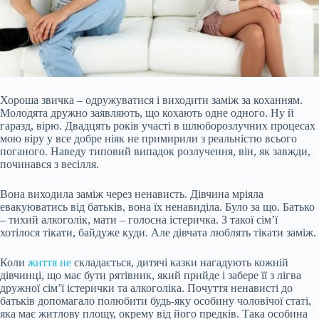
Хороша звичка – одружуватися і виходити заміж за коханням.
Молодята дружно заявляють, що кохають одне одного. Ну й
гаразд, вірю. Двадцять років участі в шлюборозлучних процесах
мою віру у все добре ніяк не примирили з реальністю всього
поганого. Наведу типовий випадок розлучення, він, як завжди,
починався з весілля.
Вона виходила заміж через ненависть. Дівчина мріяла
евакуюватись від батьків, вона їх ненавиділа. Було за що. Батько
– тихий алкоголік, мати – голосна істеричка. З такої сім’ї
хотілося тікати, байдуже куди. Але дівчата люблять тікати заміж.
Коли
життя не
складається, дитячі казки нагадують кожній
дівчинці, що має бути рятівник, який прийде і забере її з лігва
дружної сім’ї істерички та алкоголіка. Почуття ненависті до
батьків допомагало полюбити будь-яку особину чоловічої статі,
яка має житлову площу, окрему від його предків. Така особина