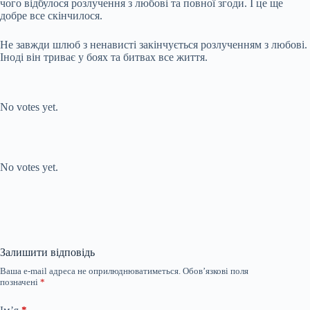
чого відбулося розлучення з любові та повної згоди. І це ще
добре все скінчилося.
Не завжди шлюб з ненависті закінчується розлученням з любові.
Іноді він триває у боях та битвах все життя.
Submit Rating
Rate this item:
No votes yet.
Submit Rating
Rate this item:
No votes yet.
Залишити відповідь
Ваша e-mail адреса не оприлюднюватиметься.
Обов’язкові поля
позначені
*