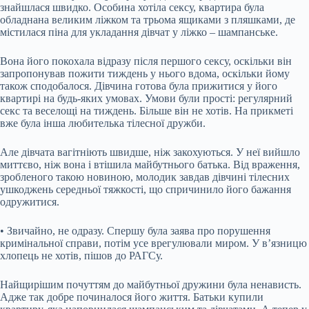
знайшлася швидко. Особина хотіла сексу, квартира була
обладнана великим ліжком та трьома ящиками з пляшками, де
містилася піна для укладання дівчат у ліжко – шампанське.
Вона його покохала відразу після першого сексу, оскільки він
запропонував пожити тиждень у нього вдома, оскільки йому
також сподобалося. Дівчина готова була прижитися у його
квартирі на будь-яких умовах. Умови були прості: регулярний
секс та веселощі на тиждень. Більше він не хотів. На прикметі
вже була інша любителька тілесної дружби.
Але дівчата вагітніють швидше, ніж закохуються. У неї вийшло
миттєво, ніж вона і втішила майбутнього батька. Від враження,
зробленого такою новиною, молодик завдав дівчині тілесних
ушкоджень середньої тяжкості, що спричинило його бажання
одружитися.
• Звичайно, не одразу. Спершу була заява про порушення
кримінальної справи, потім усе врегулювали миром. У в’язницю
хлопець не хотів, пішов до РАГСу.
Найщирішим почуттям до майбутньої дружини була ненависть.
Адже так добре починалося його життя. Батьки купили