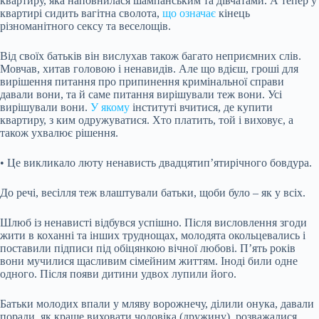
квартиру, яка наповнилася шампанським та дівчатами. А тепер у
квартирі сидить вагітна сволота,
що означає
кінець
різноманітного сексу та веселощів.
Від своїх батьків він вислухав також багато неприємних слів.
Мовчав, хитав головою і ненавидів. Але що вдієш, гроші для
вирішення питання про припинення кримінальної справи
давали вони, та й саме питання вирішували теж вони. Усі
вирішували вони.
У якому
інституті вчитися, де купити
квартиру, з ким одружуватися. Хто платить, той і виховує, а
також ухвалює рішення.
• Це викликало люту ненависть двадцятип’ятирічного бовдура.
До речі, весілля теж влаштували батьки, щоби було – як у всіх.
Шлюб із ненависті відбувся успішно. Після висловлення згоди
жити в коханні та інших труднощах, молодята окольцевались і
поставили підписи під обіцянкою вічної любові. П’ять років
вони мучилися щасливим сімейним життям. Іноді били одне
одного. Після появи дитини удвох лупили його.
Батьки молодих впали у мляву ворожнечу, ділили онука, давали
поради, як краще виховати чоловіка (дружину), розважалися