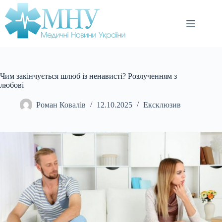
Перейти
до
вмісту
Чим закінчується шлюб із ненависті? Розлученням з
любові
Роман Ковалів
12.10.2025
Ексклюзив