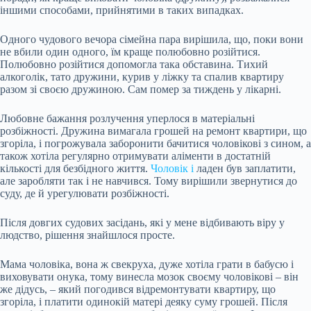
іншими способами, прийнятими в таких випадках.
Одного чудового вечора сімейна пара вирішила, що, поки вони
не вбили один одного, їм краще полюбовно розійтися.
Полюбовно розійтися допомогла така обставина. Тихий
алкоголік, тато дружини, курив у ліжку та спалив квартиру
разом зі своєю дружиною. Сам помер за тиждень у лікарні.
Любовне бажання розлучення уперлося в матеріальні
розбіжності. Дружина вимагала грошей на ремонт квартири, що
згоріла, і погрожувала заборонити бачитися чоловікові з сином, а
також хотіла регулярно отримувати аліменти в достатній
кількості для безбідного життя.
Чоловік і
ладен був заплатити,
але заробляти так і не навчився. Тому вирішили звернутися до
суду, де й урегулювати розбіжності.
Після довгих судових засідань, які у мене відбивають віру у
людство, рішення знайшлося просте.
Мама чоловіка, вона ж свекруха, дуже хотіла грати в бабусю і
виховувати онука, тому винесла мозок своєму чоловікові – він
же дідусь, – який погодився відремонтувати квартиру, що
згоріла, і платити одинокій матері деяку суму грошей. Після