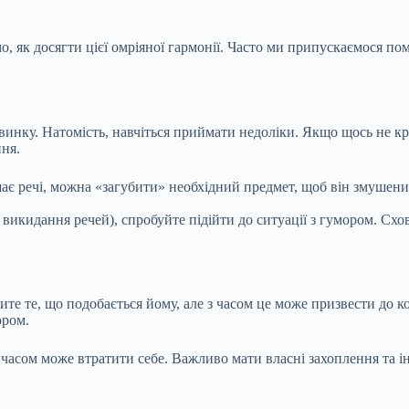
, як досягти цієї омріяної гармонії. Часто ми припускаємося по
инку. Натомість, навчіться приймати недоліки. Якщо щось не к
ння.
є речі, можна «загубити» необхідний предмет, щоб він змушений
викидання речей), спробуйте підійти до ситуації з гумором. Схова
ите те, що подобається йому, але з часом це може призвести до 
ором.
часом може втратити себе. Важливо мати власні захоплення та ін