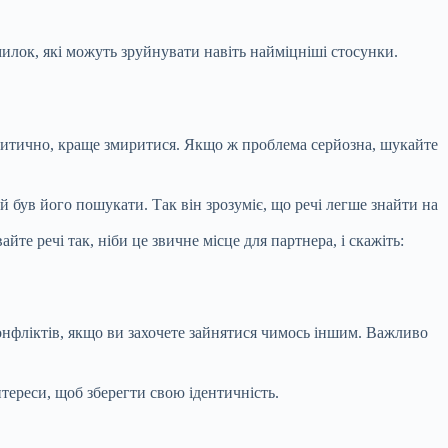
милок, які можуть зруйнувати навіть найміцніші стосунки.
ритично, краще змиритися. Якщо ж проблема серйозна, шукайте
 був його пошукати. Так він зрозуміє, що речі легше знайти на
йте речі так, ніби це звичне місце для партнера, і скажіть:
конфліктів, якщо ви захочете зайнятися чимось іншим. Важливо
тереси, щоб зберегти свою ідентичність.