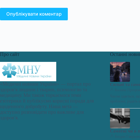
Опублікувати коментар
Про сайт
Останні нови
«Медичні новини України» — портал про
Сильні та само
здоров'я людини і тварин, психологію та
Килина Процю
медицину. Ми також торкаємося теми
Часом здається, щ
езотерики й публікуємо корисні поради для
проблеми, радять 
щоденного добробуту. Наша мета —
доступно розповідати про важливе для
здоров'я.
Самотні чи в 
Богдан Гаврил