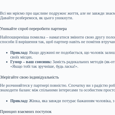
Всі ми мріємо про щасливе подружнє життя, але не завжди знаємо
Давайте розберемося, як цього уникнути.
Уникайте
спроб переробити партнера
Найпоширеніша помилка – намагатися змінити свою другу полов
способи її вирішення так, щоб партнер навіть не помітив втруча
Приклад:
Якщо дружині не подобається, що чоловік залиша
своїх місцях.
Гумор – ваш союзник:
Замість радикальних методів (як-от 
«Якщо тобі так зручніше, будь ласка!».
Зберігайте свою індивідуальність
Не розчиняйтеся у партнері повністю. Спочатку ви з радістю роб
знаходити баланс між спільними інтересами та особистим прост
Приклад:
Жінка, яка завжди потурає бажанням чоловіка, з 
Принцип взаємних поступок