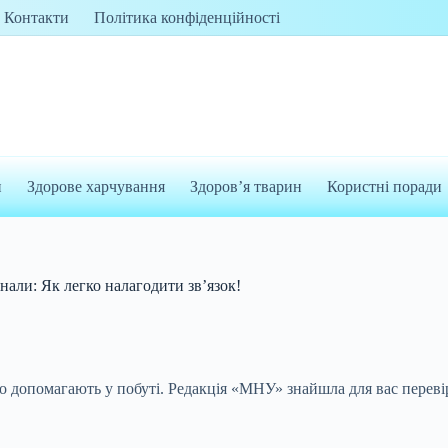
Контакти
Політика конфіденційності
и
Здорове харчування
Здоров’я тварин
Користні поради
знали: Як легко налагодити зв’язок!
о допомагають у побуті. Редакція «МНУ» знайшла для вас переві