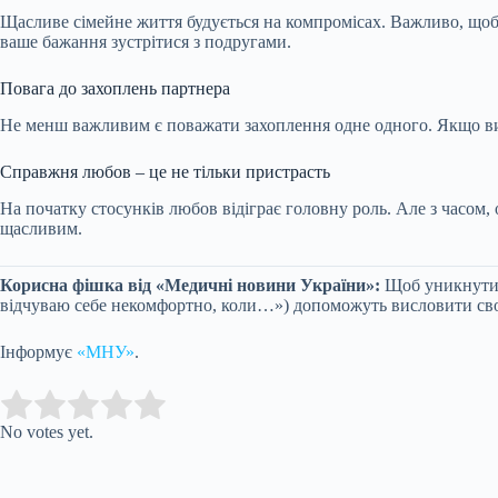
Щасливе сімейне життя будується на компромісах. Важливо, щоб 
ваше бажання зустрітися з подругами.
Повага до захоплень партнера
Не менш важливим є поважати захоплення одне одного. Якщо ви 
Справжня любов – це не тільки пристрасть
На початку стосунків любов відіграє головну роль. Але з часом,
щасливим.
Корисна фішка від «Медичні новини України»:
Щоб уникнути н
відчуваю себе некомфортно, коли…») допоможуть висловити сво
Інформує
«МНУ»
.
Submit Rating
Rate this item:
No votes yet.