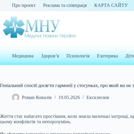
Перейти
Про проект
Реклама та співпраця
КАРТА САЙТУ
до
вмісту
Медицина
Здоров’я
Психологія
Езотерика
Діт
Геніальний спосіб досягти гармонії у стосунках, про який ви не 
Роман Ковалів
19.05.2026
Ексклюзив
Життя стає набагато простішим, коли знаєш маленькі хитрощі, щ
цьому конфліктів та непорозумінь.