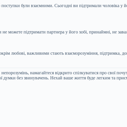
поступки були взаємними. Сьогодні ви підтримали чоловіка у йо
не можете підтримати партнера у його хобі, принаймні, не зава
 окрім любові, важливими стають взаєморозуміння, підтримка, дов
епорозумінь, намагайтеся відкрито спілкуватися про свої почут
ї думки без звинувачень. Нехай ваше життя буде легким та при