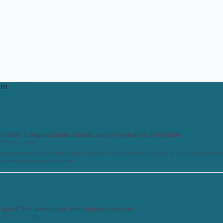
ни
стійні: 5 зодіакальних знаків, які не шукають стосунків
к
Сер 5, 2026
о суспільство досі одержиме ідеєю парності. Якщо людина самотня, їй неодмінно припису
шукати приховані психологічні…
парах? Хто насправді живе краще сьогодні
юк
Сер 2, 2026