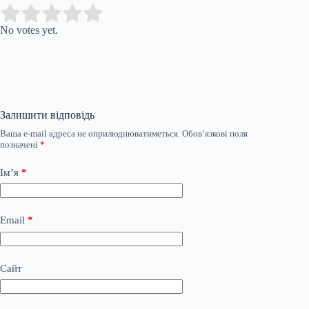
Submit Rating
Rate this item:
No votes yet.
Залишити відповідь
Ваша e-mail адреса не оприлюднюватиметься.
Обов’язкові поля
позначені
*
Ім’я
*
Email
*
Сайт