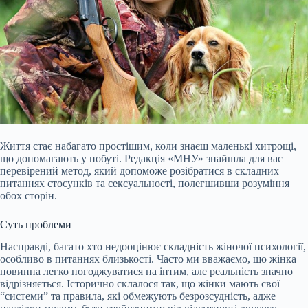
Життя стає набагато простішим, коли знаєш маленькі хитрощі,
що допомагають у побуті. Редакція «МНУ» знайшла для вас
перевірений метод, який допоможе розібратися в складних
питаннях стосунків та сексуальності, полегшивши розуміння
обох сторін.
Суть проблеми
Насправді, багато хто недооцінює складність жіночої психології,
особливо в питаннях близькості. Часто ми вважаємо, що жінка
повинна легко погоджуватися на інтим, але реальність значно
відрізняється. Історично склалося так, що жінки
мають свої
“системи” та правила, які обмежують безрозсудність, адже