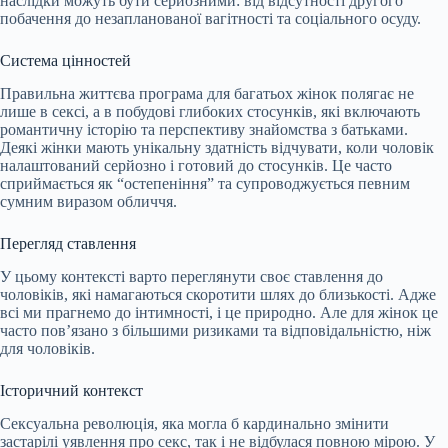
наслідки можуть бути серйозними: від відсутності другого
побачення до незапланованої вагітності та соціального осуду.
Система цінностей
Правильна життєва програма для багатьох жінок полягає не
лише в сексі, а в побудові глибоких стосунків, які включають
романтичну історію та перспективу знайомства з батьками.
Деякі жінки мають унікальну здатність відчувати, коли чоловік
налаштований серйозно і готовий до стосунків. Це часто
сприймається як “остепеніння” та супроводжується певним
сумним виразом обличчя.
Перегляд ставлення
У цьому контексті варто переглянути своє ставлення до
чоловіків, які намагаються скоротити шлях до близькості. Адже
всі ми прагнемо до інтимності, і це природно. Але для жінок це
часто пов’язано з більшими ризиками та відповідальністю, ніж
для чоловіків.
Історичний контекст
Сексуальна революція, яка могла б кардинально змінити
застарілі уявлення про секс, так і не відбулася повною мірою. У