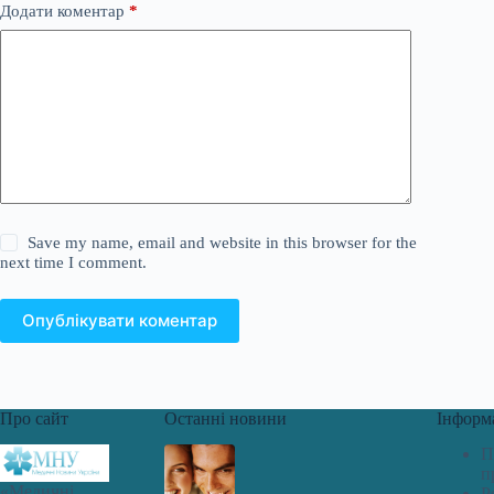
Додати коментар
*
Save my name, email and website in this browser for the
next time I comment.
Опублікувати коментар
Про сайт
Останні новини
Інформ
П
п
«Медичні
Р