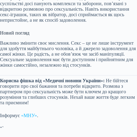
суспільстві досі панують комплекси та заборони, пов’язані з
відкритою розмовою про сексуальність. Навіть використання
секс-іграшок, таких як вібратор, досі сприймається як щось
непристойне, а не як спосіб задоволення.
Новий погляд
Важливо змінити своє мислення. Секс – це не лише інструмент
для здобуття майбутнього чоловіка, а й джерело задоволення для
самої жінки. Це радість, а не обов’язок чи засіб маніпуляції.
Сексуальне задоволення має бути доступним і прийнятним для
жінки самостійно, незалежно від стосунків.
Корисна фішка від «Медичні новини України»:
Не бійтеся
говорити про свої бажання та потреби відкрито. Розмова з
партнером про сексуальність може бути ключем до кращого
розуміння та глибших стосунків. Нехай ваше життя буде легким
та приємним!
Інформує
«МНУ»
.
“`