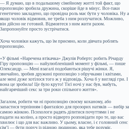
— Я думаю, що в подальшому сімейному житті той факт, що
пропозицію зробила дружина, скоріше йде в мінус. Все-таки
генетично закладено, що провідна роль має бути у чоловіка. Ну а
якщо чоловік відмовив, не треба з ним розлучатися. Можливо,
він дійсно не готовий. Відмовтеся з ним жити разом.
Запропонуйте просто зустрічатися.
Хоча чоловіки кажуть, що їм приємно, коли дівчата роблять
пропозицію.
«У фільмі «Наречена втікачка» Джулія Робертс робить Річарду
Гіру пропозицію — найулюбленіший момент у фільмі, — пише
Олександр. — Мені взагалі подобаються рішучі жінки. Я,
звичайно, зробив дружині пропозицію з обручками і квітами,
але мені дуже хотілося того ж у відповідь. Хоча б у вигляді гри. І
вона це зробила! Це було круто! Тієї ночі у нас був, мабуть,
найгарячіший секс за три роки спільного життя».
Загалом, робити чи ні пропозицію своєму коханому, або
запастися терпінням і фантазією для прозорих натяків — вибір за
самою жінкою. Психологи радять ділитися почуттями і не
падати на коліно, а просто відверто розповідати про те, що вас
хвилює і що для вас важливо. У цьому, власне, і є головний сенс
сім’ї — бути поруч із рідною людиною, яка тебе розуміє.