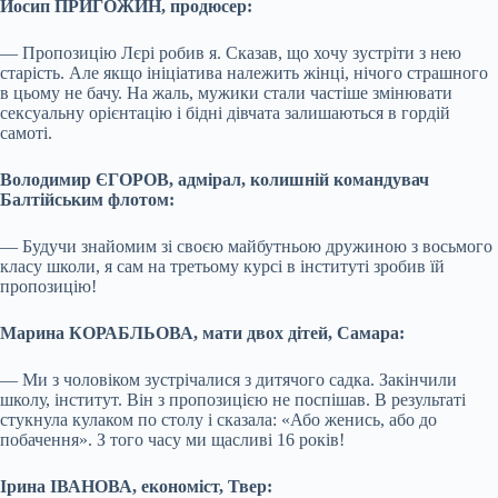
Йосип ПРИГОЖИН, продюсер:
— Пропозицію Лєрі робив я. Сказав, що хочу зустріти з нею
старість. Але якщо ініціатива належить жінці, нічого страшного
в цьому не бачу. На жаль, мужики стали частіше змінювати
сексуальну орієнтацію і бідні дівчата залишаються в гордій
самоті.
Володимир ЄГОРОВ, адмірал, колишній командувач
Балтійським флотом:
— Будучи знайомим зі своєю майбутньою дружиною з восьмого
класу школи, я сам на третьому курсі в інституті зробив їй
пропозицію!
Марина КОРАБЛЬОВА, мати двох дітей, Самара:
— Ми з чоловіком зустрічалися з дитячого садка. Закінчили
школу, інститут. Він з пропозицією не поспішав. В результаті
стукнула кулаком по столу і сказала: «Або женись, або до
побачення». З того часу ми щасливі 16 років!
Ірина ІВАНОВА, економіст, Твер: