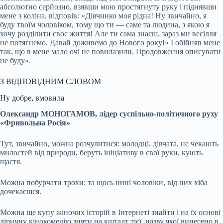
абсолютно серйозно, взявши мою простягнуту руку і піднявши
мене з коліна, відповів: «Дівчинко моя рідна! Ну звичайно, я
буду твоїм чоловіком, тому що ти — саме та людина, з якою я
хочу розділити своє життя! Але ти сама знаєш, зараз ми весілля
не потягнемо. Давай доживемо до Нового року!» І обійняв мене
так, що в мене мало очі не повилазили. Продовження описувати
не буду».
З ВІДПОВІДНИМ СЛОВОМ
Ну добре, вмовила
Олександр МОНОГАМОВ, лідер суспільно-політичного руху
«Фривольна Росія»
Тут, звичайно, можна розчулитися: молодці, дівчата, не чекають
милостей від природи, беруть ініціативу в свої руки, кують
щастя.
Можна побурчати трохи: та щось нині чоловіки, від них хіба
дочекаєшся.
Можна ще купу жіночих історій в Інтернеті знайти і на їх основі
ліричну кінокомедію зняти на кшталт тієї, назву якої винесено в