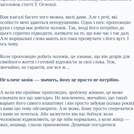
заголовок статті Т. Огнєвої.
Вам взагалі багато чого можна, милі дами. Але є речі, які
особисто мені здаються непорушними. Одна з них: пропозицію
руки і серця має робити чоловік. Так, іноді його потрібно до
цього спритно підводити, натякати на те, що вже час і так далі.
Але вирішальні слова мають все-таки прозвучати з його вуст. І
ось чому.
Коли пропозицію робить чоловік, це означає, що він дозрів для
сімейного життя і готовий відповісти за свої слова. Теж,
звичайно, не гарантія, але все ж…
Не кличе заміж — значить, йому це просто не потрібно.
А коли він приймає пропозицію, зроблену жінкою, це може
означати все що завгодно. Не виключено, звичайно, що такий
варіант його самого влаштовує і він просто забував (кілька років)
з вами цю тему обговорити. Але може, йому просто сперечатися
з вами не хочеться. Або засмутити він вас боїться: коли
чоловікові відмовляють, це ще ніби нормально, а коли жінці —
жах, кошмар, сльози приниження. Дешевше погодитися.