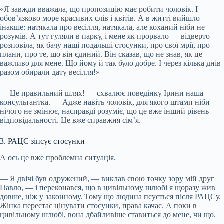
«Я завжди вважала, що пропозицію має робити чоловік. І
обов’язково море красивих слів і квітів. А в житті вийшло
інакше: натякала про весілля, натякала, але коханий ніби не
розумів. А тут гуляли в парку, і мене як прорвало — відверто
розповіла, як бачу наші подальші стосунки, про свої мрії, про
плани, про те, що він єдиний. Він сказав, що не знав, як це
важливо для мене. Що йому й так було добре. І через кілька днів
разом обирали дату весілля!»
— Це правильний шлях! — схвалює поведінку Ірини наша
консультантка. — Адже навіть чоловік, для якого штамп ніби
нічого не змінює, насправді розуміє, що це вже інший рівень
відповідальності. Це вже справжня сім’я.
3. РАЦС зіпсує стосунки
А ось це вже проблемна ситуація.
— Я двічі був одружений, — виклав свою точку зору мій друг
Павло, — і переконався, що в цивільному шлюбі я щоразу жив
довше, ніж у законному. Тому що людина псується після РАЦСу.
Жінка перестає цінувати стосунки, права качає. А поки в
цивільному шлюбі, вона дбайливіше ставиться до мене, чи що.