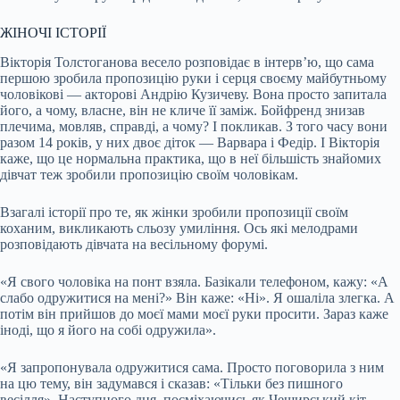
ЖІНОЧІ ІСТОРІЇ
Вікторія Толстоганова весело розповідає в інтерв’ю, що сама
першою зробила пропозицію руки і серця своєму майбутньому
чоловікові — акторові Андрію Кузичеву. Вона просто запитала
його, а чому, власне, він не кличе її заміж. Бойфренд знизав
плечима, мовляв, справді, а чому? І покликав. З того часу вони
разом 14 років, у них двоє діток — Варвара і Федір. І Вікторія
каже, що це нормальна практика, що в неї більшість знайомих
дівчат теж зробили пропозицію своїм чоловікам.
Взагалі історії про те, як жінки зробили пропозиції своїм
коханим, викликають сльозу умиління. Ось які мелодрами
розповідають дівчата на весільному форумі.
«Я свого чоловіка на понт взяла. Базікали телефоном, кажу: «А
слабо одружитися на мені?» Він каже: «Ні». Я ошаліла злегка. А
потім він прийшов до моєї мами моєї руки просити. Зараз каже
іноді, що я його на собі одружила».
«Я запропонувала одружитися сама. Просто поговорила з ним
на цю тему, він задумався і сказав: «Тільки без пишного
весілля». Наступного дня, посміхаючись як Чеширський кіт,