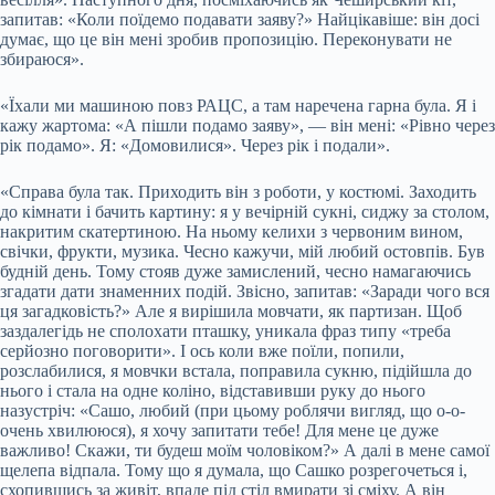
запитав: «Коли поїдемо подавати заяву?» Найцікавіше: він досі
думає, що це він мені зробив пропозицію. Переконувати не
збираюся».
«Їхали ми машиною повз РАЦС, а там наречена гарна була. Я і
кажу жартома: «А пішли подамо заяву», — він мені: «Рівно через
рік подамо». Я: «Домовилися». Через рік і подали».
«Справа була так. Приходить він з роботи, у костюмі. Заходить
до кімнати і бачить картину: я у вечірній сукні, сиджу за столом,
накритим скатертиною. На ньому келихи з червоним вином,
свічки, фрукти, музика. Чесно кажучи, мій любий остовпів. Був
будній день. Тому стояв дуже замислений, чесно намагаючись
згадати дати знаменних подій. Звісно, запитав: «Заради чого вся
ця загадковість?» Але я вирішила мовчати, як партизан. Щоб
заздалегідь не сполохати пташку, уникала фраз типу «треба
серйозно поговорити». І ось коли вже поїли, попили,
розслабилися, я мовчки встала, поправила сукню, підійшла до
нього і стала на одне коліно, відставивши руку до нього
назустріч: «Сашо, любий (при цьому роблячи вигляд, що о-о-
очень хвилююся), я хочу запитати тебе! Для мене це дуже
важливо! Скажи, ти будеш моїм чоловіком?» А далі в мене самої
щелепа відпала. Тому що я думала, що Сашко розрегочеться і,
схопившись за живіт, впаде під стіл вмирати зі сміху. А він