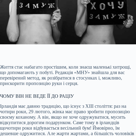
Життя стає набагато простішим, коли знаєш маленькі хитрощі,
що допомагають у побуті. Редакція «МНУ» знайшла для вас
перевірений метод, як розібратися в стосунках і, можливо,
прискорити пропозицію руки і серця.
ЧОМУ ВІН НЕ ВЕДЕ ЇЇ ДО РАЦІУ
Ірландія має давню традицію, що існує з XIII століття: раз на
чотири роки, 29 лютого, жінка має право зробити пропозицію
своєму коханому. А він, якщо не хоче одружуватися, мусить
відкупитися дорогим подарунком. Саме тому в ірландців
щочотири роки
відбувається весільний бум! Ймовірно, їм
дешевше одружитися. Але жарти жартами, а більшість чоловіків