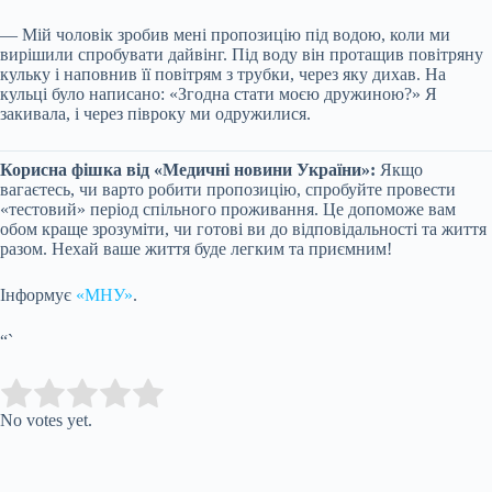
— Мій чоловік зробив мені пропозицію під водою, коли ми
вирішили спробувати дайвінг. Під воду він протащив повітряну
кульку і наповнив її повітрям з трубки, через яку дихав. На
кульці було написано: «Згодна стати моєю дружиною?» Я
закивала, і через півроку ми одружилися.
Корисна фішка від «Медичні новини України»:
Якщо
вагаєтесь, чи варто робити пропозицію, спробуйте провести
«тестовий» період спільного проживання. Це допоможе вам
обом краще зрозуміти, чи готові ви до відповідальності та життя
разом. Нехай ваше життя буде легким та приємним!
Інформує
«МНУ»
.
“`
Submit Rating
Rate this item:
No votes yet.