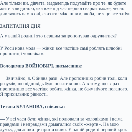
Але тільки ви, дівчата, заздалегідь подумайте про те, як будете
жити з людиною, яка вже під час першої сварки зможе, чесно
дивлячись вам в очі, сказати: між іншим, люба, не я це все затіяв.
ЗАПИТАННЯ ДНЯ
А у вашій родині хто першим запропонував одружитися?
У Росії нова мода — жінки все частіше самі роблять шлюбні
пропозиції чоловікам.
Володимир ВОЙНОВИЧ, письменник:
— Звичайно, я. Обидва рази. Але пропозицію робив тоді, коли
розумів, що відповідь буде позитивною. А в тому, що зараз
пропозицію все частіше робить жінка, не бачу нічого поганого.
Я прихильник рівності.
Тетяна БУЛАНОВА, співачка:
— У всі часи були жінки, які полювали за чоловіками і всіма
правдами і неправдами домагалися своїх «жертв». На мою
думку, для жінки це принизливо. У нашій родині перший крок