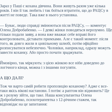
Зараз у Паші є кохана дівчина. Вони живуть разом уже кілька
років. І він її так любить і так боїться втратити, що до РАЦСу в
житті не поведе. Така вже в нього установка.
— Буває, люди справді змінюються після РАЦСу, — коментує
Олена Добробабенко. — І деякі жінки поводяться нерозумно. Ще
тільки подали заяву, а вона вже вважає себе вправі його
контролювати, діставати примхами. Але є такий момент: після
того, як довго жили в цивільному шлюбі, потім офіційно
розписуватися небезпечно. Чоловіки, наприклад, одразу можуть
завести коханку. Або просто почати зраджувати.
Ймовірно, так міркують: з цією жінкою все ніби доведено до
логічного кінця, можна і з іншими погуляти.
А ЩО ДАЛІ?
Тож чи варто самій робити пропозицію коханому? Адже є все-
таки якісь вікові настанови. І потім: а раптом він відмовить? Це
ж з розуму зійти, що таке. Наша консультантка Олена
Добробабенко, психотерапевтка з 12-річним стажем, так
відповідає на це запитання: