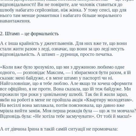
відповідальності! Ви не повірите, але чоловік ставиться до
шлюбу набагато серйозніше, ніж жінка. У тому сенсі, що для
нього там менше романтики і набагато більше морального
навантаження.
2. Штамп – це формальність
А є інша крайність у джентльменів. Для них вже те, що вони
стали жити разом з леді, означає, що вони за цю леді несуть
відповідальність. А штамп – дурниця, просто печатка.
«Коли вже було зрозуміло, що ми з дружиною любимо одне
одного, — розповідає Максим, — і збираємося бути разом, я їй
сказав: мені байдуже, є в мене штамп у паспорті чи ні.
Найголовніше, що я тебе люблю. Але якщо ти хочеш оформити
все офіційно, я не проти. Вона сказала, що їй теж байдуже. Ми
прожили три роки у цивільному шлюбі. Так би й жили зараз,
якби на роботі в мене не пройшла акція «Квартиру молодятам».
На весіллі вона заплакала, потім пояснювала, що давно вже
мріяла вийти заміж. Моя перша реакція була — що ж ти мовчала?
Відповідь була: «Не хотіла тебе засмучувати». От тобі й маєш!»
А от дівчина Ірина в такій самій ситуації не промовчала: