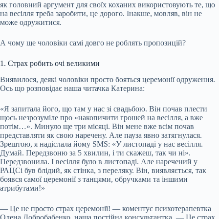
як головний аргумент для своїх коханих використовують те, що
на весілля треба заробити, це дорого. Інакше, мовляв, він не
може одружитися.
А чому ще чоловіки самі довго не роблять пропозицій?
1. Страх робить очі великими
Виявилося, деякі чоловіки просто бояться церемонії одруження.
Ось що розповідає наша читачка Катерина:
«Я запитала його, що там у нас зі свадьбою. Він почав плести
щось незрозуміле про «накопичити грошей на весілля, а вже
потім…». Минуло ще три місяці. Він мене вже всім почав
представляти як свою наречену. Але пауза явно затягнулася.
Зрештою, я надіслала йому SMS: «У листопаді у нас весілля.
Думай. Передзвоню за 5 хвилин, і ти скажеш, так чи ні».
Передзвонила. І весілля було в листопаді. Але наречений у
РАЦСі був блідий, як стінка, з переляку. Він, виявляється, так
боявся самої церемонії з танцями, обручками та іншими
атрибутами!»
— Це не просто страх церемонії! — коментує психотерапевтка
Олена Добробабенко, наша постійна консультантка. — Це страх