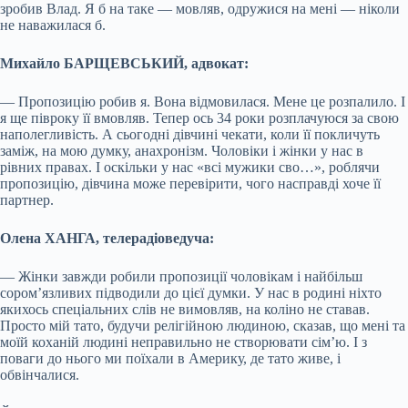
зробив Влад. Я б на таке — мовляв, одружися на мені — ніколи
не наважилася б.
Михайло БАРЩЕВСЬКИЙ, адвокат:
— Пропозицію робив я. Вона відмовилася. Мене це розпалило. І
я ще півроку її вмовляв. Тепер ось 34 роки розплачуюся за свою
наполегливість. А сьогодні дівчині чекати, коли її покличуть
заміж, на мою думку, анахронізм. Чоловіки і жінки у нас в
рівних правах. І оскільки у нас «всі мужики сво…», роблячи
пропозицію, дівчина може перевірити, чого насправді хоче її
партнер.
Олена ХАНГА, телерадіоведуча:
— Жінки завжди робили пропозиції чоловікам і найбільш
сором’язливих підводили до цієї думки. У нас в родині ніхто
якихось спеціальних слів не вимовляв, на коліно не ставав.
Просто мій тато, будучи релігійною людиною, сказав, що мені та
моїй коханій людині неправильно не створювати сім’ю. І з
поваги до нього ми поїхали в Америку, де тато живе, і
обвінчалися.