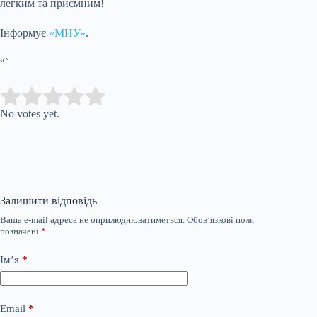
легким та приємним!
Інформує
«МНУ»
.
“`
Submit Rating
Rate this item:
No votes yet.
Залишити відповідь
Ваша e-mail адреса не оприлюднюватиметься.
Обов’язкові поля
позначені
*
Ім’я
*
Email
*