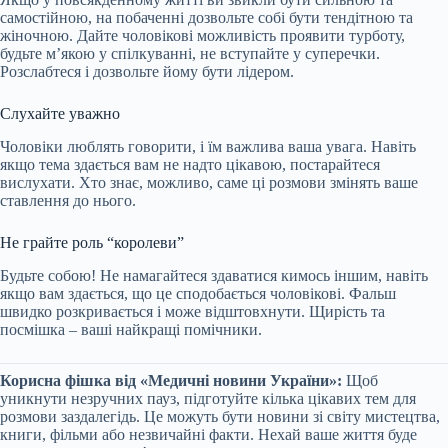
самостійною, на побаченні дозвольте собі бути тендітною та
жіночною. Дайте чоловікові можливість проявити турботу,
будьте м’якою у спілкуванні, не вступайте у суперечки.
Розслабтеся і дозвольте йому бути лідером.
Слухайте уважно
Чоловіки люблять говорити, і їм важлива ваша увага. Навіть
якщо тема здається вам не надто цікавою, постарайтеся
вислухати. Хто знає, можливо, саме ці розмови змінять ваше
ставлення до нього.
Не грайте роль “королеви”
Будьте собою! Не намагайтеся здаватися кимось іншим, навіть
якщо вам здається, що це сподобається чоловікові. Фальш
швидко розкривається і може відштовхнути. Щирість та
посмішка – ваші найкращі помічники.
Корисна фішка від «Медичні новини України»:
Щоб
уникнути незручних пауз, підготуйте кілька цікавих тем для
розмови заздалегідь. Це можуть бути новини зі світу мистецтва,
книги, фільми або незвичайні факти. Нехай ваше життя буде