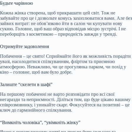
Будьте чарівною
Кожна жінка створена, щоб прикрашати цей
світ. Тож не
забувайте про це і дозвольте комусь захоплюватися вами. Але без
зайвих витрат: не обов’язково йти в салон чи купувати нову
сукню. Головне, щоб ваш образ відповідав місцю зустрічі. І не
переборщіть з косметикою – природність завжди у тренді.
Отримуйте задоволення
Побачення – це свято! Сприймайте його як можливість порадіти
увазі, насолодитися спілкуванням, фліртом та приємною
атмосферою. Неважливо, чи це прогулянка парком, чи похід у
кіно – головне, щоб вам було добре.
Залиште “скелети в шафі”
На першому побаченні не варто розповідати про всі свої
негаразди та неприємності. Діліться тим, що буде цікаво вашому
співрозмовнику, і уникайте скарг. Фокусуйтеся на позитиві – це
ключ до гармонійного спілкування.
“Вимкніть чоловіка”, “увімкніть жінку”
Якщо у повсякденному житті ви звикли бути сильною та