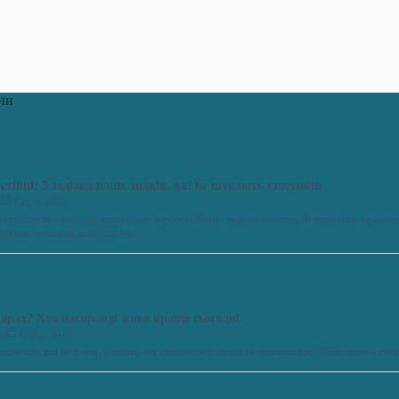
ни
стійні: 5 зодіакальних знаків, які не шукають стосунків
к
Сер 5, 2026
о суспільство досі одержиме ідеєю парності. Якщо людина самотня, їй неодмінно припису
шукати приховані психологічні…
парах? Хто насправді живе краще сьогодні
юк
Сер 2, 2026
відчуття, що десь там, у інших, усе складається легше та правильніше? Ніби трава в су