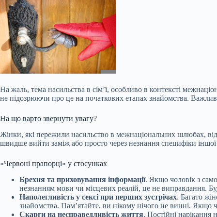
На жаль, тема насильства в сім’ї, особливо в контексті межнаці
не підозрюючи про це на початкових етапах знайомства. Важлив
На що варто звернути увагу?
Жінки, які пережили насильство в межнаціональних шлюбах, відз
швидше вийти заміж або просто через незнання специфіки іншої
«Червоні прапорці» у стосунках
Брехня та приховування інформації
. Якщо чоловік з сам
незнанням мови чи місцевих реалій, це не виправдання. Бу
Наполегливість у сексі при перших зустрічах
. Багато жі
знайомства. Пам’ятайте, ви нікому нічого не винні. Якщо 
Скарги на несправедливість життя
. Постійні нарікання 