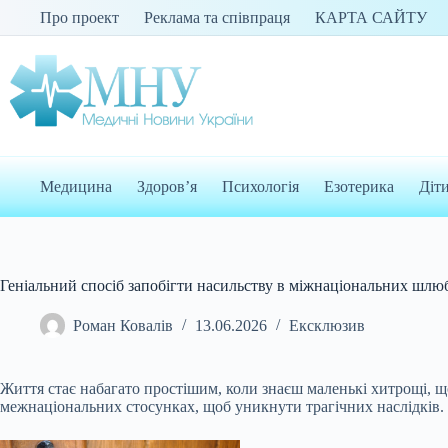
Перейти
Про проект
Реклама та співпраця
КАРТА САЙТУ
до
вмісту
Медицина
Здоров’я
Психологія
Езотерика
Діт
Геніальний спосіб запобігти насильству в міжнаціональних шлюб
Роман Ковалів
13.06.2026
Ексклюзив
Життя стає набагато простішим, коли знаєш маленькі хитрощі, щ
межнаціональних стосунках, щоб уникнути трагічних наслідків.