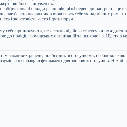
и жертвою його звинувачень.
 необґрунтовані напади ревнощів, різкі перепади настрою – це в
но, але багато насильників виявляють себе як надмірних романт
ість і жорстокість часто йдуть поруч.
ому себе принижувати, незалежно від його статусу чи походження
гою до поліції, громадських організацій та психологів. Щастя в 
ям важливих рішень, пов’язаних зі стосунками, особливо якщо 
озумінь і membangun фундамент для здорових стосунків. Нехай 