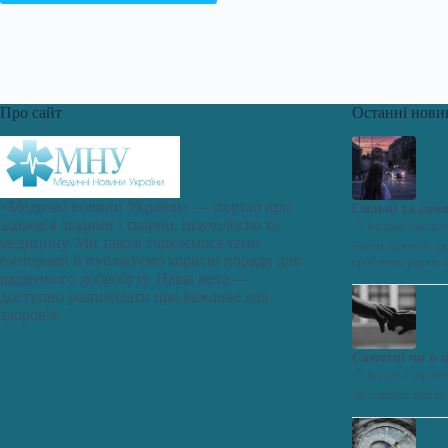
Про сайт
Останні нови
«Медичні новини України» — портал про
Сильні та само
здоров'я людини і тварин, психологію та
Килина Процю
медицину. Ми також торкаємося теми
Часом здається, щ
езотерики й публікуємо корисні поради для
проблеми, радять 
щоденного добробуту. Наша мета —
доступно розповідати про важливе для
здоров'я.
Самотні чи в 
Богдан Гаврил
Чи знайоме вам це 