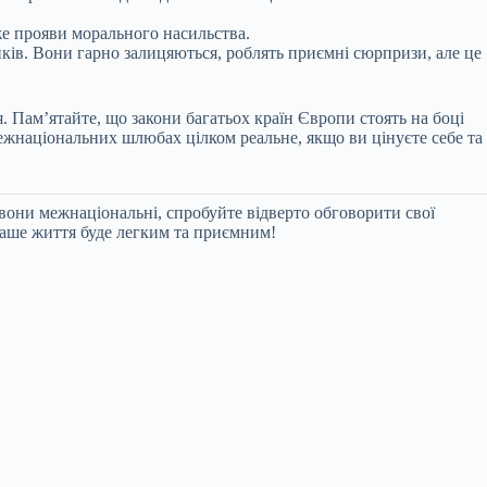
же прояви морального насильства.
иків. Вони гарно залицяються, роблять приємні сюрпризи, але це
. Пам’ятайте, що закони багатьох країн Європи стоять на боці
межнаціональних шлюбах цілком реальне, якщо ви цінуєте себе та
вони межнаціональні, спробуйте відверто обговорити свої
ваше життя буде легким та приємним!