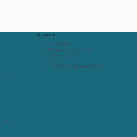
Інформація
Про проект
Реклама та співпраця
КАРТА САЙТУ
Контакти
Політика конфіденційності
ють якісь
сіда завжди…