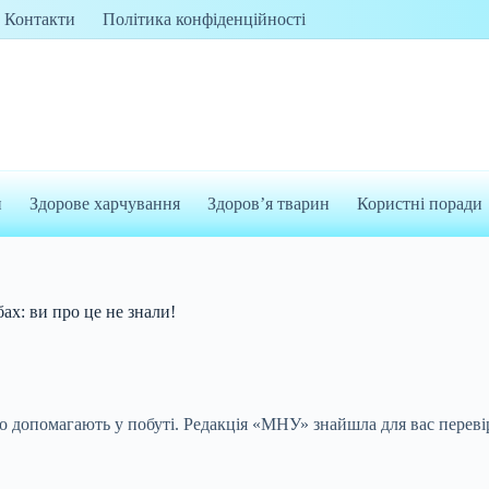
Контакти
Політика конфіденційності
и
Здорове харчування
Здоров’я тварин
Користні поради
ах: ви про це не знали!
о допомагають у побуті. Редакція «МНУ» знайшла для вас переві