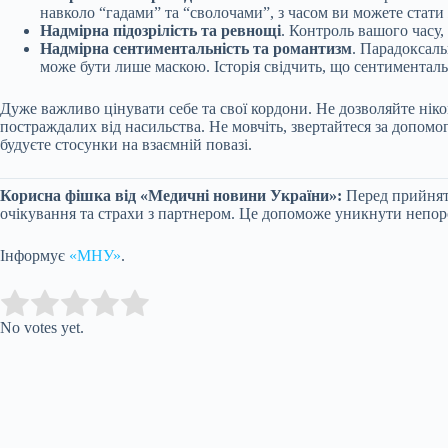
навколо “гадами” та “сволочами”, з часом ви можете стат
Надмірна підозрілість та ревнощі
. Контроль вашого часу,
Надмірна сентиментальність та романтизм
. Парадоксаль
може бути лише маскою. Історія свідчить, що сентиментальн
Дуже важливо цінувати себе та свої кордони. Не дозволяйте нік
постраждалих від насильства. Не мовчіть, звертайтеся за допомо
будуєте стосунки на взаємній повазі.
Корисна фішка від «Медичні новини України»:
Перед прийнятт
очікування та страхи з партнером. Це допоможе уникнути непор
Інформує
«МНУ»
.
Submit Rating
Rate this item:
No votes yet.