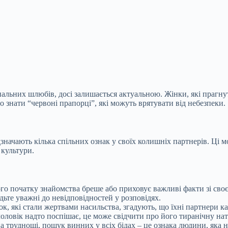
ональних шлюбів, досі залишається актуальною. Жінки, які прагн
о знати “червоні
прапорці”, які можуть врятувати від небезпеки.
начають кілька спільних ознак у своїх колишніх партнерів. Ці 
 культури.
ого початку знайомства бреше або приховує важливі факти зі своє
дьте уважні до невідповідностей у розповідях.
нок, які стали жертвами насильства, згадують, що їхні партнери 
чоловік надто поспішає, це може свідчити про його тиранічну нат
на труднощі, пошук винних у всіх бідах – це ознака людини, яка н