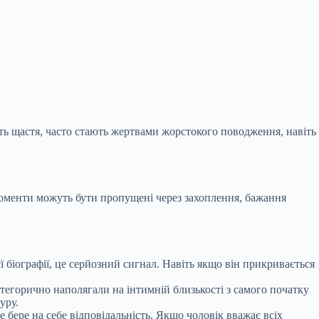
уть щастя, часто стають жертвами жорстокого поводження, навіть
моменти можуть бути пропущені через захоплення, бажання
ї біографії, це серйозний сигнал. Навіть якщо він прикривається
категорично наполягали на інтимній близькості з самого початку
уру.
е бере на себе відповідальність. Якщо чоловік вважає всіх