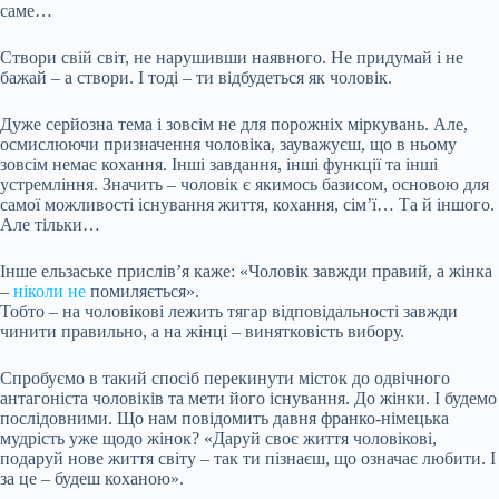
саме…
Створи свій світ, не нарушивши наявного. Не придумай і не
бажай – а створи. І тоді – ти відбудеться як чоловік.
Дуже серйозна тема і зовсім не для порожніх міркувань. Але,
осмислюючи призначення чоловіка, зауважуєш, що в ньому
зовсім немає кохання. Інші завдання, інші функції та інші
устремління. Значить – чоловік є якимось базисом, основою для
самої можливості існування життя, кохання, сім’ї… Та й іншого.
Але тільки…
Інше ельзаське прислів’я каже: «Чоловік завжди правий, а жінка
–
ніколи не
помиляється».
Тобто – на чоловікові лежить тягар відповідальності завжди
чинити правильно, а на жінці – винятковість вибору.
Спробуємо в такий спосіб перекинути місток до одвічного
антагоніста чоловіків та мети його існування. До жінки. І будемо
послідовними. Що нам повідомить давня франко-німецька
мудрість уже щодо жінок? «Даруй своє життя чоловікові,
подаруй нове життя світу – так ти пізнаєш, що означає любити. І
за це – будеш коханою».