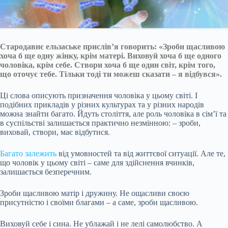
Стародавнє ельзаське прислів’я говорить: «Зроби щасливою
хоча б ще одну жінку, крім матері. Виховуй хоча б ще одного
чоловіка, крім себе. Створи хоча б ще один світ, крім того,
що оточує тебе. Тільки тоді ти можеш сказати – я відбувся».
Ці слова описують призначення чоловіка у цьому світі. І
подібних прикладів у різних культурах та у різних народів
можна знайти багато. Йдуть століття, але роль чоловіка в сім’ї та
в суспільстві залишається практично незмінною: – зроби,
виховай, створи,
має відбутися.
Багато залежить
від умовностей та від життєвої ситуації. Але те,
що чоловік у цьому світі – саме для здійснення вчинків,
залишається безперечним.
Зроби щасливою матір і дружину. Не ощасливи своєю
присутністю і своїми благами – а саме, зроби щасливою.
Виховуй себе і сина. Не ублажай і не лелі самолюбство. А