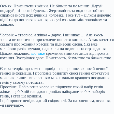
Ось як. Призначення жінки. Не більше та не менше. Даруй,
подаруй, пізнаєш і будеш… Жертовність та водночас об’єкт
спрямованості всіх вчинків чоловіка. І ось тут – цілком доречно
підійти до поняття кохання, як суті взаємин між чоловіком та
жінкою.
Чоловік – створює, а жінка – дарує. І виникає … Але якось
зовсім не поетично, приземлене поняття виникає. А так хочеться
сказати про кохання красиві та піднесені слова. Які вже
мільйони разів звучали, надихали на подвиги та страждання.
Цілком можливо,
що таке
враження виникає лише від проявів
кохання. Зустрілися двоє. Пристрасть, безумство та блаженство.
Є така теорія, що кожен індивід – не що інше, як носій певної
генної інформації. І програма розвитку своєї генної структури
можлива лише з виявленням максимально кращого поєднання
генів у своєму потомстві.
Простіше. Набір генів чоловіка підшукує такий набір генів
жінки, щоб їхній нащадок придбав найкраще з обох наборів
генів, і став ще кращим.
І цей процес непідвладний свідомості. За натхненням, осяяння,
«я відчуваю».