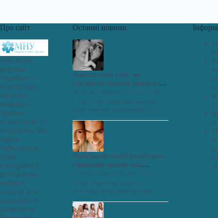
Про сайт
Останні новини
Інформ
П
п
«Медичні
Р
новини
т
Замість сотні слів: як
України» —
с
елегантно ставити людей на
портал про
ц
місце
Богдан Гаврилюк
Сер 7, 2026
здоров'я
К
І десь за пів години, поки нарізаєш
людини і
С
салат чи просто прогулюєшся, в голові
тварин,
К
раптом виникає блискуча відповідь.
психологію та
и
Геніальна, просто на…
медицину. Ми
П
також
а
торкаємося
к
теми
Геніальний спосіб розпізнати
н
езотерики й
справжню дружбу між
ті
публікуємо
чоловіком та жінкою: ви про
Роман Ковалів
Сер 6, 2026
корисні
це не знали! Як легко
“`html Життя стає набагато
поради для
зрозуміти, чи є місце для
простішим, коли знаєш маленькі
хитрощі, що допомагають у побуті.
щоденного
платонічних стосунків. Ця
Редакція «МНУ» знайшла для вас
добробуту.
хитрість, що економить час,
перевірений…
Наша мета —
допоможе розставити крапки