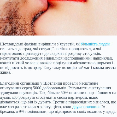
Шотландські фахівці вирішили з’ясувати, як
більшість людей
ставиться до зрад, які ситуації частіше прощаються, а які
гарантовано призведуть до сварки та розриву стосунків.
Результати дослідження виявилися несподіваними: наприклад,
кожен п’ятий чоловік вважає поцілунки абсолютною нормою і
не відносить їх до зрад. Таку саму позицію займає і кожна десята
жінка.
Благодійні організації у Шотландії провели масштабне
опитування серед 5000 добровольців. Результати анкетування
здивували
науковців. Так, більше 50% опитаних пар зійшлися на
думці, що розірвуть стосунки зі своїм партнером, якщо
дізнаються, що він їх дурить. Третина піддослідних зізналася, що
вже хоч раз стикалася з ситуацією, коли
друга половина
їм
брехала, а 9% повідомили, що підозрюють своїх коханих у зраді.