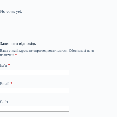
Submit Rating
Rate this item:
No votes yet.
Залишити відповідь
Ваша e-mail адреса не оприлюднюватиметься.
Обов’язкові поля
позначені
*
Ім’я
*
Email
*
Сайт