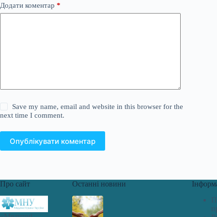
Додати коментар
*
Save my name, email and website in this browser for the
next time I comment.
Опублікувати коментар
Про сайт
Останні новини
Інформ
П
п
«Медичні