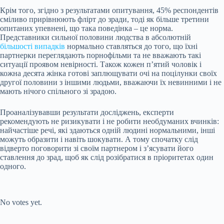
Крім того, згідно з результатами опитування, 45% респондентів
сміливо прирівнюють флірт до зради, тоді як більше третини
опитаних упевнені, що така поведінка – це норма.
Представники сильної половини людства в абсолютній
більшості випадків
нормально ставляться до того, що їхні
партнерки переглядають порнофільми та не вважають такі
ситуації проявом невірності. Також кожен п’ятий чоловік і
кожна десята жінка готові заплющувати очі на поцілунки своїх
другої половини з іншими людьми, вважаючи їх невинними і не
мають нічого спільного зі зрадою.
Проаналізувавши результати досліджень, експерти
рекомендують не ризикувати і не робити необдуманих вчинків:
найчастіше речі, які здаються одній людині нормальними, інші
можуть образити і навіть шокувати. А тому спочатку слід
відверто поговорити зі своїм партнером і з’ясувати його
ставлення до зрад, щоб як слід розібратися в пріоритетах один
одного.
Submit Rating
Rate this item:
No votes yet.