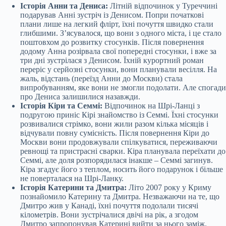
Історія Анни та Дениса:
Літній відпочинок у Туреччині
подарував Анні зустріч із Денисом. Попри початкові
плани лише на легкий флірт, їхні почуття швидко стали
глибшими. З’ясувалося, що вони з одного міста, і це стало
поштовхом до розвитку стосунків. Після повернення
додому Анна розірвала свої попередні стосунки, і вже за
три дні зустрілася з Денисом. Їхній курортний роман
переріс у серйозні стосунки, вони планували весілля. На
жаль, відстань (переїзд Анни до Москви) стала
випробуванням, яке вони не змогли подолати. Але спогади
про Дениса залишилися назавжди.
Історія Кіри та Семмі:
Відпочинок на Шрі-Ланці з
подругою приніс Кірі знайомство із Семмі. Їхні стосунки
розвивалися стрімко, вони жили разом кілька місяців і
відчували повну сумісність. Після повернення Кіри до
Москви вони продовжували спілкуватися, переживаючи
ревнощі та пристрасні сварки. Кіра планувала переїхати до
Семмі, але доля розпорядилася інакше – Семмі загинув.
Кіра згадує його з теплом, носить його подарунок і більше
не поверталася на Шрі-Ланку.
Історія Катерини та Дмитра:
Літо 2007 року у Криму
познайомило Катерину та Дмитра. Незважаючи на те, що
Дмитро жив у Канаді, їхні почуття подолали тисячі
кілометрів. Вони зустрічалися двічі на рік, а згодом
Дмитро запропонував Катерині вийти за нього заміж.