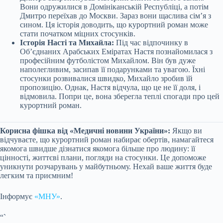
Вони одружилися в Домініканській Республіці, а потім
Дмитро переїхав до Москви. Зараз вони щаслива сім’я з
сином. Ця історія доводить, що курортний роман може
стати початком міцних стосунків.
Історія Насті та Михайла:
Під час відпочинку в
Об’єднаних Арабських Еміратах Настя познайомилася з
професійним футболістом Михайлом. Він був дуже
наполегливим, засипав її подарунками та увагою. Їхні
стосунки розвивалися швидко, Михайло зробив їй
пропозицію. Однак, Настя відчула, що це не її доля, і
відмовила. Попри це, вона зберегла теплі спогади про цей
курортний роман.
Корисна фішка від «Медичні новини України»:
Якщо ви
відчуваєте, що курортний роман набирає обертів, намагайтеся
якомога швидше дізнатися якомога більше про людину: її
цінності, життєві плани, погляди на стосунки. Це допоможе
уникнути розчарувань у майбутньому. Нехай ваше життя буде
легким та приємним!
Інформує
«МНУ»
.
“`