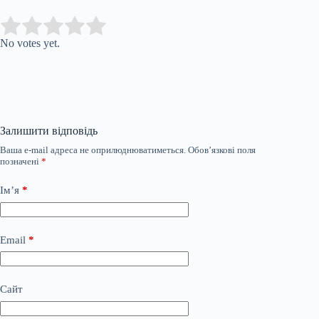
Submit Rating
Rate this item:
No votes yet.
Залишити відповідь
Ваша e-mail адреса не оприлюднюватиметься.
Обов’язкові поля
позначені
*
Ім’я
*
Email
*
Сайт