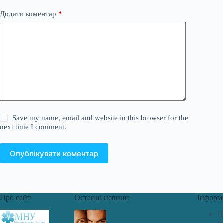
Додати коментар
*
Save my name, email and website in this browser for the
next time I comment.
Опублікувати коментар
Про сайт
Останні новини
Інформ
П
п