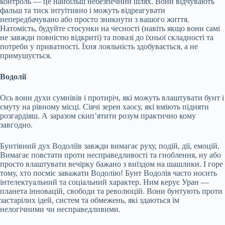
контроль — це найбільш небезпечний шлях. Вони відчувають
фальш та тиск інтуїтивно і можуть відреагувати
непередбачувано або просто зникнути з вашого життя.
Натомість, будуйте стосунки на чесності (навіть якщо вони самі
не завжди повністю відкриті) та повазі до їхньої складності та
потреби у приватності. Їхня лояльність здобувається, а не
примушується.
Водолії
Ось вони духи сумнівів і протиріч, які можуть влаштувати бунт і
смуту на рівному місці. Сіячі зерен хаосу, які вміють підняти
розгардіяш. А заразом скип’ятити розум практично кому
завгодно.
Бунтівний дух Водоліїв завжди вимагає руху, подій, дії, емоцій.
Вимагає повстати проти несправедливості та гноблення, ну або
просто влаштувати вечірку бажано з виїздом на шашлики. І горе
тому, хто посміє заважати Водолію! Бунт Водолія часто носить
інтелектуальний та соціальний характер. Ним керує Уран —
планета інновацій, свободи та революцій. Вони бунтують проти
застарілих ідей, систем та обмежень, які здаються їм
нелогічними чи несправедливими.