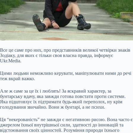
Все це саме про них, про представників великої четвірки знаків
Зодіаку, для яких є тільки своя власна правда, інформує
Ukr.Media.
Цими людьми неможливо керувати, маніпулювати ними до речі
теж вкрай важко.
Але ж саме за це їх і люблять! За яскравий характер, за
бунтарську вдачу, яка завжди готова повстати проти системи.
Яка підштовхує їх підтримати будь-який переполох, ну крім
голодування звичайно. Вони ж бунтарі, а не психи.
Ця “некерованість” не завжди є негативною рисою. Вона часто є
джерелом їхньої внутрішньої сили, здатності до інновацій та
відстоювання своїх цінностей. Розуміння природи їхнього