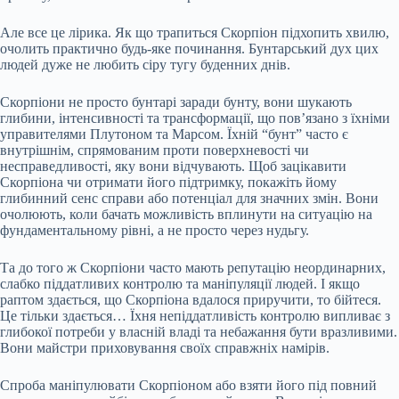
Але все це лірика. Як що трапиться Скорпіон підхопить хвилю,
очолить практично будь-яке починання. Бунтарський дух цих
людей дуже не любить сіру тугу буденних днів.
Скорпіони не просто бунтарі заради бунту, вони шукають
глибини, інтенсивності та трансформації, що пов’язано з їхніми
управителями Плутоном та Марсом. Їхній “бунт” часто є
внутрішнім, спрямованим проти поверхневості чи
несправедливості, яку вони відчувають. Щоб зацікавити
Скорпіона чи отримати його підтримку, покажіть йому
глибинний сенс справи або потенціал для значних змін. Вони
очолюють, коли бачать можливість вплинути на ситуацію на
фундаментальному рівні, а не просто через нудьгу.
Та до того ж Скорпіони часто мають репутацію неординарних,
слабко піддатливих контролю та маніпуляції людей. І якщо
раптом здається, що Скорпіона вдалося приручити, то бійтеся.
Це тільки здається… Їхня непіддатливість контролю випливає з
глибокої потреби у власній владі та небажання бути вразливими.
Вони майстри приховування своїх справжніх намірів.
Спроба маніпулювати Скорпіоном або взяти його під повний