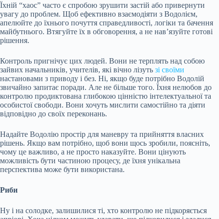
Їхній “хаос” часто є спробою зрушити застій або привернути
увагу до проблем. Щоб ефективно взаємодіяти з Водолієм,
апелюйте до їхнього почуття справедливості, логіки та бачення
майбутнього. Втягуйте їх в обговорення, а не нав’язуйте готові
рішення.
Контроль пригнічує цих людей. Вони не терплять над собою
зайвих начальників, учителів, які вічно лізуть
зі своїми
настановами з приводу і без. Ні, якщо буде потрібно Водолій
звичайно запитає поради. Але не більше того. Їхня нелюбов до
контролю продиктована глибокою цінністю інтелектуальної та
особистої свободи. Вони хочуть мислити самостійно та діяти
відповідно до своїх переконань.
Надайте Водолію простір для маневру та прийняття власних
рішень. Якщо вам потрібно, щоб вони щось зробили, поясніть,
чому це важливо, а не просто наказуйте. Вони цінують
можливість бути частиною процесу, де їхня унікальна
перспектива може бути використана.
Риби
Ну і на солодке, залишилися ті, хто контролю не підкоряється