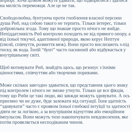
апріорі. Хоча цілком можуть удавати, що підкорилися і здалися
на милість переможця. Але це не так.
Свободолюбна, бунтуюча проти гноблення власної персони
душа Риб, над собою такого не терпить. Тільки інтерес, тільки
добровільна згода. Тому що інакше просто нічого не вийде.
Непіддатливість Риб контролю походить не від прямого опору, а
від їхньої текучої, адаптивної природи, якою керує Нептун
(ілюзії, співчуття, розмиття меж). Вони просто вислизають з-під
тиску, як вода. Їхній “бунт” часто пасивний або відбувається у
внутрішньому світі.
Щоб мотивувати Риб, знайдіть щось, що резонує з їхніми
цінностями, співчуттям або творчими поривами.
Може скільки завгодно здаватися, що представник цього знаку
під контролем і нічого не зможе утнути. Тільки це все фікція,
тому що Риби це такі люди, які завжди можуть здивувати. А ось
приємно чи не дуже, буде залежати від ситуації. Їхня здатність
“здивувати” часто є проявом їхньої глибокої інтуїції та здатності
діяти не за логікою, а за внутрішнім відчуттям або емоційним
імпульсом. Вони можуть тихо накопичувати невдоволення, яке
потім проявляється несподіваним чином.