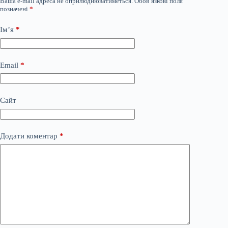
Ваша e-mail адреса не оприлюднюватиметься.
Обов’язкові поля
позначені
*
Ім’я
*
Email
*
Сайт
Додати коментар
*