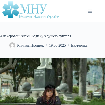
Перейти
до
вмісту
4 некеровані знаки Зодіаку з душею бунтаря
Килина Процюк
19.06.2025
Езотерика