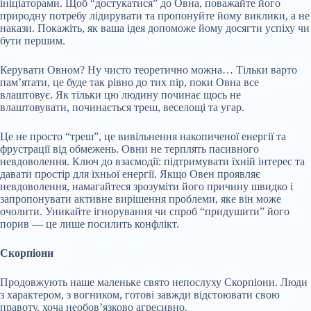
ініціаторами. Щоб “достукатися” до Овна, поважайте його
природну потребу лідирувати та пропонуйте йому виклики, а не
накази. Покажіть, як ваша ідея допоможе йому досягти успіху чи
бути першим.
Керувати Овном? Ну чисто теоретично можна… Тільки варто
пам’ятати, це буде так рівно до тих пір, поки Овна все
влаштовує. Як тільки цю людину починає щось не
влаштовувати, починається треш, веселощі та угар.
Це не просто “треш”, це вивільнення накопиченої енергії та
фрустрації від обмежень. Овни не терплять пасивного
невдоволення. Ключ до взаємодії: підтримувати їхній інтерес та
давати простір для їхньої енергії. Якщо Овен проявляє
невдоволення, намагайтеся зрозуміти його причину швидко і
запропонувати активне вирішення проблеми, яке він може
очолити. Уникайте ігнорування чи спроб “придушити” його
порив — це лише посилить конфлікт.
Скорпіони
Продовжують наше маленьке свято непослуху Скорпіони. Люди
з характером, з вогником, готові завжди відстоювати свою
правоту, хоча необов’язково агресивно.