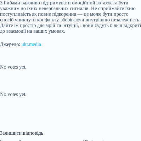
З Рибами важливо підтримувати емоційний зв’язок та бути
уважним до їхніх невербальних сигналів. Не сприймайте їхню
поступливість як повне підкорення — це може бути просто
спосіб уникнути конфлікту, зберігаючи внутрішню незалежність.
Дайте їм простір для мрій та інтуїції, і вони будуть більш відкриті
до взаємодії на ваших умовах.
Джерело:
ukr.media
Submit Rating
Rate this item:
No votes yet.
Submit Rating
Rate this item:
No votes yet.
Залишити відповідь