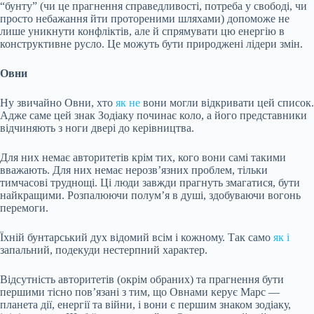
“бунту” (чи це прагнення справедливості, потреба у свободі, чи
просто небажання йти протореними шляхами) допоможе не
лише уникнути конфліктів, але й спрямувати цю енергію в
конструктивне русло. Це можуть бути природжені лідери змін.
Овни
Ну звичайно Овни, хто
як не
вони могли відкривати цей список.
Адже саме цей знак Зодіаку починає коло, а його представники
відчиняють з ноги двері до керівництва.
Для них немає авторитетів крім тих, кого вони самі такими
вважають. Для них немає нерозв’язних проблем, тільки
тимчасові труднощі. Ці люди завжди прагнуть змагатися, бути
найкращими. Розпалюючи полум’я в душі, здобуваючи вогонь
перемоги.
Їхній бунтарський дух відомий всім і кожному. Так само
як і
запальний, подекуди нестерпний характер.
Відсутність авторитетів (окрім обраних) та прагнення бути
першими тісно пов’язані з тим, що Овнами керує Марс —
планета дії, енергії та війни, і вони є першим знаком зодіаку,