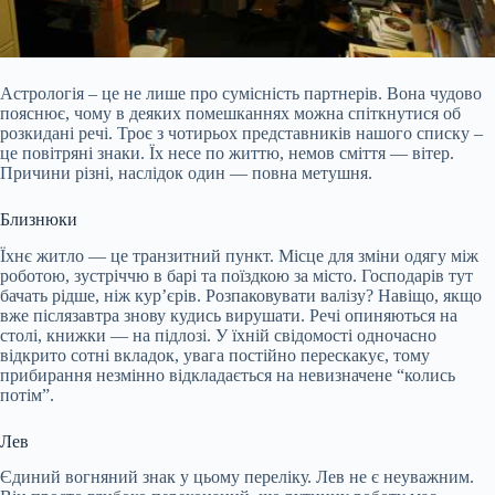
Астрологія – це не лише про сумісність партнерів. Вона чудово
пояснює, чому в деяких помешканнях можна спіткнутися об
розкидані речі. Троє з чотирьох представників нашого списку –
це повітряні знаки. Їх несе по життю, немов сміття — вітер.
Причини різні, наслідок один — повна метушня.
Близнюки
Їхнє житло — це транзитний пункт. Місце для зміни одягу між
роботою, зустріччю в барі та поїздкою за місто. Господарів тут
бачать рідше, ніж кур’єрів. Розпаковувати валізу? Навіщо, якщо
вже післязавтра
знову кудись вирушати. Речі опиняються на
столі, книжки — на підлозі. У їхній свідомості одночасно
відкрито сотні вкладок, увага постійно перескакує, тому
прибирання незмінно відкладається на невизначене “колись
потім”.
Лев
Єдиний вогняний знак у цьому переліку. Лев не є неуважним.