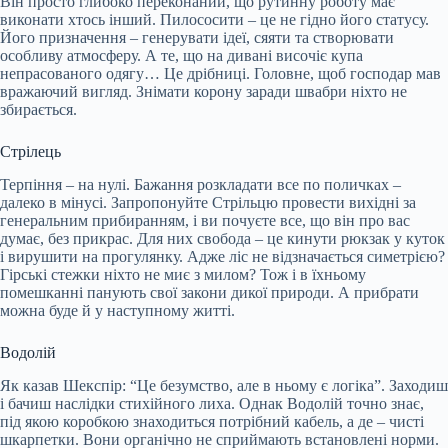
Він просто глибоко переконаний, що рутинну роботу має
виконати хтось інший. Пилососити – це не гідно його статусу.
Його призначення – генерувати ідеї, сяяти та створювати
особливу атмосферу. А те, що на дивані височіє купа
непрасованого одягу… Це дрібниці. Головне, щоб господар мав
вражаючий вигляд. Знімати корону заради швабри ніхто не
збирається.
Стрілець
Терпіння – на нулі. Бажання розкладати все по поличках –
далеко в мінусі. Запропонуйте Стрільцю провести вихідні за
генеральним прибиранням, і ви почуєте все, що він про вас
думає, без прикрас. Для них свобода – це кинути рюкзак у куток
і вирушити на прогулянку. Адже ліс не відзначається симетрією?
Гірські стежки ніхто не миє з милом? Тож і в їхньому
помешканні панують свої закони дикої природи. А прибрати
можна буде й у наступному житті.
Водолій
Як казав Шекспір: “Це безумство, але в ньому є логіка”. Заходиш
і бачиш наслідки стихійного лиха. Однак Водолій точно знає,
під якою коробкою знаходиться потрібний кабель, а де – чисті
шкарпетки. Вони органічно не сприймають встановлені норми.