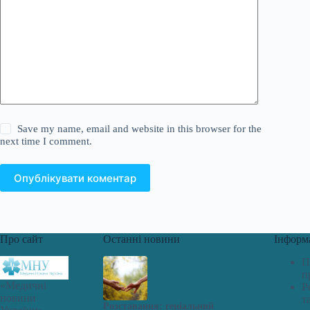
Save my name, email and website in this browser for the
next time I comment.
Опублікувати коментар
Про сайт
Останні новини
Інформ
П
п
«Медичні
Р
новини
т
Розставання: геніальний