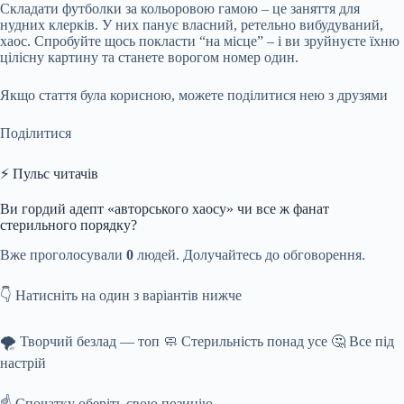
Складати футболки за кольоровою гамою – це заняття для
нудних клерків. У них панує власний, ретельно вибудуваний,
хаос. Спробуйте щось покласти “на місце” – і ви зруйнуєте їхню
цілісну картину та станете ворогом номер один.
Якщо стаття була корисною, можете поділитися нею з друзями
Поділитися
⚡ Пульс читачів
Ви гордий адепт «авторського хаосу» чи все ж фанат
стерильного порядку?
Вже проголосували
0
людей. Долучайтесь до обговорення.
👇 Натисніть на один з варіантів нижче
🌪️ Творчий безлад — топ 🧼 Стерильність понад усе 🤔 Все під
настрій
☝️ Спочатку оберіть свою позицію