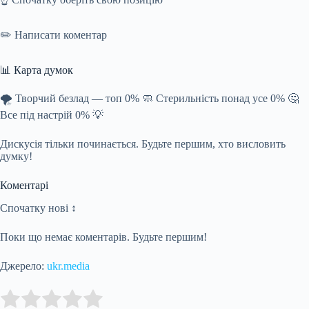
✏️ Написати коментар
📊 Карта думок
🌪️ Творчий безлад — топ 0% 🧼 Стерильність понад усе 0% 🤔
Все під настрій 0% 💡
Дискусія тільки починається. Будьте першим, хто висловить
думку!
Коментарі
Спочатку нові ↕
Поки що немає коментарів. Будьте першим!
Джерело:
ukr.media
Submit Rating
Rate this item: