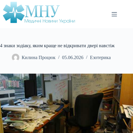
Перейти
до
вмісту
4 знаки зодіаку, яким краще не відкривати двері навстіж
Килина Процюк
05.06.2026
Езотерика