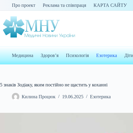
Перейти
Про проект
Реклама та співпраця
КАРТА САЙТУ
до
вмісту
Медицина
Здоров’я
Психологія
Езотерика
Діт
5 знаків Зодіаку, яким постійно не щастить у коханні
Килина Процюк
19.06.2025
Езотерика