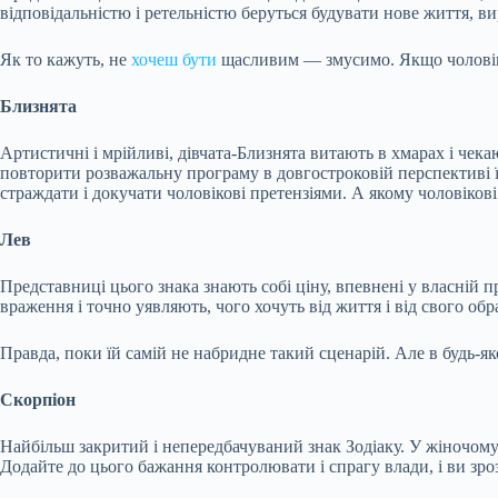
відповідальністю і ретельністю беруться будувати нове життя, вир
Як то кажуть, не
хочеш бути
щасливим — змусимо. Якщо чоловік 
Близнята
Артистичні і мрійливі, дівчата-Близнята витають в хмарах і чека
повторити розважальну програму в довгостроковій перспективі їм
страждати і докучати чоловікові претензіями. А якому чоловікові
Лев
Представниці цього знака знають собі ціну, впевнені у власній 
враження і точно уявляють, чого хочуть від життя і від свого об
Правда, поки їй самій не набридне такий сценарій. Але в будь-я
Скорпіон
Найбільш закритий і непередбачуваний знак Зодіаку. У жіночому 
Додайте до цього бажання контролювати і спрагу влади, і ви зр