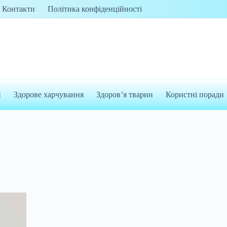
Контакти
Політика конфіденційності
и
Здорове харчування
Здоров’я тварин
Користні поради