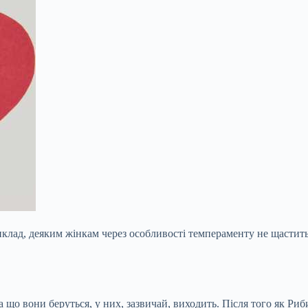
иклад, деяким жінкам через особливості темпераменту не щастить 
 що вони беруться, у них, зазвичай, виходить. Після того як Риб