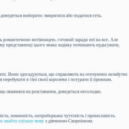
оведеться вибирати: змиритися або податися геть.
ись романтичною витівницею, готовий заради неї на все. Але
ому представниці цього знака зодіаку починають нудьгувати,
увати. Вони здогадуються, що справляють на оточуючих незабутнє
перебувати в тіні своєї королеви і потурати її примхам.
 що зважився на розставання, доведеться несолодко.
сть, невинність, неприборкана чуттєвість і примхливість.
о знайти
спільну мову
з дівчиною-Скорпіоном.