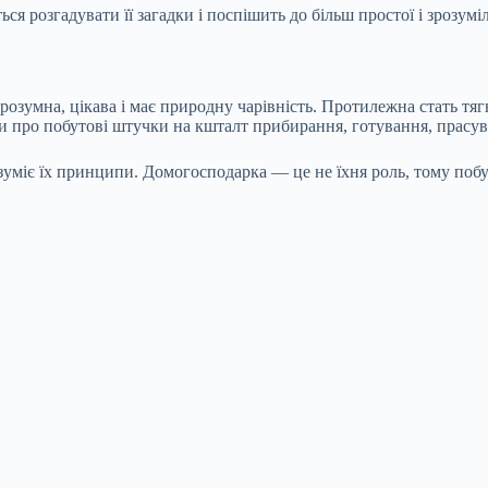
ся розгадувати її загадки і поспішить до більш простої і зрозуміл
розумна, цікава і має природну чарівність. Протилежна стать тяг
ти про побутові штучки на кшталт прибирання, готування, прасув
зуміє їх принципи. Домогосподарка — це не їхня роль, тому побу