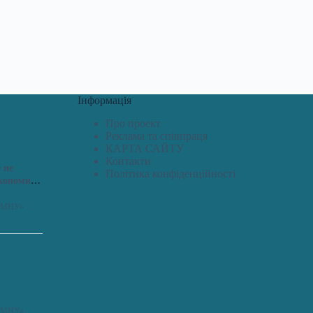
Інформація
Про проект
Реклама та співпраця
КАРТА САЙТУ
Контакти
 не
Політика конфіденційності
економить
я «МНУ»
я «МНУ»