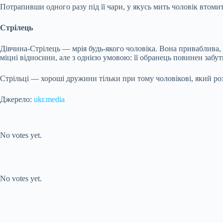
Потрапивши одного разу під її чари, у якусь мить чоловік втомить
Стрілець
Дівчина-Стрілець — мрія будь-якого чоловіка. Вона приваблива, 
міцні відносини, але з однією умовою: її обранець повинен забу
Стрільці — хороші дружини тільки при тому чоловікові, який ро
Джерело:
ukr.media
Submit Rating
Rate this item:
No votes yet.
Submit Rating
Rate this item:
No votes yet.