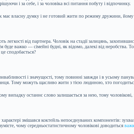
ішуючи і за себе, і за чоловіка всі питання побуту і
відпочинку.
має власну думку і не готовий жити по режиму дружини, йому д
ють легкості від партнера. Чоловік на стадії залицянь, захопивш
 буде важко — сімейні будні, як відомо, далекі від неробства. Т
 це сподобається?
привабливості і значущості, тому повинні завжди і в усьому пан
ранця. Тому можуть щасливо жити з тією людиною, хто погодиться 
кому випадку останнє слово залишається за нею, тому чоловікові,
характері змішався коктейль непоєднуваних компонентів: зухвалі
озумієте, чому середньостатистичному чоловікові доводиться
важк