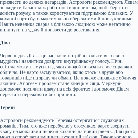
призвести до деяких негараздів. Астрологи рекомендують Левам
знаходити баланс між роботою і відпочинком, щоб зберігати
ясність розуму, а також користуватися підтримкою близьких. У
коханні варто бути максимально обережними й поступливими.
Навіть невелика сварка з близькою людиною може негативно
вплинути на удачу й призвести до розставання.
Діва
Червень для Дів — це час, коли потрібно задіяти всю свою
мудрість і навчитися довіряти внутрішньому голосу. Нічні
світила можуть змусити деяких людей показати своє справжнє
обличчя. Не варто засмучуватися, якщо хтось із друзів або
товаришів піде на зраду чи обман. Це покаже справжнє обличчя
людини. Апогеєм проблем стане кінець місяця. Меркурій
допоможе посилити вдачу на всіх фронтах і допоможе Дівам
перестати переживати без причини.
Терези
Астрологи рекомендують Терезам остерігатися службових
романів. Тим, хто вже перебуває у стосунках, варто звернути
увагу на можливий перехід кохання на новий рівень. Для цього
можна спробувати зміцнити духовний зв’язок. Також корисно