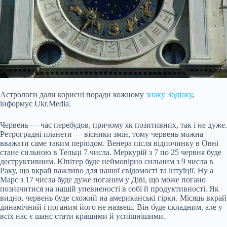
Астрологи дали корисні поради кожному
знаку Зодіаку
,
інформує Ukr.Media.
Червень — час перебудов, причому як позитивних, так і не дуже.
Ретроградні планети — вісники змін, тому червень можна
вважати саме таким періодом. Венера після відпочинку в Овні
стане сильною в Тельці 7 числа. Меркурій з 7 по 25 червня буде
деструктивним. Юпітер буде неймовірно сильним з 9 числа в
Раку, що вкрай важливо для нашої свідомості та інтуїції. Ну а
Марс з 17 числа буде дуже поганим у Діві, що може погано
позначитися на нашій упевненості в собі й продуктивності. Як
видно, червень буде схожий на американські гірки. Місяць вкрай
динамічний і поганим його не назвеш. Він буде складним, але у
всіх нас є шанс стати кращими й успішнішими.