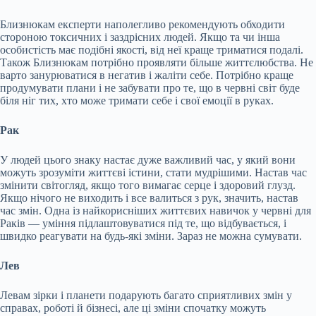
Близнюкам експерти наполегливо рекомендують обходити
стороною токсичних і заздрісних людей. Якщо та чи інша
особистість має подібні якості, від неї краще триматися подалі.
Також Близнюкам потрібно проявляти більше життєлюбства. Не
варто занурюватися в негатив і жаліти себе. Потрібно краще
продумувати плани і не забувати про те, що в червні світ буде
біля ніг тих, хто може тримати себе і свої емоції в руках.
Рак
У людей цього знаку настає дуже важливий час, у який вони
можуть зрозуміти життєві істини, стати мудрішими. Настав час
змінити світогляд, якщо того вимагає серце і здоровий глузд.
Якщо нічого не виходить і все валиться з рук, значить, настав
час змін. Одна із найкорисніших життєвих навичок у червні для
Раків — уміння підлаштовуватися під те, що відбувається, і
швидко реагувати на будь-які зміни. Зараз не можна сумувати.
Лев
Левам зірки і планети подарують багато сприятливих змін у
справах, роботі й бізнесі, але ці зміни спочатку можуть