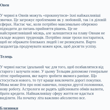
Овен
У червні в Овнів можуть «прокинутися» їхні найжахливіші
звички. Це загрожує проблемами як у любовній, так і в діловій
сферах. Настає час, коли потрібно максимально обережно
підходити до питань прийняття рішень. Це не
найсприятливіший місяць, але залишитися на плаву Овнам не
складе жодних труднощів. Потрібно лише трохи постаратися,
щоб не ображати близьких людей і не ризикувати. Варто
заздалегідь продумувати кожен крок, щоб досягти успіху.
Телець
У червні настає ідеальний час для того, щоб позбавлятися від
старого і залучати нове. У цьому Тельцям допоможе генеральне
літнє прибирання, яке варто зробити якомога раніше. Що
стосується нового, то тут краще виключити дорогі покупки.
Мова може йти про нові навички, пошуки другої половинки,
нову роботу. Астрологи не радять здійснювати обмін валюти,
брати кредити. Найважливішу сферу життя не вдасться
виділити. На початку літа важливо абсолютно все.
Близнюки