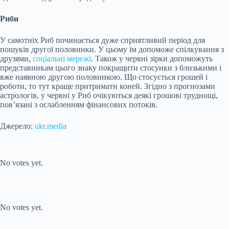
Риби
У самотніх Риб починається дуже сприятливий період для
пошуків другої половинки. У цьому їм допоможе спілкування з
друзями,
соціальні мережі
. Також у червні зірки допоможуть
представникам цього знаку покращити стосунки з близькими і
вже наявною другою половинкою. Що стосується грошей і
роботи, то тут краще притримати коней. Згідно з прогнозами
астрологів, у червні у Риб очікуються деякі грошові труднощі,
пов’язані з ослабленням фінансових потоків.
Джерело:
ukr.media
Submit Rating
Rate this item:
No votes yet.
Submit Rating
Rate this item:
No votes yet.