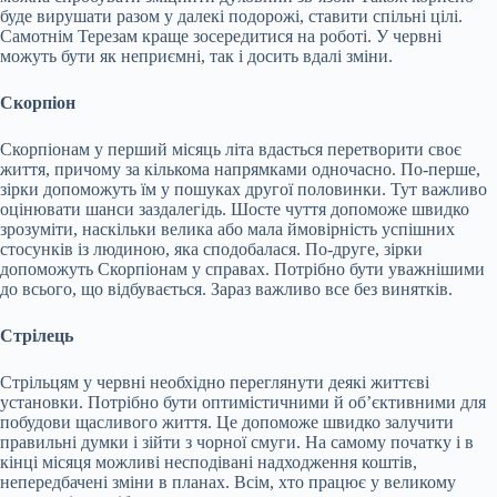
буде вирушати разом у далекі подорожі, ставити спільні цілі.
Самотнім Терезам краще зосередитися на роботі. У червні
можуть бути як неприємні, так і досить вдалі зміни.
Скорпіон
Скорпіонам у перший місяць літа вдасться перетворити своє
життя, причому за кількома напрямками одночасно. По-перше,
зірки допоможуть їм у пошуках другої половинки. Тут важливо
оцінювати шанси заздалегідь. Шосте чуття допоможе швидко
зрозуміти, наскільки велика або мала ймовірність успішних
стосунків із людиною, яка сподобалася. По-друге, зірки
допоможуть Скорпіонам у справах. Потрібно бути уважнішими
до всього, що відбувається. Зараз важливо все без винятків.
Стрілець
Стрільцям у червні необхідно переглянути деякі життєві
установки. Потрібно бути оптимістичними й об’єктивними для
побудови щасливого життя. Це допоможе швидко залучити
правильні думки і зійти з чорної смуги. На самому початку і в
кінці місяця можливі несподівані надходження коштів,
непередбачені зміни в планах. Всім, хто працює у великому