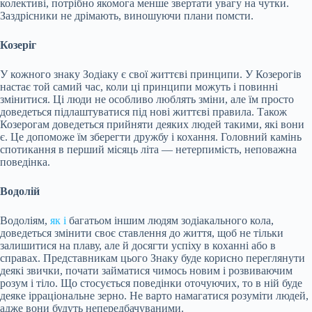
колективі, потрібно якомога менше звертати увагу на чутки.
Заздрісники не дрімають, виношуючи плани помсти.
Козеріг
У кожного знаку Зодіаку є свої життєві принципи. У Козерогів
настає той самий час, коли ці принципи можуть і повинні
змінитися. Ці люди не особливо люблять зміни, але їм просто
доведеться підлаштуватися під нові життєві правила. Також
Козерогам доведеться прийняти деяких людей такими, які вони
є. Це допоможе їм зберегти дружбу і кохання. Головний камінь
спотикання в перший місяць літа — нетерпимість, неповажна
поведінка.
Водолій
Водоліям,
як і
багатьом іншим людям зодіакального кола,
доведеться змінити своє ставлення до життя, щоб не тільки
залишитися на плаву, але й досягти успіху в коханні або в
справах. Представникам цього Знаку буде корисно переглянути
деякі звички, почати займатися чимось новим і розвиваючим
розум і тіло. Що стосується поведінки оточуючих, то в ній буде
деяке ірраціональне зерно. Не варто намагатися розуміти людей,
адже вони будуть непередбачуваними.