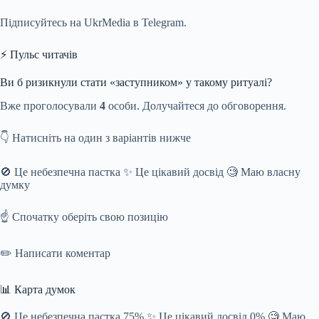
Підписуйтесь на UkrMedia в Telegram.
⚡ Пульс читачів
Ви б ризикнули стати «заступником» у такому ритуалі?
Вже проголосували
4
особи. Долучайтеся до обговорення.
👇 Натисніть на один з варіантів нижче
🚫 Це небезпечна пастка ✨ Це цікавий досвід 🧐 Маю власну
думку
☝️ Спочатку оберіть свою позицію
✏️ Написати коментар
📊 Карта думок
🚫 Це небезпечна пастка 75% ✨ Це цікавий досвід 0% 🧐 Маю