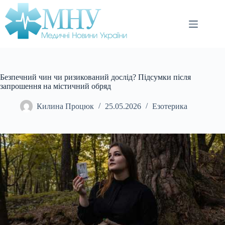
Перейти
до
вмісту
Безпечний чин чи ризикований дослід? Підсумки після
запрошення на містичний обряд
Килина Процюк
25.05.2026
Езотерика