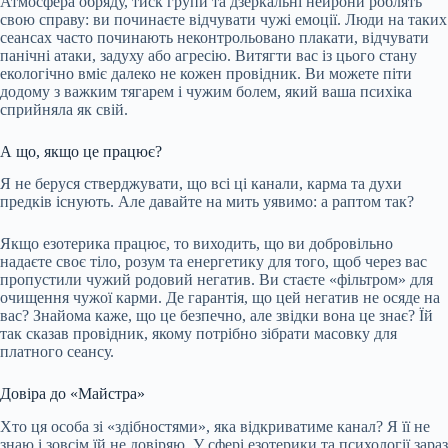
Атмосфера обряду, тиск групи та дзеркальні нейрони роблять
свою справу: ви починаєте відчувати чужі емоції. Люди на таких
сеансах часто починають неконтрольовано плакати, відчувати
панічні атаки, задуху або агресію. Витягти вас із цього стану
екологічно вміє далеко не кожен провідник. Ви можете піти
додому з важким тягарем і чужим болем, який ваша психіка
сприйняла як свій.
А що, якщо це працює?
Я не беруся стверджувати, що всі ці канали, карма та духи
предків існують. Але давайте на мить уявимо: а раптом так?
Якщо езотерика працює, то виходить, що ви добровільно
надаєте своє тіло, розум та енергетику для того, щоб через вас
пропустили чужий родовий негатив. Ви стаєте «фільтром» для
очищення чужої карми. Де гарантія, що цей негатив не осяде на
вас? Знайома каже, що це безпечно, але звідки вона це знає? Їй
так сказав провідник, якому потрібно зібрати масовку для
платного сеансу.
Довіра до «Майстра»
Хто ця особа зі «здібностями», яка відкриватиме канал? Я її не
знаю і зовсім їй не довіряю. У сфері езотерики та психології зараз