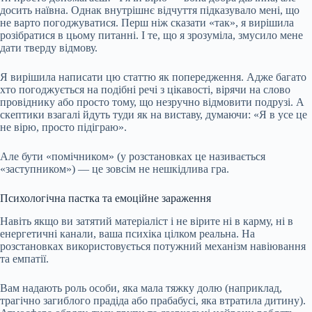
досить наївна. Однак внутрішнє відчуття підказувало мені, що
не варто погоджуватися. Перш ніж сказати «так», я вирішила
розібратися в цьому питанні. І те, що я зрозуміла, змусило мене
дати тверду відмову.
Я вирішила написати цю статтю як попередження. Адже багато
хто погоджується на подібні речі з цікавості, вірячи на слово
провіднику або просто тому, що незручно відмовити подрузі. А
скептики взагалі йдуть туди як на виставу, думаючи: «Я в усе це
не вірю, просто підіграю».
Але бути «помічником» (у розстановках це називається
«заступником») — це зовсім не нешкідлива гра.
Психологічна пастка та емоційне зараження
Навіть якщо ви затятий матеріаліст і не вірите ні в карму, ні в
енергетичні канали, ваша психіка цілком реальна. На
розстановках використовується потужний механізм навіювання
та емпатії.
Вам надають роль особи, яка мала тяжку долю (наприклад,
трагічно загиблого прадіда або прабабусі, яка втратила дитину).