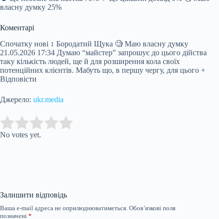
власну думку 25%
Коментарі
Спочатку нові ↕ Бородатий Щука 🧐 Маю власну думку
21.05.2026 17:34 Думаю “майстер” запрошує до цього дійства
таку кількість людей, ще й для розширення кола своїх
потенційних клієнтів. Мабуть що, в першу чергу, для цього +
Відповісти
Джерело:
ukr.media
Submit Rating
Rate this item:
No votes yet.
Залишити відповідь
Ваша e-mail адреса не оприлюднюватиметься.
Обов’язкові поля
позначені
*