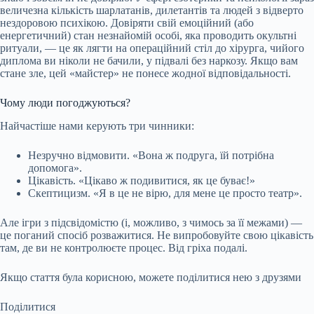
величезна кількість шарлатанів, дилетантів та людей з відверто
нездоровою психікою. Довіряти свій емоційний (або
енергетичний) стан незнайомій особі, яка проводить окультні
ритуали, — це як лягти на операційний стіл до хірурга, чийого
диплома ви ніколи не бачили, у підвалі без наркозу. Якщо вам
стане зле, цей «майстер» не понесе жодної відповідальності.
Чому люди погоджуються?
Найчастіше нами керують три чинники:
Незручно відмовити. «Вона ж подруга, їй потрібна
допомога».
Цікавість. «Цікаво ж подивитися, як це буває!»
Скептицизм. «Я в це не вірю, для мене це просто театр».
Але ігри з підсвідомістю (і, можливо, з чимось за її межами) —
це поганий спосіб розважитися. Не випробовуйте свою цікавість
там, де ви не контролюєте процес. Від гріха подалі.
Якщо стаття була корисною, можете поділитися нею з друзями
Поділитися