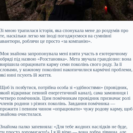
Зі мною трапилася історія, яка спонукала мене до роздумів про
те, наскільки легко ми іноді погоджуємося на сумнівні
авантюри, роблячи це просто «за компанію».
Моя знайома запропонувала мені взяти участь в езотеричному
обряді під назвою «Розстановка». Мета звучала грандіозно: вона
вирішила опрацювати карму семи поколінь свого роду. За її
словами, у кожному поколінні накопичилися кармічні проблеми,
які нині псують їй життя.
Щоб їх позбутися, потрібна особа зі «здібностями» (провідник,
який
відкриває певний енергетичний канал), сама замовниця і
четверо помічників. Цим помічникам провідник призначає ролі
членів родини з різних поколінь. Завдання помічника —
прожити і певним чином «опрацювати» чужу родову карму, щоб
знайома очистилася.
Знайома палко запевняла: «Для тебе жодних наслідків не буде,
ти просто допомагаєш!» І я їй вірю — вона добра дівчина, але