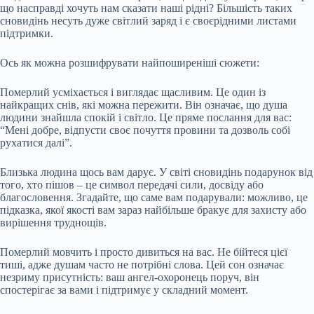
що насправді хочуть нам сказати наші рідні? Більшість таких
сновидінь несуть дуже світлий заряд і є своєрідними листами
підтримки.
Ось як можна розшифрувати найпоширеніші сюжети:
Померлий усміхається і виглядає щасливим. Це один із
найкращих снів, які можна пережити. Він означає, що душа
людини знайшла спокій і світло. Це пряме послання для вас:
“Мені добре, відпусти своє почуття провини та дозволь собі
рухатися далі”.
Близька людина щось вам дарує. У світі сновидінь подарунок від
того, хто пішов – це символ передачі сили, досвіду або
благословення. Згадайте, що саме вам подарували: можливо, це
підказка, якої якості вам зараз найбільше бракує для захисту або
вирішення труднощів.
Померлий мовчить і просто дивиться на вас. Не бійтеся цієї
тиші, адже душам часто не потрібні слова. Цей сон означає
незриму присутність: ваш ангел-охоронець поруч, він
спостерігає за вами і підтримує у складний момент.