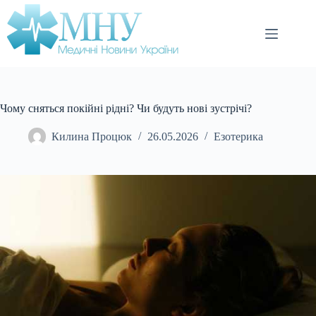
Перейти
до
вмісту
Чому сняться покійні рідні? Чи будуть нові зустрічі?
Килина Процюк
26.05.2026
Езотерика