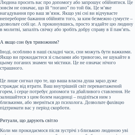
Людина просить вас про допомогу або запрошує обійнятися. Це
зовсім не означає, що їй “погано” по той бік. Це м’яке
нагадування про ваш зв’язок. Якщо уві сні ви відчуваєте
непереборне бажання обійняти того, за ким безмежно сумуєте –
дозвольте собі це. А прокинувшись, просто згадайте цю людину
в молитві, запаліть свічку або зробіть добру справу в її пам’ять.
А якщо сон був тривожним?
Іноді, особливо в наші складні часи, сни можуть бути важкими.
Якщо ви прокидаєтеся зі сльозами або тривогою, не шукайте в
цьому поганих знамен чи містики. Це не означає нічого
страшного.
Це лише сигнал про те, що ваша власна душа зараз дуже
страждає від втрати. Ваш внутрішній світ перевантажений
горем, і серце потребує допомоги та дбайливого ставлення. Не
залишайтеся з цим болем наодинці – поділіться ним з
близькими, або зверніться до психолога. Дозвольте фахівцю
підтримати вас у період скорботи.
Ритуали, що дарують світло
Коли ми прокидаємося після зустрічі з близькою людиною уві