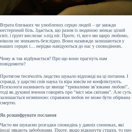
Втрата близьких чи улюблених серцю людей – це завжди
нестерпний біль. Здається, що разом із людиною зникає цілий
світ, і ґрунт вислизає з-під ніг. Проте, ті, кого ми щиро любимо,
ніколи не зникають безслідно. Вони назавжди залишаються у
наших серцях і… нерідко навідуються до нас у сновидіннях.
Чому ж так відбувається? Про що вони прагнуть нам
повідомити?
Протягом тисячоліть людство шукало відповіді на ці питання. І
справді, у царстві снів наука та віра зовсім не конфліктують.
Психологи
називають це явище “тривалими зв’язками любові”,
тоді як духовні вчення говорять про “міст між світами”. Але суть
залишається незмінною: справжня любов не може бути обірвана
смертю.
Як розшифрувати послання
Часто ми шукаємо розгадки сновидінь у давніх сонниках, які
іноді лякають забобонами. Проте, якщо відкинути страхи, то про