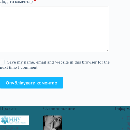
Додати коментар
*
Save my name, email and website in this browser for the
next time I comment.
Опублікувати коментар
Про сайт
Останні новини
Інформ
П
п
«Медичні
Р