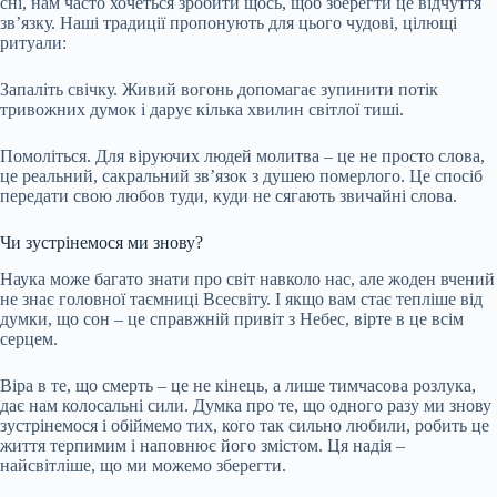
сні, нам часто хочеться зробити щось, щоб зберегти це відчуття
зв’язку. Наші традиції пропонують для цього чудові, цілющі
ритуали:
Запаліть свічку. Живий вогонь допомагає зупинити потік
тривожних думок і дарує кілька хвилин світлої тиші.
Помоліться. Для віруючих людей молитва – це не просто слова,
це реальний, сакральний зв’язок з душею померлого. Це спосіб
передати свою любов туди, куди не сягають звичайні слова.
Чи зустрінемося ми знову?
Наука може багато знати про світ навколо нас, але жоден вчений
не знає головної таємниці Всесвіту. І якщо вам стає тепліше від
думки, що сон – це справжній привіт з Небес, вірте в це всім
серцем.
Віра в те, що смерть – це не кінець, а лише тимчасова розлука,
дає нам колосальні сили. Думка про те, що одного разу ми знову
зустрінемося і обіймемо тих, кого так сильно любили, робить це
життя терпимим і наповнює його змістом. Ця надія –
найсвітліше, що ми можемо зберегти.