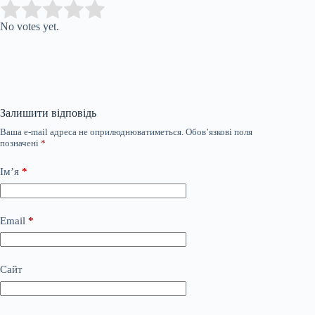
Submit Rating
Rate this item:
No votes yet.
Залишити відповідь
Ваша e-mail адреса не оприлюднюватиметься.
Обов’язкові поля
позначені
*
Ім’я
*
Email
*
Сайт