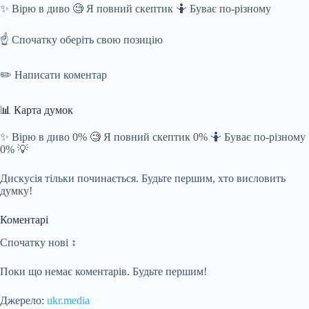
✨ Вірю в диво 🧐 Я повний скептик 🤷 Буває по-різному
☝️ Спочатку оберіть свою позицію
✏️ Написати коментар
📊 Карта думок
✨ Вірю в диво 0% 🧐 Я повний скептик 0% 🤷 Буває по-різному
0% 💡
Дискусія тільки починається. Будьте першим, хто висловить
думку!
Коментарі
Спочатку нові ↕
Поки що немає коментарів. Будьте першим!
Джерело:
ukr.media