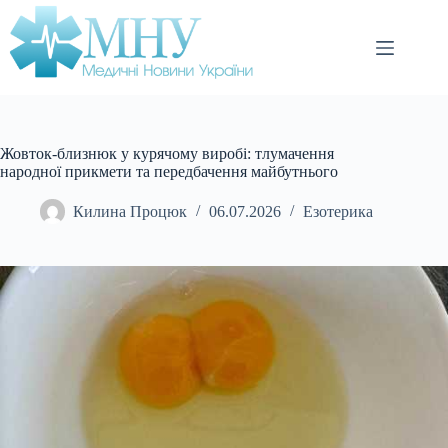
Перейти
до
вмісту
Жовток-близнюк у курячому виробі: тлумачення
народної прикмети та передбачення майбутнього
Килина Процюк
06.07.2026
Езотерика