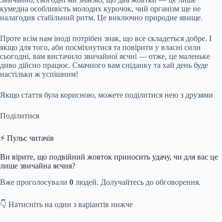
кумедна особливість молодих курочок, чий організм ще не
налагодив стабільний ритм. Це виключно природне явище.
Проте всім нам іноді потрібен знак, що все складеться добре. І
якщо для того, аби посміхнутися та повірити у власні сили
сьогодні, вам вистачило звичайної яєчні — отже, це маленьке
диво дійсно працює. Смачного вам сніданку та хай день буде
настільки ж успішним!
Якщо стаття була корисною, можете поділитися нею з друзями
Поділитися
⚡ Пульс читачів
Ви вірите, що подвійний жовток приносить удачу, чи для вас це
лише звичайна яєчня?
Вже проголосували
0
людей. Долучайтесь до обговорення.
👇 Натисніть на один з варіантів нижче