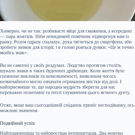
Химерно, чи не так: розбиваєте яйце для смаження, а всередині
— пара жовтків. Ніби невидимий помічник підморгнув вам із
ранку. Розум одразу спалахує, рука тягнеться до смартфона, аби
зробити знімок для історії, і в голові рояться думки: «Це ж точно
якийсь знак».
Ви не самотні у своїх роздумах. Людство протягом століть
шукало знаки в таких буденних дрібницях. Коли життя було
сповнене викликів та невизначеності, виявлення чогось
незвичайного могло означати отримання звістки від долі. І
найприємніше те, що народна мудрість зберегла для нас
переважно позитивні та теплі тлумачення цього яєчного дуету.
Отже, якщо ваш сьогоднішній сніданок приніс несподіванку, ось
можливі значення.
Подвійний успіх
Найпоширеніша та найпростіша інтерпретація. Два жовтки