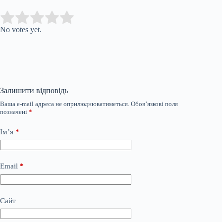
Submit Rating
Rate this item:
No votes yet.
Залишити відповідь
Ваша e-mail адреса не оприлюднюватиметься.
Обов’язкові поля
позначені
*
Ім’я
*
Email
*
Сайт