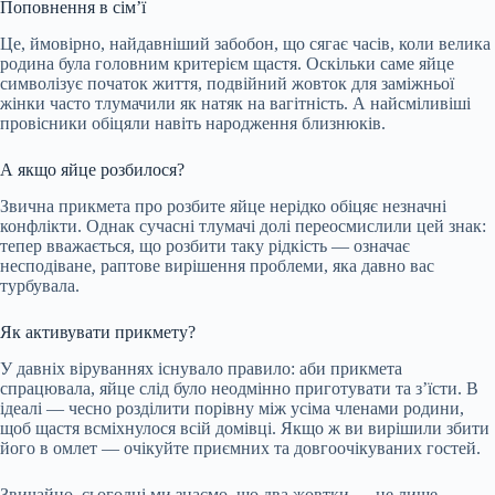
Поповнення в сім’ї
Це, ймовірно, найдавніший забобон, що сягає часів, коли велика
родина була головним критерієм щастя. Оскільки саме яйце
символізує початок життя, подвійний жовток для заміжньої
жінки часто тлумачили як натяк на вагітність. А найсміливіші
провісники обіцяли навіть народження близнюків.
А якщо яйце розбилося?
Звична прикмета про розбите яйце нерідко обіцяє незначні
конфлікти. Однак сучасні тлумачі долі переосмислили цей знак:
тепер вважається, що розбити таку рідкість — означає
несподіване, раптове вирішення проблеми, яка давно вас
турбувала.
Як активувати прикмету?
У давніх віруваннях існувало правило: аби прикмета
спрацювала, яйце слід було неодмінно приготувати та з’їсти. В
ідеалі — чесно розділити порівну між усіма членами родини,
щоб щастя всміхнулося всій домівці. Якщо ж ви вирішили збити
його в омлет — очікуйте приємних та довгоочікуваних гостей.
Звичайно, сьогодні ми знаємо, що два жовтки — це лише