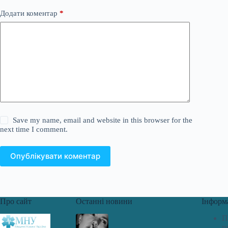
Додати коментар
*
Save my name, email and website in this browser for the
next time I comment.
Опублікувати коментар
Про сайт
Останні новини
Інформ
П
п