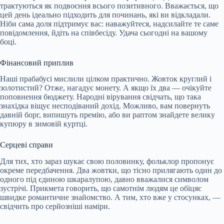
трактуються як подвоєння всього позитивного. Вважається, що
цей день ідеально підходить для починань, які ви відкладали.
Ніби сама доля підтримує вас: наважуйтеся, надсилайте те саме
повідомлення, йдіть на співбесіду. Удача сьогодні на вашому
боці.
Фінансовий приплив
Наші прабабусі мислили цілком практично. Жовток круглий і
золотистий? Отже, нагадує монету. А якщо їх два — очікуйте
поповнення бюджету. Народні вірування свідчать, що така
знахідка віщує несподіваний дохід. Можливо, вам повернуть
давній борг, випишуть премію, або ви раптом знайдете велику
купюру в зимовій куртці.
Серцеві справи
Для тих, хто зараз шукає свою половинку, фольклор пропонує
окреме передбачення. Два жовтки, що тісно прилягають один до
одного під єдиною шкаралупою, давно вважалися символом
зустрічі. Прикмета говорить, що самотнім людям це обіцяє
швидке романтичне знайомство. А тим, хто вже у стосунках, —
свідчить про серйозніші наміри.