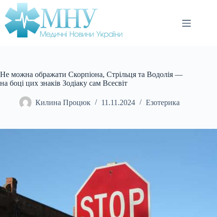
Перейти
до
вмісту
Не можна ображати Скорпіона, Стрільця та Водолія —
на боці цих знаків Зодіаку сам Всесвіт
Килина Процюк
11.11.2024
Езотерика