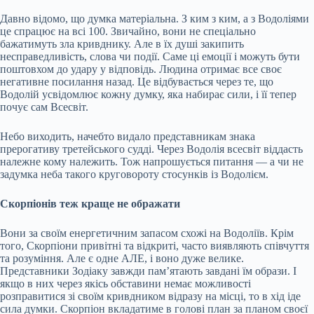
Давно відомо, що думка матеріальна. З ким з ким, а з Водоліями
це спрацює на всі 100. Звичайно, вони не спеціально
бажатимуть зла кривднику. Але в їх душі закипить
несправедливість, слова чи події. Саме ці емоції і можуть бути
поштовхом до удару у відповідь. Людина отримає все своє
негативне посилання назад. Це відбувається через те, що
Водолій усвідомлює кожну думку, яка набирає сили, і її тепер
почує сам Всесвіт.
Небо виходить, начебто видало представникам знака
прерогативу третейського судді. Через Водолія всесвіт віддасть
належне кому належить. Тож напрошується питання — а чи не
задумка неба такого круговороту стосунків із Водолієм.
Скорпіонів теж краще не ображати
Вони за своїм енергетичним запасом схожі на Водоліїв. Крім
того, Скорпіони привітні та відкриті, часто виявляють співчуття
та розуміння. Але є одне АЛЕ, і воно дуже велике.
Представники Зодіаку завжди пам’ятають завдані їм образи. І
якщо в них через якісь обставини немає можливості
розправитися зі своїм кривдником відразу на місці, то в хід іде
сила думки. Скорпіон вкладатиме в голові план за планом своєї