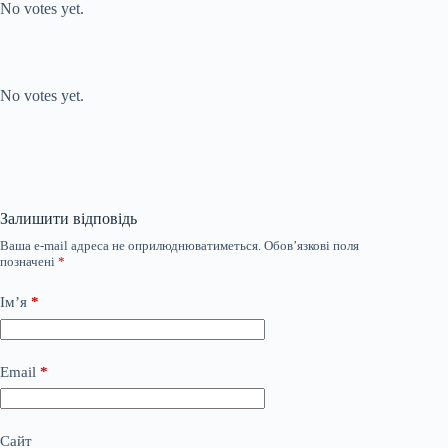
No votes yet.
Submit Rating
Rate this item:
No votes yet.
Залишити відповідь
Ваша e-mail адреса не оприлюднюватиметься.
Обов’язкові поля
позначені
*
Ім’я
*
Email
*
Сайт