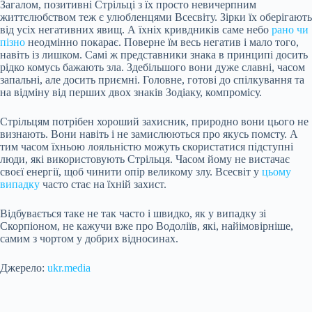
Загалом, позитивні Стрільці з їх просто невичерпним
життєлюбством теж є улюбленцями Всесвіту. Зірки їх оберігають
від усіх негативних явищ. А їхніх кривдників саме небо
рано чи
пізно
неодмінно покарає. Поверне їм весь негатив і мало того,
навіть із лишком. Самі ж представники знака в принципі досить
рідко комусь бажають зла. Здебільшого вони дуже славні, часом
запальні, але досить приємні. Головне, готові до спілкування та
на відміну від перших двох знаків Зодіаку, компромісу.
Стрільцям потрібен хороший захисник, природно вони цього не
визнають. Вони навіть і не замислюються про якусь помсту. А
тим часом їхньою лояльністю можуть скористатися підступні
люди, які використовують Стрільця. Часом йому не вистачає
своєї енергії, щоб чинити опір великому злу. Всесвіт у
цьому
випадку
часто стає на їхній захист.
Відбувається таке не так часто і швидко, як у випадку зі
Скорпіоном, не кажучи вже про Водоліїв, які, найімовірніше,
самим з чортом у добрих відносинах.
Джерело:
ukr.media
Submit Rating
Rate this item: