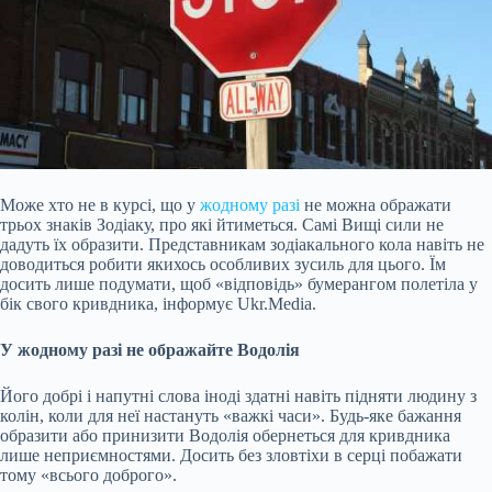
Може хто не в курсі, що у
жодному разі
не можна ображати
трьох знаків Зодіаку, про які йтиметься. Самі Вищі сили не
дадуть їх образити. Представникам зодіакального кола навіть не
доводиться робити якихось особливих зусиль для цього. Їм
досить лише подумати, щоб «відповідь» бумерангом полетіла у
бік свого кривдника, інформує Ukr.Media.
У жодному разі не ображайте Водолія
Його добрі і напутні слова іноді здатні навіть підняти людину з
колін, коли для неї настануть «важкі
часи». Будь-яке бажання
образити або принизити Водолія обернеться для кривдника
лише неприємностями. Досить без зловтіхи в серці побажати
тому «всього доброго».