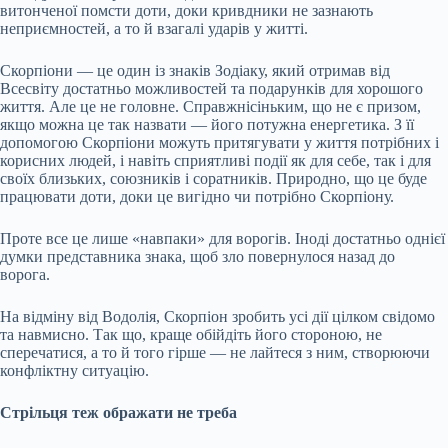
витонченої помсти доти, доки кривдники не зазнають
неприємностей, а то й взагалі ударів у житті.
Скорпіони — це один із знаків Зодіаку, який отримав від
Всесвіту достатньо можливостей та подарунків для хорошого
життя. Але це не головне. Справжнісіньким, що не є призом,
якщо можна це так назвати — його потужна енергетика. З її
допомогою Скорпіони можуть притягувати у життя потрібних і
корисних людей, і навіть сприятливі події як для себе, так і для
своїх близьких, союзників і соратників. Природно, що це буде
працювати доти, доки це вигідно чи потрібно Скорпіону.
Проте все це лише «навпаки» для ворогів. Іноді достатньо однієї
думки представника знака, щоб зло повернулося назад до
ворога.
На відміну від Водолія, Скорпіон зробить усі дії цілком свідомо
та навмисно. Так що, краще обійдіть його стороною, не
сперечатися, а то й того гірше — не лайтеся з ним, створюючи
конфліктну ситуацію.
Стрільця теж ображати не треба