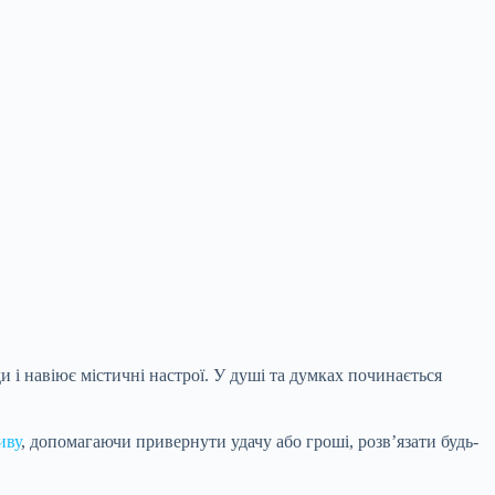
 і навіює містичні настрої. У душі та думках починається
иву
, допомагаючи привернути удачу або гроші, розв’язати будь-