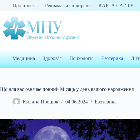
Перейти
Про проект
Реклама та співпраця
КАРТА САЙТУ
до
вмісту
Медицина
Здоров’я
Психологія
Езотерика
Діт
Що для вас означає повний Місяць у день вашого народження
Килина Процюк
04.06.2024
Езотерика