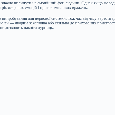
 значно вплинути на емоційний фон людини. Однак якщо молодик
й рік яскравих емоцій і приголомшливих вражень.
 випробування для нервової системи. Тож час від часу варто зга
що ви — людина захоплива або схильна до прихованих пристрасте
не дозволить накоїти дурниць.