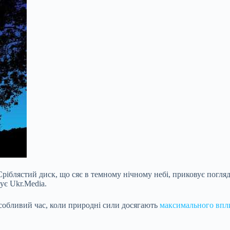
ріблястий диск, що сяє в темному нічному небі, приковує погляди
ує Ukr.Media.
обливий час, коли природні сили досягають
максимального впл