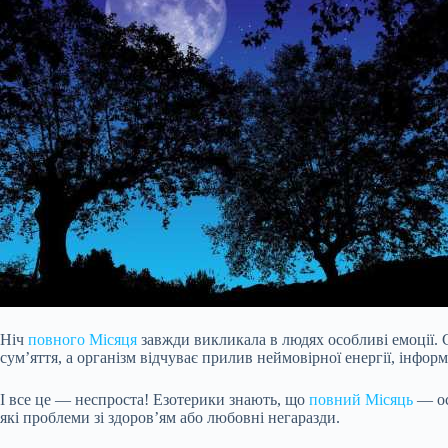
Ніч
повного Місяця
завжди викликала в людях особливі емоції. С
сум’яття, а організм відчуває прилив неймовірної енергії, інформ
І все це — неспроста! Езотерики знають, що
повний Місяць
— ос
які проблеми зі здоров’ям або любовні
негаразди.