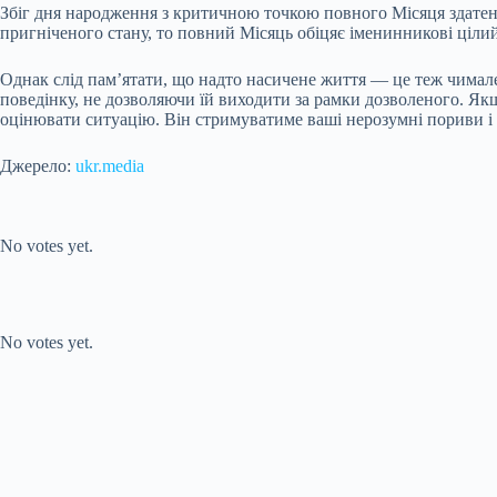
Збіг дня народження з критичною точкою повного Місяця здатен
пригніченого стану, то повний Місяць обіцяє іменинникові ціли
Однак слід пам’ятати, що надто насичене життя — це теж чимале
поведінку, не дозволяючи їй виходити за рамки дозволеного. Як
оцінювати ситуацію. Він стримуватиме ваші нерозумні пориви і 
Джерело:
ukr.media
Submit Rating
Rate this item:
No votes yet.
Submit Rating
Rate this item:
No votes yet.