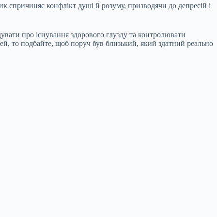
 спричиняє конфлікт душі й розуму, призводячи до депресій і
дувати про існування здорового глузду та контролювати
й, то подбайте, щоб поруч був близький, який здатний реально