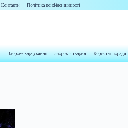
Контакти
Політика конфіденційності
и
Здорове харчування
Здоров’я тварин
Користні поради