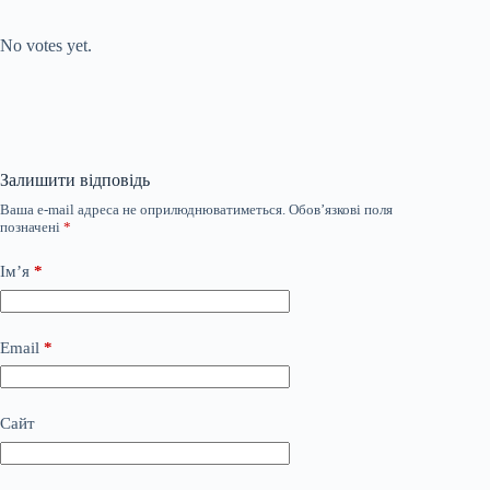
Submit Rating
Rate this item:
No votes yet.
Залишити відповідь
Ваша e-mail адреса не оприлюднюватиметься.
Обов’язкові поля
позначені
*
Ім’я
*
Email
*
Сайт