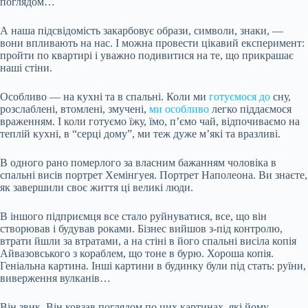
поглядом…
А наша підсвідомість закарбовує образи, символи, знаки, —
вони впливають на нас. І можна провести цікавий експеримент:
пройти по квартирі і уважно подивитися на те, що прикрашає
наші стіни.
Особливо — на кухні та в спальні. Коли ми
готуємося до
сну,
розслаблені, втомлені, змучені,
ми особливо
легко піддаємося
враженням. І коли готуємо їжу, їмо, п’ємо чай, відпочиваємо на
теплій кухні, в “серці дому”, ми теж дуже м’які та вразливі.
В одного рано померлого за власним бажанням чоловіка в
спальні висів портрет Хемінгуея. Портрет Наполеона. Ви знаєте,
як завершили своє життя ці великі люди.
В іншого підприємця все стало руйнуватися, все, що він
створював і будував роками. Бізнес вийшов з-під контролю,
втрати йшли за втратами, а на стіні в його спальні висіла копія
Айвазовського з кораблем, що тоне в бурю. Хороша копія.
Геніальна картина. Інші картини в будинку були під стать: руїни,
виверження вулканів…
Він звик. Він ковзав поглядом по цих картинах, які йому