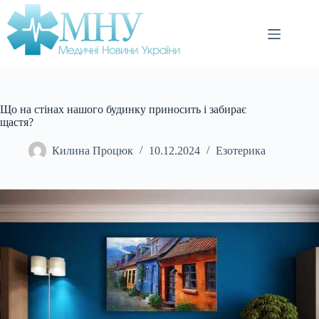
Перейти
до
вмісту
Що на стінах нашого будинку приносить і забирає
щастя?
Килина Процюк
10.12.2024
Езотерика