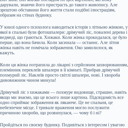
дарували, знаючи його пристрасть до такого живопису. Але
зрештою обставини його життя стали подібні ілюстраціям,
образам на стінах будинку.
У книзі одного психолога наводиться історія з літньою жінкою, у
якої в спальні були фотошпалери: дрімучий ліс, повалені дерева і
ведмеді, що граються. Хижаки. Коли жінка прокидалася, це було
перше, що вона бачила. Коли засинала — останнє. Але літня
жінка навіть не помічала зображення. Око замилилося, як
кажуть.
Коли ця жінка потрапила до лікарні з серйозним захворюванням,
племінник переклеїв шпалери в її кімнаті. Прибрав дрімучий
похмурий ліс. Наклеїв просто світлі шпалери, нові. І хвороба
дивовижним чином минула!
Дрімучий ліс з хижаками — похмуре видовище, страшне, навіть
якщо ми знаємо, що це всього лише картина. Підсвідомість все
одно сприймає зображення як лякаюче. Це не спальня, це
небезпечне місце. І тривале враження могло послужити
причиною хвороби, що розвинулася, — чому б і ні?
Пройдіться по своєму будинку. Подивіться з інтересом і увагою