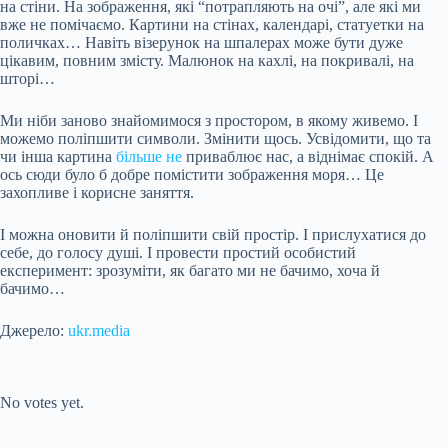
на стіни. На зображення, які “потрапляють на очі”, але які ми
вже не помічаємо. Картини на стінах, календарі, статуетки на
поличках… Навіть візерунок на шпалерах може бути дуже
цікавим, повним змісту. Малюнок на кахлі, на покривалі, на
шторі…
Ми ніби заново знайомимося з простором, в якому живемо. І
можемо поліпшити символи. Змінити щось. Усвідомити, що та
чи інша картина
більше не
приваблює нас, а віднімає спокій. А
ось сюди було б добре помістити зображення моря… Це
захопливе і корисне заняття.
І можна оновити й поліпшити свій простір. І прислухатися до
себе, до голосу душі. І провести простий особистий
експеримент: зрозуміти, як багато ми не бачимо, хоча й
бачимо…
Джерело:
ukr.media
Submit Rating
Rate this item:
No votes yet.