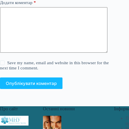
Додати коментар
*
Save my name, email and website in this browser for the
next time I comment.
Опублікувати коментар
Про сайт
Останні новини
Інформ
П
п
«Медичні
Р