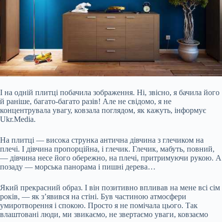
І на одній плитці побачила зображення. Ні, звісно, я бачила його
й раніше, багато-багато разів! Але не свідомо, я не
концентрувала увагу, ковзала поглядом, як кажуть, інформує
Ukr.Media.
На плитці — висока струнка антична дівчина з глечиком на
плечі. І дівчина пропорційна, і глечик. Глечик, мабуть, повний,
— дівчина несе його обережно, на плечі, притримуючи рукою. А
позаду — морська панорама і пишні дерева…
Який прекрасний образ. І він позитивно впливав на мене всі сім
років, — як
з’явився на стіні. Був частиною атмосфери
умиротворення і спокою. Просто я не помічала цього. Так
влаштовані люди, ми звикаємо, не звертаємо уваги, ковзаємо