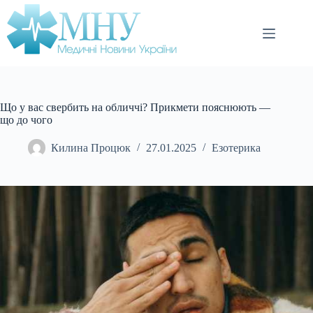
Перейти
до
вмісту
Що у вас свербить на обличчі? Прикмети пояснюють —
що до чого
Килина Процюк
27.01.2025
Езотерика