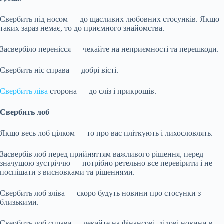
Свербить під носом — до щасливих любовних стосунків. Якщо
таких зараз немає, то
до приємного знайомства.
Засвербіло перенісся — чекайте на неприємності та перешкоди.
Свербить ніс справа — добрі вісті.
Свербить ліва
сторона — до сліз і прикрощів.
Свербить лоб
Якщо весь лоб цілком — то про вас пліткують і лихословлять.
Засвербів лоб перед прийняттям важливого рішення, перед
значущою зустріччю — потрібно ретельно все перевірити і не
поспішати з висновками та рішеннями.
Свербить лоб зліва — скоро будуть новини про стосунки з
близькими.
Свербить лоб справа — чекайте на фінансові, ділові новини в