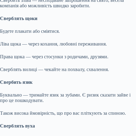
Свербить зліва — несподіване запрошення на свято, весела
компанія або можливість швидко заробити.
Сверблять щоки
Будете плакати або сміятися.
Ліва щока — через кохання, любовні переживання.
Права щока — через стосунки з родичами, друзями.
Сверблять вилиці — чекайте на похвалу, схвалення.
Свербить язик
Буквально — тримайте язик за зубами. Є ризик сказати зайве і
про це пошкодувати.
Також висока ймовірність, що про вас пліткують за спиною.
Сверблять вуха