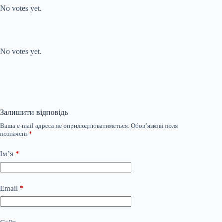
No votes yet.
Submit Rating
Rate this item:
No votes yet.
Залишити відповідь
Ваша e-mail адреса не оприлюднюватиметься.
Обов’язкові поля
позначені
*
Ім’я
*
Email
*