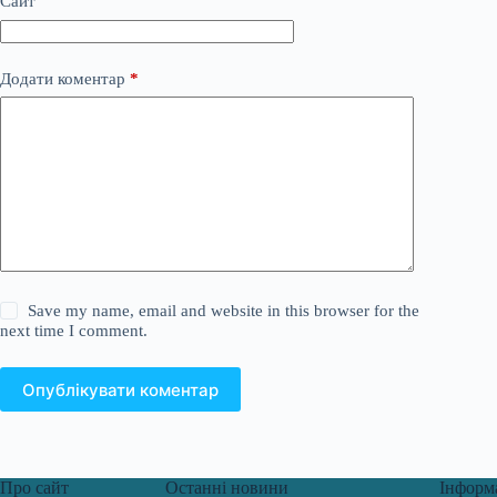
Сайт
Додати коментар
*
Save my name, email and website in this browser for the
next time I comment.
Опублікувати коментар
Про сайт
Останні новини
Інформ