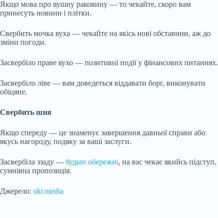
Якщо мова про вушну раковину — то чекайте, скоро вам
принесуть новини і плітки.
Свербить мочка вуха — чекайте на якісь нові обставини, аж до
зміни погоди.
Засвербіло праве вухо — позитивні події у фінансових питаннях.
Засвербіло ліве — вам доведеться віддавати борг, виконувати
обіцяне.
Свербить шия
Якщо спереду — це знаменує завершення давньої справи або
якусь нагороду, подяку за ваші заслуги.
Засвербіла ззаду —
будьте обережні
, на вас чекає якийсь підступ,
сумнівна пропозиція.
Джерело:
ukr.media
Submit Rating
Rate this item: