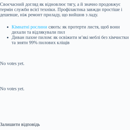
Своєчасний догляд як відновлює тягу, а й значно продовжує
термін служби всієї техніки. Профілактика завжди простіше і
дешевше, ніж ремонт приладу, що вийшов з ладу.
Кімнатні рослини
сяють: як протерти листя, щоб вони
дихали та відлякували пил
Диван пахне пилом: як освіжити м’які меблі без хімчистки
та зняти 99% пилових кліщів
Submit Rating
Rate this item:
No votes yet.
Submit Rating
Rate this item:
No votes yet.
Залишити відповідь