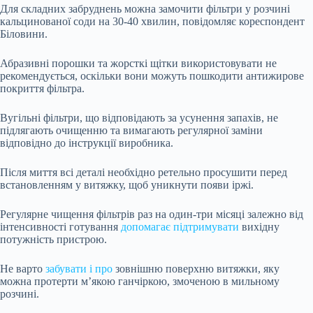
Для складних забруднень можна замочити фільтри у розчині
кальцинованої соди на 30-40 хвилин, повідомляє кореспондент
Біловини.
Абразивні порошки та жорсткі щітки використовувати не
рекомендується, оскільки вони можуть пошкодити антижирове
покриття фільтра.
Вугільні фільтри, що відповідають за усунення запахів, не
підлягають очищенню та вимагають регулярної заміни
відповідно до інструкції виробника.
Після миття всі деталі необхідно ретельно просушити перед
встановленням у витяжку, щоб уникнути появи іржі.
Регулярне чищення фільтрів раз на один-три місяці залежно від
інтенсивності готування
допомагає підтримувати
вихідну
потужність пристрою.
Не варто
забувати і про
зовнішню поверхню витяжки, яку
можна протерти м’якою ганчіркою, змоченою в мильному
розчині.